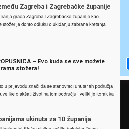
između Zagreba i Zagrebačke županije
oniranja grada Zagreba i Zagrebačke županije kao
e stožer je donio odluku o ukidanju zabrane kretanja
OPUSNICA – Evo kuda se sve možete
erama stožera!
to u prijevodu znači da se stanovnici unutar tih područja
velike olakšati život na tom području i veliki je korak ka
anijama ukinuta za 10 županija
Nacionalni Stožer civilne zaštite (ministar Davor