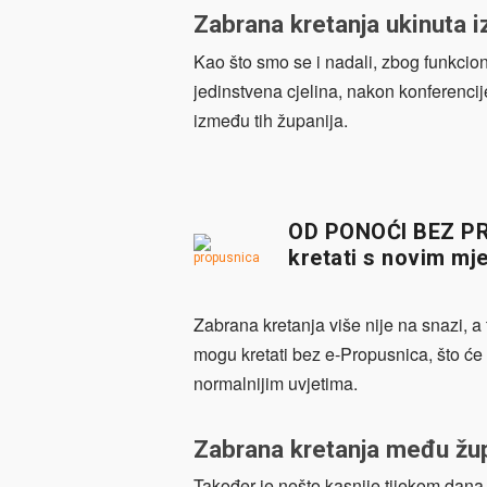
Zabrana kretanja ukinuta 
Kao što smo se i nadali, zbog funkci
jedinstvena cjelina, nakon konferencij
između tih županija.
OD PONOĆI BEZ PR
kretati s novim mj
Zabrana kretanja više nije na snazi, a 
mogu kretati bez e-Propusnica, što će u
normalnijim uvjetima.
Zabrana kretanja među žup
Također je nešto kasnije tijekom dana 