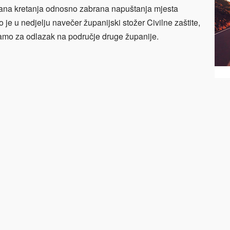
rana kretanja odnosno zabrana napuštanja mjesta
io je u nedjelju navečer županijski stožer Civilne zaštite,
amo za odlazak na područje druge županije.