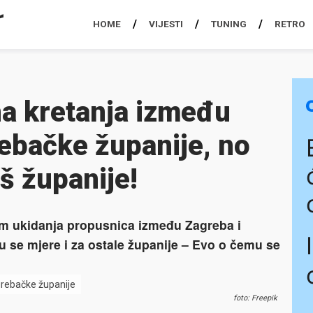
HOME
VIJESTI
TUNING
RETRO
na kretanja između
ebačke županije, no
oš županije!
im ukidanja propusnica između Zagreba i
u se mjere i za ostale županije – Evo o čemu se
grebačke županije
foto: Freepik