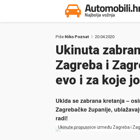
Piše
Niko Poznat
20.04.2020
Ukinuta zabra
Zagreba i Zagr
evo i za koje j
Ukida se zabrana kretanja – os
Zagrebačke županije, ublažavaj
radi!
Ukinute propusnice između Zagreba i Za