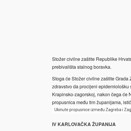
Stožer civilne zaštite Republike Hrva
prebivališta stalnog boravka.
Stoga će Stožer civilne zaštite Grada
zdravstvo da procijeni epidemiološku s
Krapinsko-zagorskoj, nakon čega će N
propusnica među tim županijama, isti
Ukinute propusnice između Zagreba i Za
IV KARLOVAČKA ŽUPANIJA