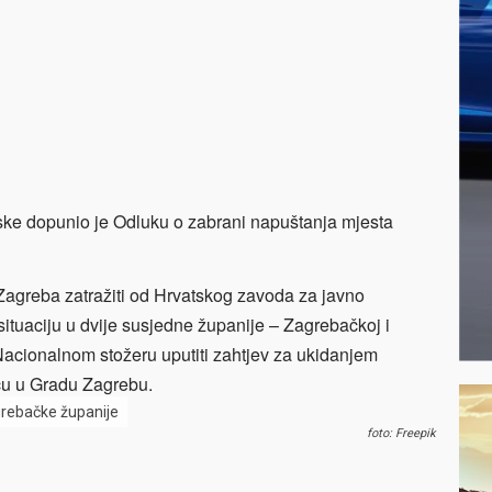
tske dopunio je Odluku o zabrani napuštanja mjesta
 Zagreba zatražiti od Hrvatskog zavoda za javno
ituaciju u dvije susjedne županije – Zagrebačkoj i
acionalnom stožeru uputiti zahtjev za ukidanjem
ču u Gradu Zagrebu.
grebačke županije
foto: Freepik