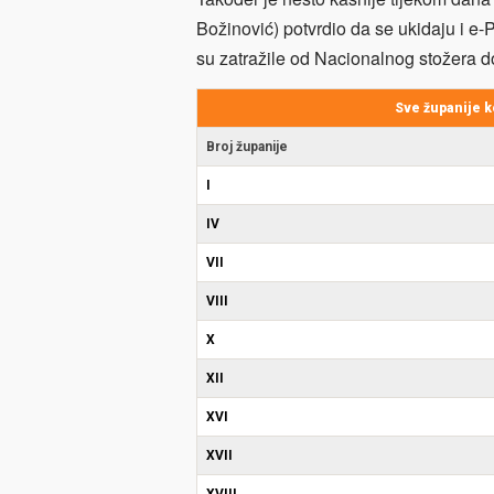
Božinović) potvrdio da se ukidaju i e-
su zatražile od Nacionalnog stožera d
Sve županije k
Broj županije
I
IV
VII
VIII
X
XII
XVI
XVII
XVIII