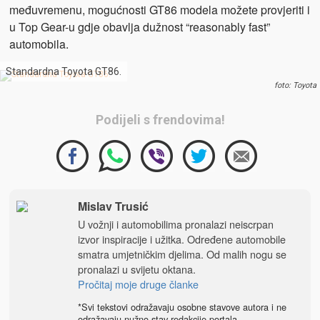
međuvremenu, mogućnosti GT86 modela možete provjeriti i
u Top Gear-u gdje obavlja dužnost “reasonably fast”
automobila.
Standardna Toyota GT86.
foto: Toyota
Podijeli s frendovima!
Mislav Trusić
U vožnji i automobilima pronalazi neiscrpan
izvor inspiracije i užitka. Određene automobile
smatra umjetničkim djelima. Od malih nogu se
pronalazi u svijetu oktana.
Pročitaj moje druge članke
*Svi tekstovi odražavaju osobne stavove autora i ne
odražavaju nužno stav redakcije portala.