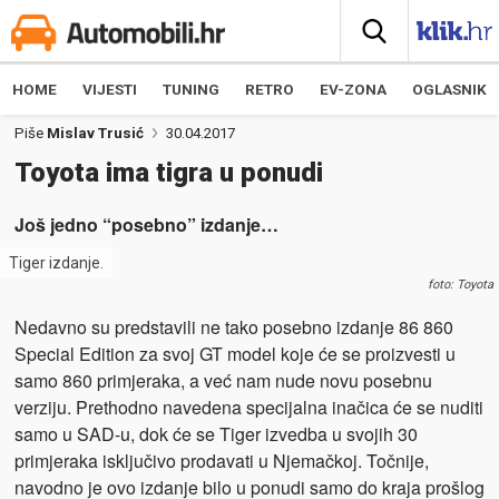
HOME
VIJESTI
TUNING
RETRO
EV-ZONA
OGLASNIK
Piše
Mislav Trusić
30.04.2017
Toyota ima tigra u ponudi
Još jedno “posebno” izdanje…
Tiger izdanje.
foto: Toyota
Nedavno su predstavili ne tako posebno izdanje 86 860
Special Edition za svoj GT model koje će se proizvesti u
samo 860 primjeraka, a već nam nude novu posebnu
verziju. Prethodno navedena specijalna inačica će se nuditi
samo u SAD-u, dok će se Tiger izvedba u svojih 30
primjeraka isključivo prodavati u Njemačkoj. Točnije,
navodno je ovo izdanje bilo u ponudi samo do kraja prošlog