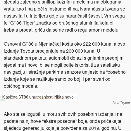
sjedala zajedno s antilop kožnim umetcima na oblogama
vrata, kao i na ploči s instrumentima. Narančasta izvana se
nastavlja i u interijeru gdje su narančasti šavovi. Vrh svega
je “GT86 Tiger” značka od brušenog aluminija koja bi
trebala prodati priču da se ne radi o regularnom modelu.
Osnovni GT86 u Njemačkoj košta oko 222 000 kuna, a ovo
izdanje Toyota procjenjuje na 260 000 kuna. U
standardnom paketu, automobil dolazi s grijanim prednjim
sjedalima i novci bi se mogli bolje iskoristiti za satelitsku
navigaciju i stražnje parkirne senzore umjesto na “posebno”
izdanje koje se razlikuje samo po boji i par stvari od
običnog modela.
Klasična GT86 unutrašnjost. Ništa novo.
foto: Toyota
Ako ste se izgubili u moru svih ovih posebnih izdanja i ne
padate na njihove “ekstra posebne” boje, onda pričekajte
sljedeću generaciju koja je potvrđena za 2019. godinu. U