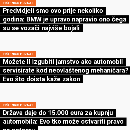
PIŠE:
NIKO POZNAT
Predvidjeli smo ovo prije nekoliko
godina: BMW je upravo napravio ono čega
su se vozači najviše bojali
PIŠE:
NIKO POZNAT
Možete li izgubiti jamstvo ako automobil
servisirate kod neovlaštenog mehaničara?
Evo što doista kaže zakon
PIŠE:
NIKO POZNAT
Država daje do 15.000 eura za kupnju
automobila: Evo tko može ostvariti pravo
na potporu