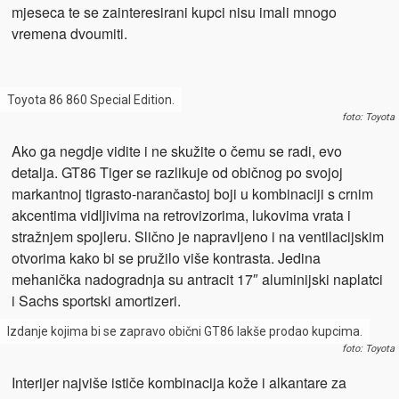
mjeseca te se zainteresirani kupci nisu imali mnogo
vremena dvoumiti.
Toyota 86 860 Special Edition.
foto: Toyota
Ako ga negdje vidite i ne skužite o čemu se radi, evo
detalja. GT86 Tiger se razlikuje od običnog po svojoj
markantnoj tigrasto-narančastoj boji u kombinaciji s crnim
akcentima vidljivima na retrovizorima, lukovima vrata i
stražnjem spojleru. Slično je napravljeno i na ventilacijskim
otvorima kako bi se pružilo više kontrasta. Jedina
mehanička nadogradnja su antracit 17″ aluminijski naplatci
i Sachs sportski amortizeri.
Izdanje kojima bi se zapravo obični GT86 lakše prodao kupcima.
foto: Toyota
Interijer najviše ističe kombinacija kože i alkantare za