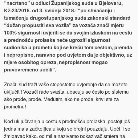
“nacrtano” u odluci Županijskog suda u Bjelovaru,
Kž-23/2018. od 3. svibnja 2018.: “po shvaćanju i
tumačenju drugostupanjskog suda zakonski standard
“dužan propustiti sva vozila” za vozača znači mjeru
100% sigurnosti uvjeriti se da svojim izlaskom na cestu
s prednošću prolaska neće ugroziti sigurnost
sudionika u prometu koji se kreću tom cestom, premda
i nepropisno, naravno pod uvjetom da je objektivno, uz
mjere osobitog opreza, nepropisnost mogao
pravovremeno uočiti”.
Znači, sud traži vaše stopostotno uvjerenje da se možete
uključiti! Vozači rade svašta, ubacuju se često po sistemu
ako prođe, prođe. Međutim, ako ne prođe, krivi ste za
prometnu!
Kod uključivanja u cestu s prednošću prolaska, postoji još
jedna mala začkoljica u koju se brojni pouzdaju. Uoči li se
žmigavac kako, od milja nazivamo pokazivač smjera na