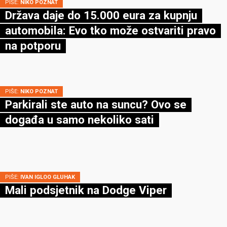
PIŠE:
NIKO POZNAT
Država daje do 15.000 eura za kupnju
automobila: Evo tko može ostvariti pravo
na potporu
PIŠE:
NIKO POZNAT
Parkirali ste auto na suncu? Ovo se
događa u samo nekoliko sati
PIŠE:
IVAN IGLOO GLUHAK
Mali podsjetnik na Dodge Viper