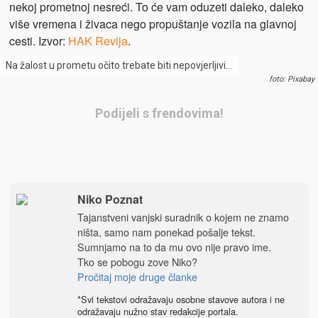
nekoj prometnoj nesreći. To će vam oduzeti daleko, daleko
više vremena i živaca nego propuštanje vozila na glavnoj
cesti. Izvor:
HAK Revija
.
Na žalost u prometu očito trebate biti nepovjerljivi…
foto: Pixabay
Podijeli s frendovima!
Niko Poznat
Tajanstveni vanjski suradnik o kojem ne znamo
ništa, samo nam ponekad pošalje tekst.
Sumnjamo na to da mu ovo nije pravo ime.
Tko se pobogu zove Niko?
Pročitaj moje druge članke
*Svi tekstovi odražavaju osobne stavove autora i ne
odražavaju nužno stav redakcije portala.