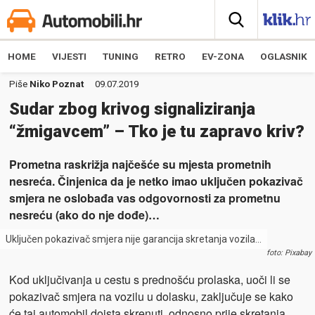
HOME
VIJESTI
TUNING
RETRO
EV-ZONA
OGLASNIK
Piše
Niko Poznat
09.07.2019
Sudar zbog krivog signaliziranja
“žmigavcem” – Tko je tu zapravo kriv?
Prometna raskrižja najčešće su mjesta prometnih
nesreća. Činjenica da je netko imao uključen pokazivač
smjera ne oslobađa vas odgovornosti za prometnu
nesreću (ako do nje dođe)…
Uključen pokazivač smjera nije garancija skretanja vozila…
foto: Pixabay
Kod uključivanja u cestu s prednošću prolaska, uoči li se
pokazivač smjera na vozilu u dolasku, zaključuje se kako
će taj automobil doista skrenuti, odnosno prije skretanja