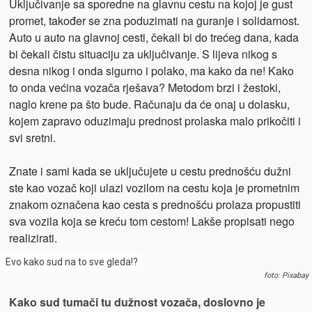
Uključivanje sa sporedne na glavnu cestu na kojoj je gust
promet, također se zna poduzimati na guranje i solidarnost.
Auto u auto na glavnoj cesti, čekali bi do trećeg dana, kada
bi čekali čistu situaciju za uključivanje. S lijeva nikog s
desna nikog i onda sigurno i polako, ma kako da ne! Kako
to onda većina vozača rješava? Metodom brzi i žestoki,
naglo krene pa što bude. Računaju da će onaj u dolasku,
kojem zapravo oduzimaju prednost prolaska malo prikočiti i
svi sretni.
Znate i sami kada se uključujete u cestu prednošću dužni
ste kao vozač koji ulazi vozilom na cestu koja je prometnim
znakom označena kao cesta s prednošću prolaza propustiti
sva vozila koja se kreću tom cestom! Lakše propisati nego
realizirati.
Evo kako sud na to sve gleda!?
foto: Pixabay
Kako sud tumači tu dužnost vozača, doslovno je