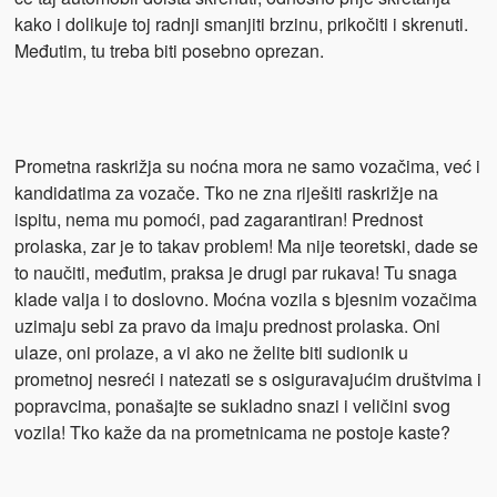
kako i dolikuje toj radnji smanjiti brzinu, prikočiti i skrenuti.
Međutim, tu treba biti posebno oprezan.
Prometna raskrižja su noćna mora ne samo vozačima, već i
kandidatima za vozače. Tko ne zna riješiti raskrižje na
ispitu, nema mu pomoći, pad zagarantiran! Prednost
prolaska, zar je to takav problem! Ma nije teoretski, dade se
to naučiti, međutim, praksa je drugi par rukava! Tu snaga
klade valja i to doslovno. Moćna vozila s bjesnim vozačima
uzimaju sebi za pravo da imaju prednost prolaska. Oni
ulaze, oni prolaze, a vi ako ne želite biti sudionik u
prometnoj nesreći i natezati se s osiguravajućim društvima i
popravcima, ponašajte se sukladno snazi i veličini svog
vozila! Tko kaže da na prometnicama ne postoje kaste?