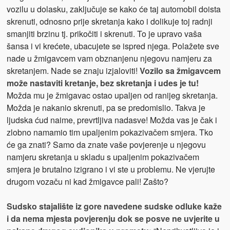
vozilu u dolasku, zaključuje se kako će taj automobil doista
skrenuti, odnosno prije skretanja kako i dolikuje toj radnji
smanjiti brzinu tj. prikočiti i skrenuti. To je upravo vaša
šansa i vi krećete, ubacujete se ispred njega. Polažete sve
nade u žmigavcem vam obznanjenu njegovu namjeru za
skretanjem. Nade se znaju izjaloviti!
Vozilo sa žmigavcem
može nastaviti kretanje, bez skretanja i udes je tu!
Možda mu je žmigavac ostao upaljen od ranijeg skretanja.
Možda je nakanio skrenuti, pa se predomislio. Takva je
ljudska ćud naime, prevrtljiva nadasve! Možda vas je čak i
zlobno namamio tim upaljenim pokazivačem smjera. Tko
će ga znati? Samo da znate vaše povjerenje u njegovu
namjeru skretanja u skladu s upaljenim pokazivačem
smjera je brutalno izigrano i vi ste u problemu. Ne vjerujte
drugom vozaču ni kad žmigavce pali! Zašto?
Sudsko stajalište iz gore navedene sudske odluke kaže
i da nema mjesta povjerenju dok se posve ne uvjerite u