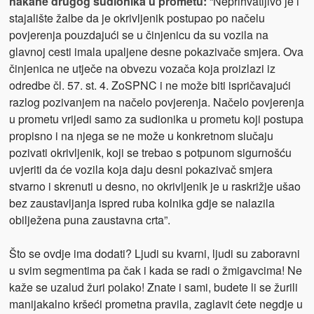
nakane drugog sudionika u prometu:
“Neprihvatljivo je i
stajalište žalbe da je okrivljenik postupao po načelu
povjerenja pouzdajući se u činjenicu da su vozila na
glavnoj cesti imala upaljene desne pokazivače smjera. Ova
činjenica ne utječe na obvezu vozača koja proizlazi iz
odredbe čl. 57. st. 4. ZoSPNC i ne može biti ispričavajući
razlog pozivanjem na načelo povjerenja. Načelo povjerenja
u prometu vrijedi samo za sudionika u prometu koji postupa
propisno i na njega se ne može u konkretnom slučaju
pozivati okrivljenik, koji se trebao s potpunom sigurnošću
uvjeriti da će vozila koja daju desni pokazivač smjera
stvarno i skrenuti u desno, no okrivljenik je u raskrižje ušao
bez zaustavljanja ispred ruba kolnika gdje se nalazila
obilježena puna zaustavna crta”.
Što se ovdje ima dodati? Ljudi su kvarni, ljudi su zaboravni
u svim segmentima pa čak i kada se radi o žmigavcima! Ne
kaže se uzalud žuri polako! Znate i sami, budete li se žurili
manijakalno kršeći prometna pravila, zaglavit ćete negdje u