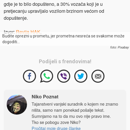
gdje je to bilo dopušteno, a 30% vozača koji je u
pretjecanju upravljalo vozilom brzinom većom od
dopuštenje.
Izvor:
Revija HAK
.
Budite oprezni u prometu, jer prometna nesreća se svakome može
dogoditi…
foto: Pixabay
Podijeli s frendovima!
Niko Poznat
Tajanstveni vanjski suradnik o kojem ne znamo
ništa, samo nam ponekad pošalje tekst.
Sumnjamo na to da mu ovo nije pravo ime.
Tko se pobogu zove Niko?
Pročitaj moje druge članke