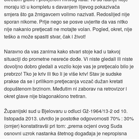
moraju ići u kompletu s davanjem lijevog pokazivača
smjera što ga žmigavcem volimo nazivati. Redoslijed nije
sporan nikome. Prije nego se posve uvjerite da vas nitko
nije nakanio pretjecati ne motajte volan. Pogled, okret, nije
teško a može spasiti stvar, čak i život!
Naravno da vas zanima kako stvari stoje kad u takvoj
situaciji do prometne nesreće dođe. Vi niste gledali ili niste
dovoljno dobro gledali a vozilo koje vas je pretjecalo bilo je
prebrzo! Tko je kriv ili tko li je više kriv! Stav je sudske
prakse da se i prilikom pretjecanja vozač dužan kretati
dopuštenom brzinom. Međutim ni zaborav na retrovizor i
okret glave nije blagonaklono tretiran.
Županijski sud u Bjelovaru u odluci Gž-1964/13-2 od 10.
listopada 2013. utvrdio je postotke odgovornosti 70% : 30%
(omjer) konstatiravši pri tom: „prema ocjeni ovog Suda
osnovni uzrok nastanka štetnog događaja je nepropisna