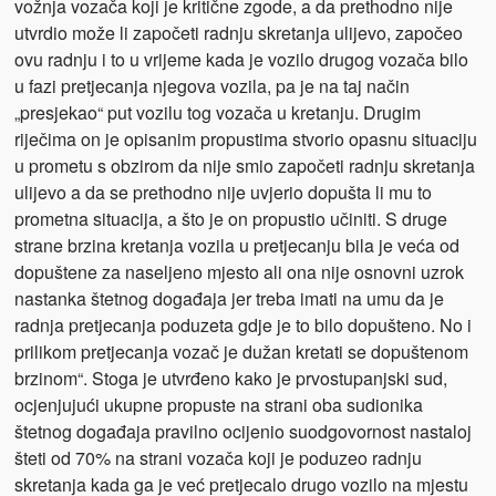
vožnja vozača koji je kritične zgode, a da prethodno nije
utvrdio može li započeti radnju skretanja ulijevo, započeo
ovu radnju i to u vrijeme kada je vozilo drugog vozača bilo
u fazi pretjecanja njegova vozila, pa je na taj način
„presjekao“ put vozilu tog vozača u kretanju. Drugim
riječima on je opisanim propustima stvorio opasnu situaciju
u prometu s obzirom da nije smio započeti radnju skretanja
ulijevo a da se prethodno nije uvjerio dopušta li mu to
prometna situacija, a što je on propustio učiniti. S druge
strane brzina kretanja vozila u pretjecanju bila je veća od
dopuštene za naseljeno mjesto ali ona nije osnovni uzrok
nastanka štetnog događaja jer treba imati na umu da je
radnja pretjecanja poduzeta gdje je to bilo dopušteno. No i
prilikom pretjecanja vozač je dužan kretati se dopuštenom
brzinom“. Stoga je utvrđeno kako je prvostupanjski sud,
ocjenjujući ukupne propuste na strani oba sudionika
štetnog događaja pravilno ocijenio suodgovornost nastaloj
šteti od 70% na strani vozača koji je poduzeo radnju
skretanja kada ga je već pretjecalo drugo vozilo na mjestu