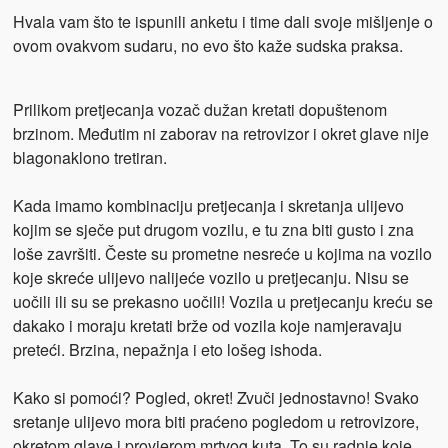
Hvala vam što te ispunili anketu i time dali svoje mišljenje o
ovom ovakvom sudaru, no evo što kaže sudska praksa.
Prilikom pretjecanja vozač dužan kretati dopuštenom
brzinom. Međutim ni zaborav na retrovizor i okret glave nije
blagonaklono tretiran.
Kada imamo kombinaciju pretjecanja i skretanja ulijevo
kojim se sječe put drugom vozilu, e tu zna biti gusto i zna
loše završiti. Česte su prometne nesreće u kojima na vozilo
koje skreće ulijevo nalijeće vozilo u pretjecanju. Nisu se
uočili ili su se prekasno uočili! Vozila u pretjecanju kreću se
dakako i moraju kretati brže od vozila koje namjeravaju
preteći. Brzina, nepažnja i eto lošeg ishoda.
Kako si pomoći? Pogled, okret! Zvuči jednostavno! Svako
sretanje ulijevo mora biti praćeno pogledom u retrovizore,
okretom glave i provjerom mrtvog kuta. To su radnje koje