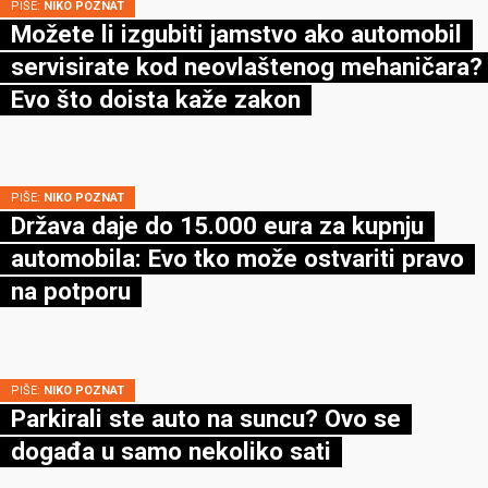
PIŠE:
NIKO POZNAT
Možete li izgubiti jamstvo ako automobil
servisirate kod neovlaštenog mehaničara?
Evo što doista kaže zakon
PIŠE:
NIKO POZNAT
Država daje do 15.000 eura za kupnju
automobila: Evo tko može ostvariti pravo
na potporu
PIŠE:
NIKO POZNAT
Parkirali ste auto na suncu? Ovo se
događa u samo nekoliko sati