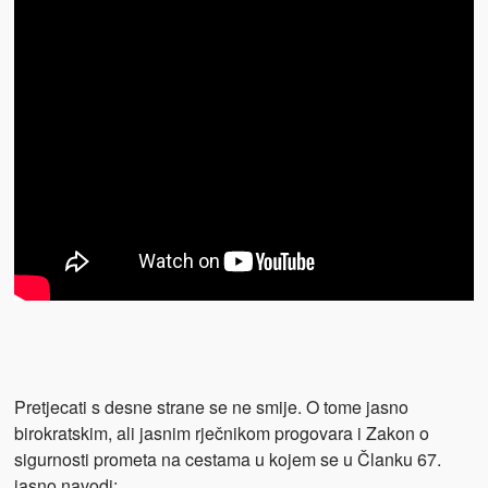
Pretjecati s desne strane se ne smije. O tome jasno
birokratskim, ali jasnim rječnikom progovara i Zakon o
sigurnosti prometa na cestama u kojem se u Članku 67.
jasno navodi: