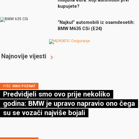
kupujete?
“Najkul” automobili iz osamdesetih:
BMW M635 CSi (E24)
Najnovije vijesti
PIŠE:
NIKO POZNAT
Predvidjeli smo ovo prije nekoliko
godina: BMW je upravo napravio ono čega
su se vozači najviše bojali