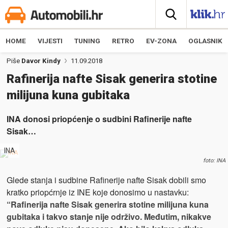
HOME
VIJESTI
TUNING
RETRO
EV-ZONA
OGLASNIK
Piše
Davor Kindy
11.09.2018
Rafinerija nafte Sisak generira stotine
milijuna kuna gubitaka
INA donosi priopćenje o sudbini Rafinerije nafte
Sisak…
INA
foto: INA
Glede stanja i sudbine Rafinerije nafte Sisak dobili smo
kratko priopćrnje iz INE koje donosimo u nastavku:
“Rafinerija nafte Sisak generira stotine milijuna kuna
gubitaka i takvo stanje nije održivo. Međutim, nikakve