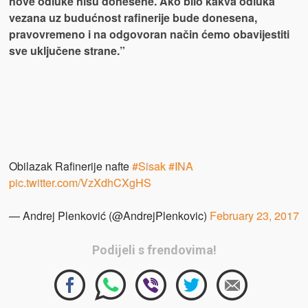
nove odluke nisu donesene. Ako bilo kakva odluka
vezana uz budućnost rafinerije bude donesena,
pravovremeno i na odgovoran način ćemo obavijestiti
sve uključene strane.”
Obilazak Rafinerije nafte
#Sisak
#INA
pic.twitter.com/VzXdhCXgHS
— Andrej Plenković (@AndrejPlenkovic)
February 23, 2017
Podijeli s frendovima!