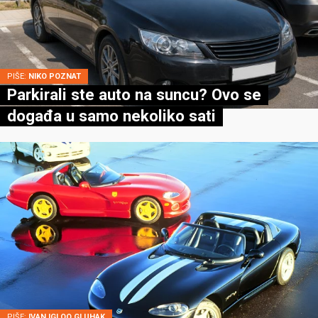
PIŠE:
NIKO POZNAT
Parkirali ste auto na suncu? Ovo se
događa u samo nekoliko sati
PIŠE:
IVAN IGLOO GLUHAK