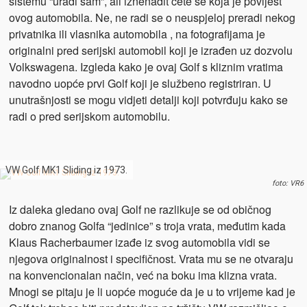
sistemu “uradi sam”, ali iznenadit ćete se koja je povijest
ovog automobila. Ne, ne radi se o neuspjeloj preradi nekog
privatnika ili vlasnika automobila , na fotografijama je
originalni pred serijski automobil koji je izrađen uz dozvolu
Volkswagena. Izgleda kako je ovaj Golf s kliznim vratima
navodno uopće prvi Golf koji je službeno registriran. U
unutrašnjosti se mogu vidjeti detalji koji potvrđuju kako se
radi o pred serijskom automobilu.
VW Golf MK1 Sliding iz 1973.
foto: VR6
Iz daleka gledano ovaj Golf ne razlikuje se od običnog
dobro znanog Golfa “jedinice” s troja vrata, međutim kada
Klaus Racherbaumer izađe iz svog automobila vidi se
njegova originalnost i specifičnost. Vrata mu se ne otvaraju
na konvencionalan način, već na boku ima klizna vrata.
Mnogi se pitaju je li uopće moguće da je u to vrijeme kad je