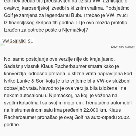
Golf tek trebao biti predstavljen na tržištu VW razmišljao o
ovakvoj karoserijskoj izvedbi s kliznim vratima. Podsjetimo
Golf je zamjena za legendarnu Bubu i trebao je VW izvući
iz financijskog škripca tih godina. Ili je ovo možda prototip
izrađen za potrebe pošte u Njemačkoj?
VW Golf MK1 SL
foto: VW Vortex
No, samo postojanje ove verzije nije do kraja jasno.
Sadašnji vlasnik Klaus Racherbaumer smatra kako je
konverzija, odnosno prerada, u klizna vrata napravljena kod
tvrtke Lunke & Son koja je u to vrijeme bila VW-ov službeni
dobavljač vrata. Navodno je ova verzija bila izložena i na
nekom autosalonu u Njemačkoj, na koji je vožena na
svojim kotačima i sa svojim motorom. Trenutačno automobil
na instrumentnom satu ima pređenih 22.000 km. Klaus
Racherbaumer pronašao je ovaj Golf na auto-otpadu 2002.
godine.