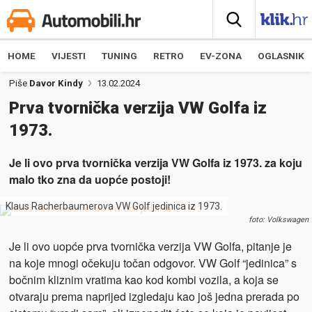
HOME
VIJESTI
TUNING
RETRO
EV-ZONA
OGLASNIK
Piše
Davor Kindy
13.02.2024
Prva tvornička verzija VW Golfa iz
1973.
Je li ovo prva tvornička verzija VW Golfa iz 1973. za koju
malo tko zna da uopće postoji!
Klaus Racherbaumerova VW Golf jedinica iz 1973.
foto: Volkswagen
Je li ovo uopće prva tvornička verzija VW Golfa, pitanje je
na koje mnogi očekuju točan odgovor. VW Golf “jedinica” s
bočnim kliznim vratima kao kod kombi vozila, a koja se
otvaraju prema naprijed izgledaju kao još jedna prerada po