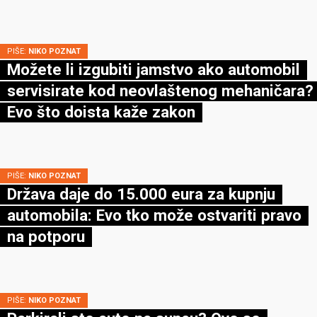
PIŠE:
NIKO POZNAT
Možete li izgubiti jamstvo ako automobil
servisirate kod neovlaštenog mehaničara?
Evo što doista kaže zakon
PIŠE:
NIKO POZNAT
Država daje do 15.000 eura za kupnju
automobila: Evo tko može ostvariti pravo
na potporu
PIŠE:
NIKO POZNAT