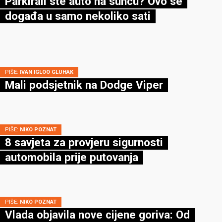
Parkirali ste auto na suncu? Ovo se
događa u samo nekoliko sati
PIŠE:
IVAN IGLOO GLUHAK
Mali podsjetnik na Dodge Viper
PIŠE:
NIKO POZNAT
8 savjeta za provjeru sigurnosti
automobila prije putovanja
PIŠE:
NIKO POZNAT
Vlada objavila nove cijene goriva: Od