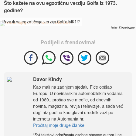
Što kažete na ovu egzotičnu verziju Golfa iz 1973.
godine?
Prva ili najegzotičnija verzija Golfa MK1!?
foto: Streetrace
Podijeli s frendovima!
Davor Kindy
Kao mali na zadnjem sjedalu Fiće obišao
Europu. U novinarskim automobilskim vodama
od 1989., prošao sve medije, od dnevnih
novina, magazina, revija i televizije, a sada već
dugi niz godina kao glavni urednik vozi po
internetu na
Automania.hr
.
Pročitaj moje druge članke
*Svi tekstovi odražavaju osobne stavove autora i ne