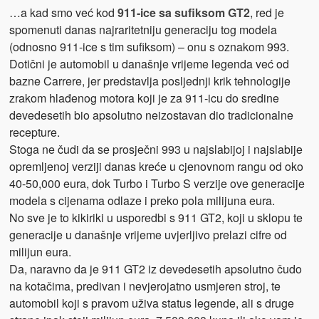
…a kad smo već kod
911-ice sa sufiksom GT2
, red je
spomenuti danas najraritetniju generaciju tog modela
(odnosno 911-ice s tim sufiksom) – onu s oznakom 993.
Dotični je automobil u današnje vrijeme legenda već od
bazne Carrere, jer predstavlja posljednji krik tehnologije
zrakom hlađenog motora koji je za 911-icu do sredine
devedesetih bio apsolutno neizostavan dio tradicionalne
recepture.
Stoga ne čudi da se prosječni 993 u najslabijoj i najslabije
opremljenoj verziji danas kreće u cjenovnom rangu od oko
40-50,000 eura, dok Turbo i Turbo S verzije ove generacije
modela s cijenama odlaze i preko pola milijuna eura.
No sve je to kikiriki u usporedbi s 911 GT2, koji u sklopu te
generacije u današnje vrijeme uvjerljivo prelazi cifre od
milijun eura.
Da, naravno da je 911 GT2 iz devedesetih apsolutno čudo
na kotačima, predivan i nevjerojatno usmjeren stroj, te
automobil koji s pravom uživa status legende, ali s druge