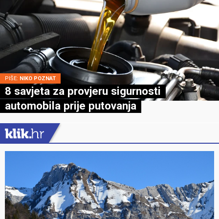
PIŠE:
NIKO POZNAT
8 savjeta za provjeru sigurnosti
automobila prije putovanja