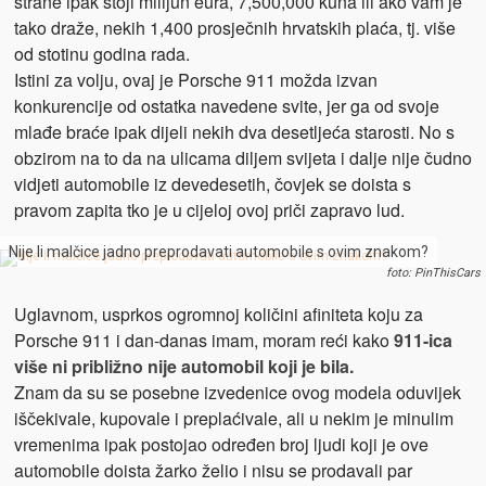
strane ipak stoji milijun eura, 7,500,000 kuna ili ako vam je
tako draže, nekih 1,400 prosječnih hrvatskih plaća, tj. više
od stotinu godina rada.
Istini za volju, ovaj je Porsche 911 možda izvan
konkurencije od ostatka navedene svite, jer ga od svoje
mlađe braće ipak dijeli nekih dva desetljeća starosti. No s
obzirom na to da na ulicama diljem svijeta i dalje nije čudno
vidjeti automobile iz devedesetih, čovjek se doista s
pravom zapita tko je u cijeloj ovoj priči zapravo lud.
Nije li malčice jadno preprodavati automobile s ovim znakom?
foto: PinThisCars
Uglavnom, usprkos ogromnoj količini afiniteta koju za
Porsche 911 i dan-danas imam, moram reći kako
911-ica
više ni približno nije automobil koji je bila.
Znam da su se posebne izvedenice ovog modela oduvijek
iščekivale, kupovale i preplaćivale, ali u nekim je minulim
vremenima ipak postojao određen broj ljudi koji je ove
automobile doista žarko želio i nisu se prodavali par