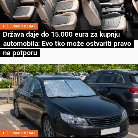
PIŠE:
NIKO POZNAT
Država daje do 15.000 eura za kupnju
automobila: Evo tko može ostvariti pravo
na potporu
PIŠE:
NIKO POZNAT