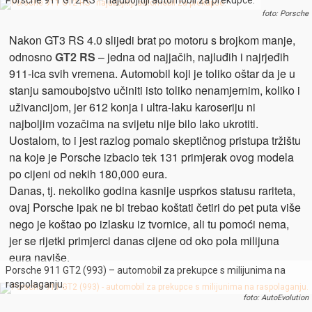
Porsche 911 GT2 RS – najubojitiji automobil za prekupce.
foto: Porsche
Nakon GT3 RS 4.0 slijedi brat po motoru s brojkom manje,
odnosno
GT2 RS
– jedna od najjačih, najluđih i najrjeđih
911-ica svih vremena. Automobil koji je toliko oštar da je u
stanju samoubojstvo učiniti isto toliko nenamjernim, koliko i
uživancijom, jer 612 konja i ultra-laku karoseriju ni
najboljim vozačima na svijetu nije bilo lako ukrotiti.
Uostalom, to i jest razlog pomalo skeptičnog pristupa tržištu
na koje je Porsche izbacio tek 131 primjerak ovog modela
po cijeni od nekih 180,000 eura.
Danas, tj. nekoliko godina kasnije usprkos statusu rariteta,
ovaj Porsche ipak ne bi trebao koštati četiri do pet puta više
nego je koštao po izlasku iz tvornice, ali tu pomoći nema,
jer se rijetki primjerci danas cijene od oko pola milijuna
eura naviše.
Porsche 911 GT2 (993) – automobil za prekupce s milijunima na
raspolaganju.
foto: AutoEvolution