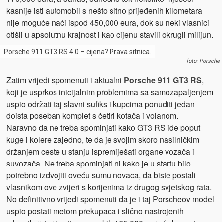
kasnije isti automobil s nešto sitno prijeđenih kilometara
nije moguće naći ispod 450,000 eura, dok su neki vlasnici
otišli u apsolutnu krajnost i kao cijenu stavili okrugli milijun.
Porsche 911 GT3 RS 4.0 – cijena? Prava sitnica.
foto: Porsche
Zatim vrijedi spomenuti i aktualni
Porsche 911 GT3 RS
,
koji je usprkos inicijalnim problemima sa samozapaljenjem
uspio održati taj slavni sufiks i kupcima ponuditi jedan
doista poseban komplet s četiri kotača i volanom.
Naravno da ne treba spominjati kako GT3 RS ide poput
kuge i kolere zajedno, te da je svojim skoro nasilničkim
držanjem ceste u stanju ispremiješati organe vozača i
suvozača. Ne treba spominjati ni kako je u startu bilo
potrebno izdvojiti oveću sumu novaca, da biste postali
vlasnikom ove zvijeri s korijenima iz drugog svjetskog rata.
No definitivno vrijedi spomenuti da je i taj Porscheov model
uspio postati metom prekupaca i slično nastrojenih