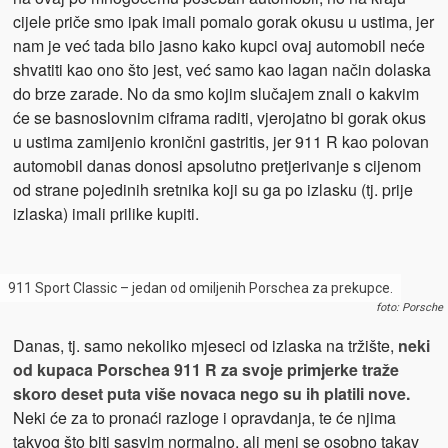
cijele priče smo ipak imali pomalo gorak okusu u ustima, jer
nam je već tada bilo jasno kako kupci ovaj automobil neće
shvatiti kao ono što jest, već samo kao lagan način dolaska
do brze zarade. No da smo kojim slučajem znali o kakvim
će se basnoslovnim ciframa raditi, vjerojatno bi gorak okus
u ustima zamijenio kronični gastritis, jer 911 R kao polovan
automobil danas donosi apsolutno pretjerivanje s cijenom
od strane pojedinih sretnika koji su ga po izlasku (tj. prije
izlaska) imali prilike kupiti.
911 Sport Classic – jedan od omiljenih Porschea za prekupce.
foto: Porsche
Danas, tj. samo nekoliko mjeseci od izlaska na tržište,
neki
od kupaca Porschea 911 R za svoje primjerke traže
skoro deset puta više novaca nego su ih platili nove.
Neki će za to pronaći razloge i opravdanja, te će njima
takvog što biti sasvim normalno, ali meni se osobno takav