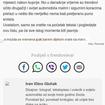
mjeseci nakon kupnje. No u današnje vrijeme su trendovi
očito drugačiji i svijet automobila malim i sigurnim koracima
prelazi u nešto što nerijetko nema baš pretjerano puno
smisla.
Uostalom, samo se vratite na početak teksta i pogledajte
ovu listu, pa će sve istog momenta biti jasnije.
…a možda se vremena ipak barem dijelom vrate na staro…
foto: Porsche
Podijeli s frendovima!
Ivan IGloo Gluhak
Dizajner, fotograf, tekstopisac i ovisnik o svijetu
automobila od svoje treće godine života.
Ponekad ljut, ponekad tvrdoglav, ali uvijek bez
dlake na jeziku.