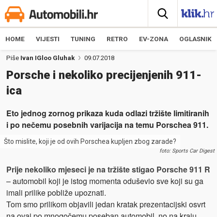
HOME
VIJESTI
TUNING
RETRO
EV-ZONA
OGLASNIK
Piše
Ivan IGloo Gluhak
09.07.2018
Porsche i nekoliko precijenjenih 911-
ica
Eto jednog zornog prikaza kuda odlazi tržište limitiranih
i po nečemu posebnih varijacija na temu Porschea 911.
Što mislite, koji je od ovih Porschea kupljen zbog zarade?
foto: Sports Car Digest
Prije nekoliko mjeseci je na tržište stigao Porsche 911 R
– automobil koji je istog momenta oduševio sve koji su ga
imali prilike pobliže upoznati.
Tom smo prilikom objavili jedan kratak prezentacijski osvrt
na ovaj po mnogočemu poseban automobil, no na kraju