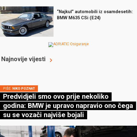
“Najkul” automobili iz osamdesetih:
BMW M635 CSi (E24)
Najnovije vijesti
PIŠE:
NIKO POZNAT
Predvidjeli smo ovo prije nekoliko
godina: BMW je upravo napravio ono čega
su se vozači najviše bojali