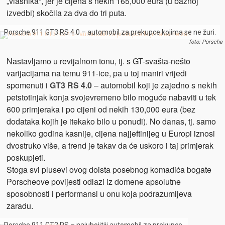
„vlasnika“, jer je cijena s nekih 165,000 eura (u baznoj
izvedbi) skočila za dva do tri puta.
Porsche 911 GT3 RS 4.0 – automobil za prekupce kojima se ne žuri.
foto: Porsche
Nastavljamo u revijalnom tonu, tj. s GT-svašta-nešto
varijacijama na temu 911-ice, pa u toj maniri vrijedi
spomenuti i
GT3 RS 4.0
– automobil koji je zajedno s nekih
petstotinjak konja svojevremeno bilo moguće nabaviti u tek
600 primjeraka i po cijeni od nekih 130,000 eura (bez
dodataka kojih je itekako bilo u ponudi). No danas, tj. samo
nekoliko godina kasnije, cijena najjeftinijeg u Europi iznosi
dvostruko više, a trend je takav da će uskoro i taj primjerak
poskupjeti.
Stoga svi plusevi ovog doista posebnog komadića bogate
Porscheove povijesti odlazi iz domene apsolutne
sposobnosti i performansi u onu koja podrazumijeva
zaradu.