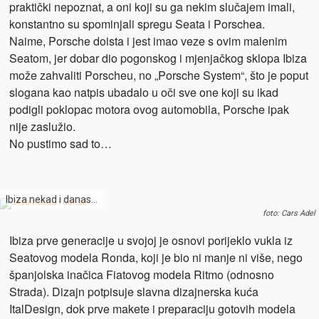
praktički nepoznat, a oni koji su ga nekim slučajem imali,
konstantno su spominjali spregu Seata i Porschea.
Naime, Porsche doista i jest imao veze s ovim malenim
Seatom, jer dobar dio pogonskog i mjenjačkog sklopa Ibiza
može zahvaliti Porscheu, no „Porsche System“, što je poput
slogana kao natpis ubadalo u oči sve one koji su ikad
podigli poklopac motora ovog automobila, Porsche ipak
nije zaslužio.
No pustimo sad to…
Ibiza nekad i danas…
foto: Cars Adel
Ibiza prve generacije u svojoj je osnovi porijeklo vukla iz
Seatovog modela Ronda, koji je bio ni manje ni više, nego
španjolska inačica Fiatovog modela Ritmo (odnosno
Strada). Dizajn potpisuje slavna dizajnerska kuća
ItalDesign, dok prve makete i preparaciju gotovih modela