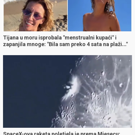
Tijana u moru isprobala "menstrualni kupaći" i
zapanjila mnoge: "Bila sam preko 4 sata na plaži..."
SpaceX-ova raketa poletjela je prema Mjesecu: