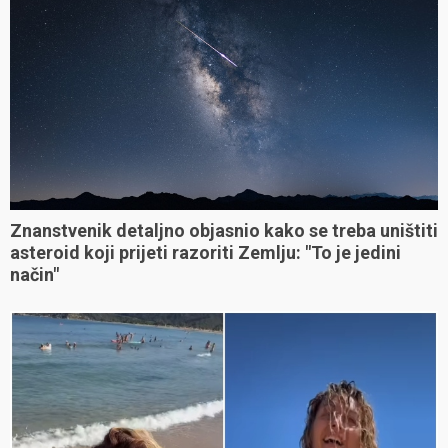
Znanstvenik detaljno objasnio kako se treba uništiti
asteroid koji prijeti razoriti Zemlju: "To je jedini
način"