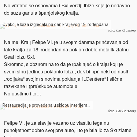
No vratimo se osnovama i Sxi verziji Ibize koja je nedavno
do suza ganula španjolskog kralja.
Ovako je Ibiza izgledala na dan kraljevog 18. rođendana
foto: Car Crushing
Naime, Kralj Felipe VI. je u svojim danima prinčevanja od
tate kralja za 18. rođendan na poklon dobio metalik-zlatnu
Seat Ibizu Sxi.
Skromno, s obzirom na to da je ipak riječ o kralju koji je
svom sinu jedincu poklonio Ibizu, dok bi npr. neki od naših
„rodijaka“ svojim sinovima poklanjali „Genšere“ i slične
razvikane i (pre)skupe automobile.
No pustimo i to…
Restauracija je provedena u sklopu interijera…
foto: Car Crushing
Felipe VI. je za slavlje vezano uz vlastitu legalnu
punoljetnost dobio svoj prvi auto, i to je bila Ibiza Sxi zlatne