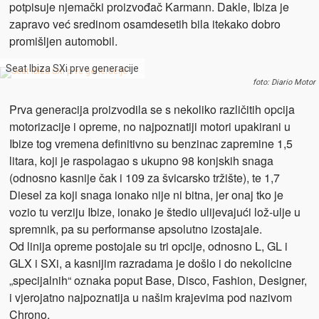
potpisuje njemački proizvođač Karmann. Dakle, Ibiza je
zapravo već sredinom osamdesetih bila itekako dobro
promišljen automobil.
Seat Ibiza SXi prve generacije
foto: Diario Motor
Prva generacija proizvodila se s nekoliko različitih opcija
motorizacije i opreme, no najpoznatiji motori upakirani u
Ibize tog vremena definitivno su benzinac zapremine 1,5
litara, koji je raspolagao s ukupno 98 konjskih snaga
(odnosno kasnije čak i 109 za švicarsko tržište), te 1,7
Diesel za koji snaga ionako nije ni bitna, jer onaj tko je
vozio tu verziju Ibize, ionako je štedio ulijevajući lož-ulje u
spremnik, pa su performanse apsolutno izostajale.
Od linija opreme postojale su tri opcije, odnosno L, GL i
GLX i SXi, a kasnijim razradama je došlo i do nekolicine
„specijalnih“ oznaka poput Base, Disco, Fashion, Designer,
i vjerojatno najpoznatija u našim krajevima pod nazivom
Chrono.