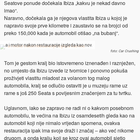
Seatove ponude dočekala Ibiza „kakvu je nekad davno
imao“.
Naravno, dočekala ga je njegova vlastita Ibiza u kojoj je
napravio svoje prve kilometre i zaustavio se na brojci od
preko 150,000 kada je automobil otišao „na bubanj“.
…a i motor nakon restauracije izgleda kao nov.
foto: Car Crushing
Tom je gestom kralj bio istovremeno iznenađen i raznježen,
no umjesto da Ibizu izvede iz tvornice i ponovno pokuša
proživjeti vlastitu mladost za volanom tog malog
automobila, kralj se odlučio ostaviti je u muzeju rame uz
rame s još 250 Seata s povijesnim značenjem za tu tvrtku.
Uglavnom, iako se zapravo ne radi ni o kakvom posebnom
automobilu, te većina na Ibizu iz osamdesetih gleda kao na
automobil koji nije nimalo vrijedan spomena, ovakva
restauracija ipak ima svoje draži i značaj – ako već nikome
drugom, a onda kralju koji se kroz ovaj automobil sjetio