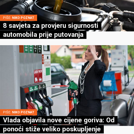
PIŠE:
NIKO POZNAT
8 savjeta za provjeru sigurnosti
automobila prije putovanja
PIŠE:
NIKO POZNAT
Vlada objavila nove cijene goriva: Od
ponoći stiže veliko poskupljenje