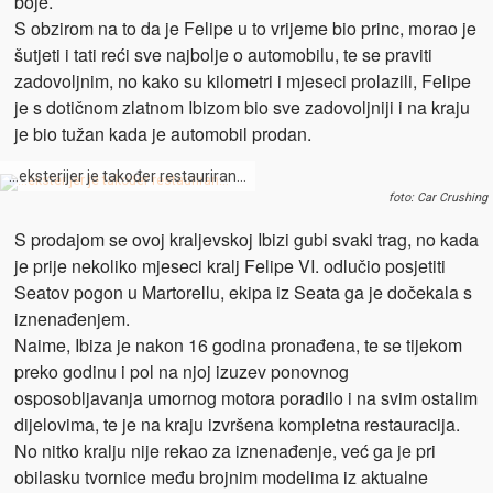
boje.
S obzirom na to da je Felipe u to vrijeme bio princ, morao je
šutjeti i tati reći sve najbolje o automobilu, te se praviti
zadovoljnim, no kako su kilometri i mjeseci prolazili, Felipe
je s dotičnom zlatnom Ibizom bio sve zadovoljniji i na kraju
je bio tužan kada je automobil prodan.
…eksterijer je također restauriran…
foto: Car Crushing
S prodajom se ovoj kraljevskoj Ibizi gubi svaki trag, no kada
je prije nekoliko mjeseci kralj Felipe VI. odlučio posjetiti
Seatov pogon u Martorellu, ekipa iz Seata ga je dočekala s
iznenađenjem.
Naime, Ibiza je nakon 16 godina pronađena, te se tijekom
preko godinu i pol na njoj izuzev ponovnog
osposobljavanja umornog motora poradilo i na svim ostalim
dijelovima, te je na kraju izvršena kompletna restauracija.
No nitko kralju nije rekao za iznenađenje, već ga je pri
obilasku tvornice među brojnim modelima iz aktualne