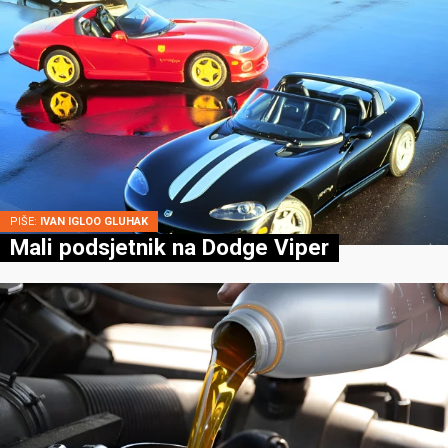
PIŠE:
IVAN IGLOO GLUHAK
Mali podsjetnik na Dodge Viper