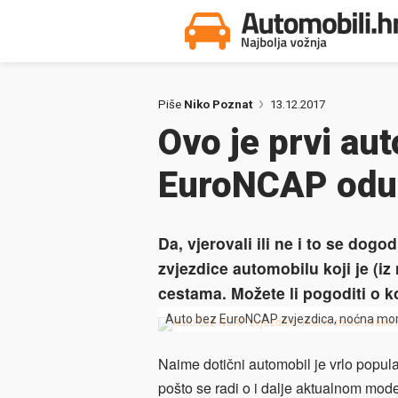
Piše
Niko Poznat
13.12.2017
Ovo je prvi au
EuroNCAP oduz
Da, vjerovali ili ne i to se do
zvjezdice automobilu koji je (i
cestama. Možete li pogoditi o k
Auto bez EuroNCAP zvjezdica, noćna mora
Naime dotični automobil je vrlo popula
pošto se radi o i dalje aktualnom model