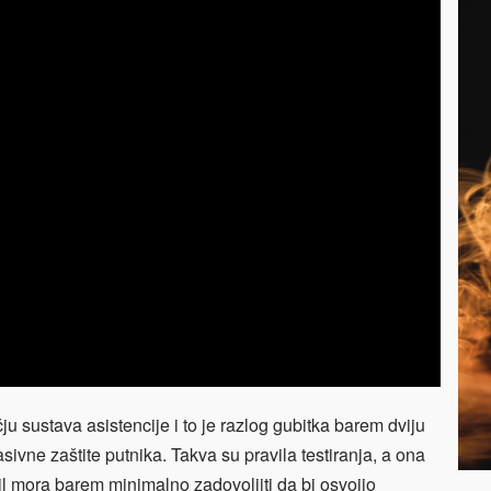
ju sustava asistencije i to je razlog gubitka barem dviju
sivne zaštite putnika. Takva su pravila testiranja, a ona
il mora barem minimalno zadovoljiti da bi osvojio