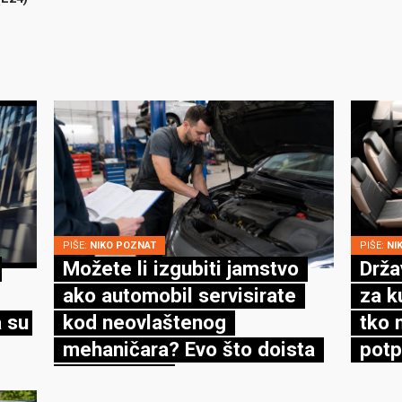
PIŠE:
NIKO POZNAT
PIŠE:
NI
Možete li izgubiti jamstvo
Drža
ako automobil servisirate
za k
 su
kod neovlaštenog
tko 
mehaničara? Evo što doista
potp
kaže zakon