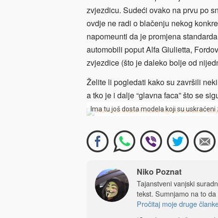
zvjezdicu. Sudeći ovako na prvu po sni
ovdje ne radi o blačenju nekog konkr
napomeunti da je promjena standarda o
automobili poput Alfa Giulietta, Fordo
zvjezdice (što je daleko bolje od nijed
Želite li pogledati kako su završili nek
a tko je i dalje “glavna faca” što se si
Ima tu još dosta modela koji su uskraćeni
Niko Poznat
Tajanstveni vanjski sura
tekst. Sumnjamo na to da
Pročitaj moje druge člank