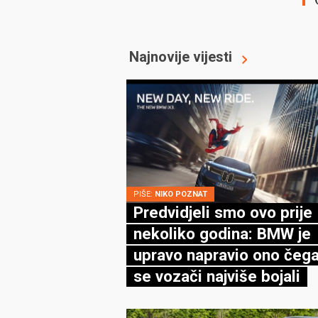
Najnovije vijesti
PIŠE:
NIKO POZNAT
Predvidjeli smo ovo prije
nekoliko godina: BMW je
upravo napravio ono čega
se vozači najviše bojali