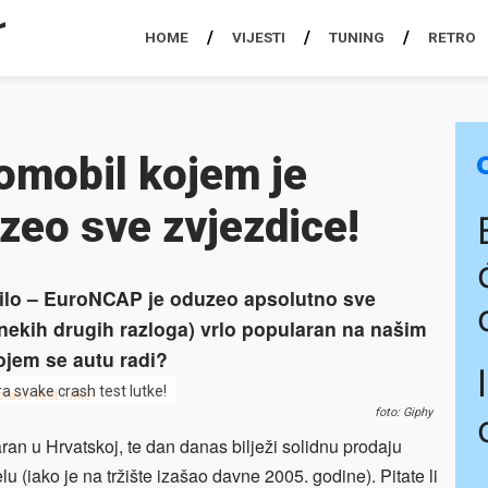
HOME
VIJESTI
TUNING
RETRO
tomobil kojem je
eo sve zvjezdice!
godilo – EuroNCAP je oduzeo apsolutno sve
z nekih drugih razloga) vrlo popularan na našim
ojem se autu radi?
 svake crash test lutke!
foto: Giphy
ran u Hrvatskoj, te dan danas bilježi solidnu prodaju
u (iako je na tržište izašao davne 2005. godine). Pitate li