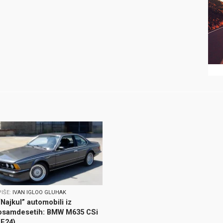
PIŠE:
IVAN IGLOO GLUHAK
“Najkul” automobili iz
osamdesetih: BMW M635 CSi
(E24)