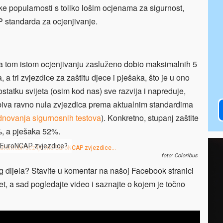
ke popularnosti s toliko lošim ocjenama za sigurnost,
 standarda za ocjenjivanje.
na tom istom ocjenjivanju zasluženo dobio maksimalnih 5
 a tri zvjezdice za zaštitu djece i pješaka, što je u ono
statku svijeta (osim kod nas) sve razvija i napreduje,
dobiva ravno nula zvjezdica prema aktualnim standardima
rednovanja sigurnosnih testova
). Konkretno, stupanj zaštite
%, a pješaka 52%.
ne EuroNCAP zvjezdice?
foto: Coloribus
g dijela? Stavite u komentar na našoj Facebook stranici
t, a sad pogledajte video i saznajte o kojem je točno