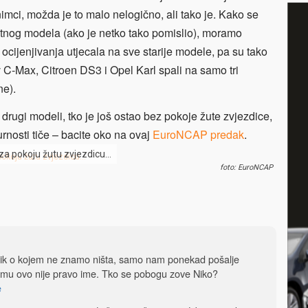
mci, možda je to malo nelogično, ali tako je. Kako se
etnog modela (ako je netko tako pomislio), moramo
cijenjivanja utjecala na sve starije modele, pa su tako
v C-Max, Citroen DS3 i Opel Karl spali na samo tri
ne).
i drugi modeli, tko je još ostao bez pokoje žute zvjezdice,
gurnosti tiče – bacite oko na ovaj
EuroNCAP predak
.
 za pokoju žutu zvjezdicu…
foto: EuroNCAP
dnik o kojem ne znamo ništa, samo nam ponekad pošalje
 mu ovo nije pravo ime. Tko se pobogu zove Niko?
e