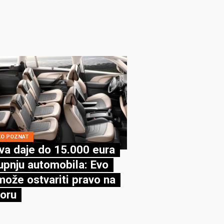
KO POZNAT
va daje do 15.000 eura
upnju automobila: Evo
može ostvariti pravo na
oru