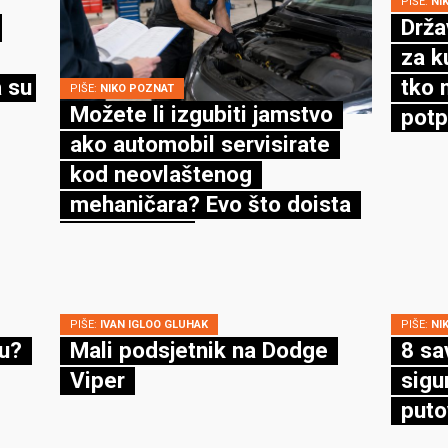
PIŠE:
NI
Drža
za k
 su
tko 
PIŠE:
NIKO POZNAT
Možete li izgubiti jamstvo
potp
ako automobil servisirate
kod neovlaštenog
mehaničara? Evo što doista
kaže zakon
PIŠE:
IVAN IGLOO GLUHAK
PIŠE:
NI
cu?
Mali podsjetnik na Dodge
8 sa
Viper
sigu
puto