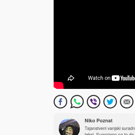
Niko Poznat
Tajanstveni vanjski sura
tekst. Sumnjamo na to da