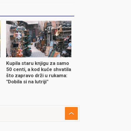
Kupila staru knjigu za samo
50 centi, a kod kuće shvatila
što zapravo drži u rukama:
"Dobila si na lutriji"