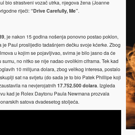
aul bio strastveni vozač utrka, njegova žena (Joanne
rigodne riječi:
“Drive Carefully, Me”
.
39
, je nakon 15 godina nošenja ponovno postao poklon,
ga je Paul proslijedio tadašnjem dečku svoje kćerke. Zbog
filmova u kojim se pojavljivao, svima je bilo jasno da će
u sumu, no nitko se nije nadao ovolikim ciframa. Tek kad
glavih 10 milijuna dolara, zbog velikog interesa, postalo
kuplji sat na svijetu (do sada je to bio Patek Phillipe koji
 zaustavila na nevjerojatnih
17.752.500 dolara
. Izgleda
 pravu kad je Rolex Daytonu Paula Newmana prozvala
cionarskih satova dvadesetog stoljeća.