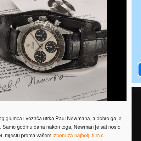
čkog glumca i vozača utrka Paul Newmana, a dobio ga je
e. Samo godinu dana nakon toga, Newman je sat nosio
a 24. mjestu prema vašem
izboru za najbolji film s