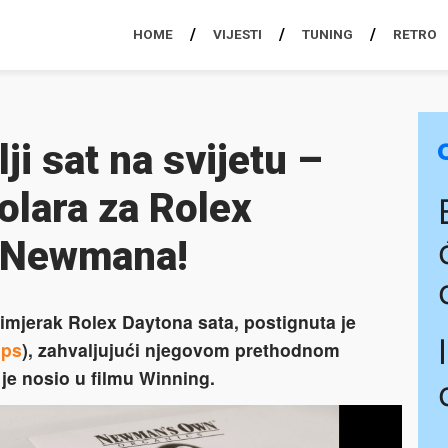
HOME
VIJESTI
TUNING
RETRO
ji sat na svijetu –
olara za Rolex
a Newmana!
primjerak Rolex Daytona sata, postignuta je
pps
), zahvaljujući njegovom prethodnom
je nosio u filmu Winning.