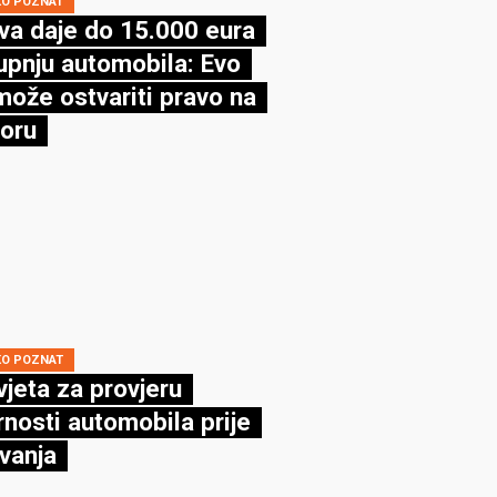
KO POZNAT
va daje do 15.000 eura
upnju automobila: Evo
može ostvariti pravo na
oru
KO POZNAT
vjeta za provjeru
rnosti automobila prije
vanja