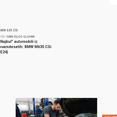
PIŠE:
IVAN IGLOO GLUHAK
“Najkul” automobili iz
osamdesetih: BMW M635 CSi
(E24)