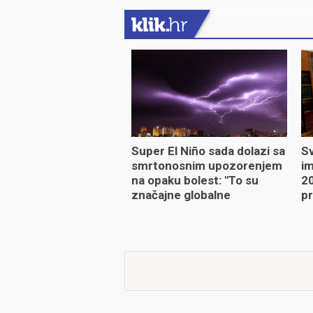
Super El Niño sada dolazi sa
Sv
smrtonosnim upozorenjem
im
na opaku bolest: "To su
20
značajne globalne
pr
promjene"