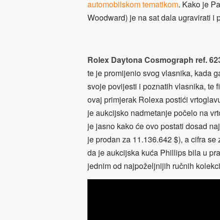
automobilskom tematikom
. Kako je P
Woodward) je na sat dala ugravirati i p
Rolex Daytona Cosmograph ref. 62
te je promijenio svog vlasnika, kada 
svoje povijesti i poznatih vlasnika, te 
ovaj primjerak Rolexa postići vrtoglav
je aukcijsko nadmetanje počelo na vrto
je jasno kako će ovo postati dosad najs
je prodan za 11.136.642 $), a cifra se
da je aukcijska kuća Phillips bila u
jednim od najpoželjnijih ručnih kolek