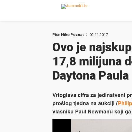
Piše
Niko Poznat
02.11.2017
Ovo je najskupl
17,8 milijuna d
Daytona Paul
Vrtoglava cifra za jedinstveni 
prošlog tjedna na aukciji (
Phili
vlasniku Paul Newmanu koji ga 