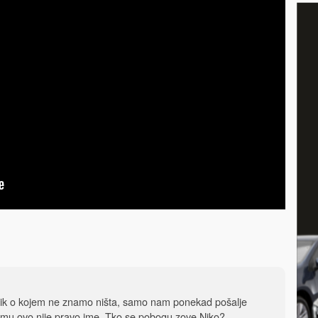
dnik o kojem ne znamo ništa, samo nam ponekad pošalje
 mu ovo nije pravo ime. Tko se pobogu zove Niko?