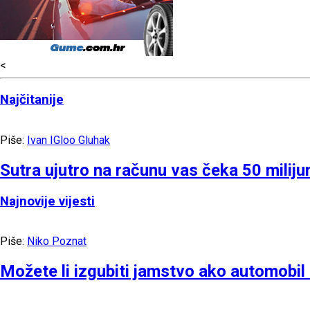
<
Najčitanije
Piše:
Ivan IGloo Gluhak
Sutra ujutro na računu vas čeka 50 miliju
Najnovije vijesti
Piše:
Niko Poznat
Možete li izgubiti jamstvo ako automobi