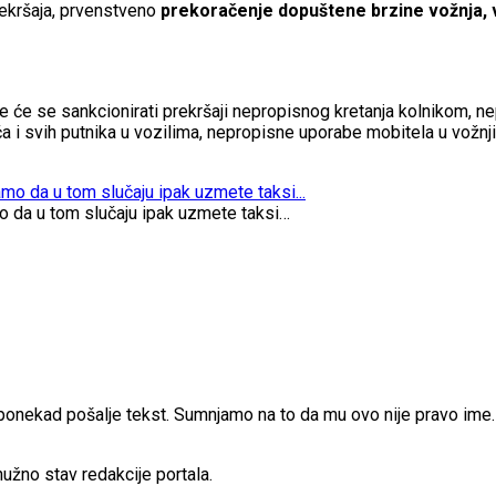
prekršaja, prvenstveno
prekoračenje dopuštene brzine vožnja, vo
e će se sankcionirati prekršaji nepropisnog kretanja kolnikom, ne
 svih putnika u vozilima, nepropisne uporabe mobitela u vožnji i 
o da u tom slučaju ipak uzmete taksi…
 ponekad pošalje tekst. Sumnjamo na to da mu ovo nije pravo im
užno stav redakcije portala.