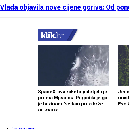
Vlada objavila nove cijene goriva: Od pon
SpaceX-ova raketa poletjela je
Jedn
prema Mjesecu: Pogodila je ga
uništ
je brzinom "sedam puta brže
Evo 
od zvuka"
Oglašavanje