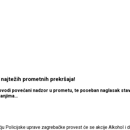
e najtežih prometnih prekršaja!
rovodi povećani nadzor u prometu, te poseban naglasak stavl
tanjima…
ju Policijske uprave zagrebačke provest će se akcije Alkohol i d