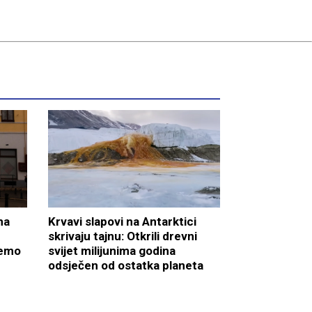
na
Krvavi slapovi na Antarktici
skrivaju tajnu: Otkrili drevni
ćemo
svijet milijunima godina
odsječen od ostatka planeta