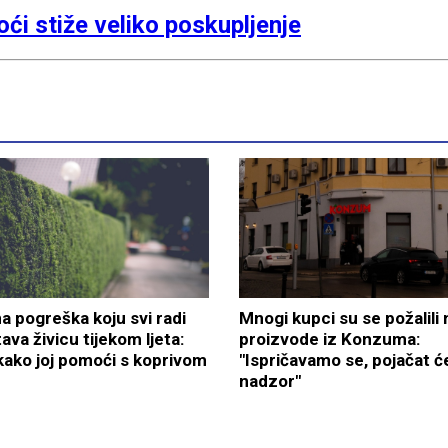
oći stiže veliko poskupljenje
a pogreška koju svi radi
Mnogi kupci su se požalili 
ava živicu tijekom ljeta:
proizvode iz Konzuma:
kako joj pomoći s koprivom
"Ispričavamo se, pojačat 
nadzor"