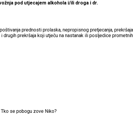
žnja pod utjecajem alkohola i/ili droga i dr.
poštivanja prednosti prolaska, nepropisnog pretjecanja, prekršaja
drugih prekršaja koji utječu na nastanak ili posljedice prometnih
e. Tko se pobogu zove Niko?