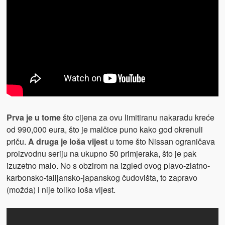
Prva je u tome
što cijena za ovu limitiranu nakaradu kreće
od 990,000 eura, što je malčice puno kako god okrenuli
priču.
A druga je loša vijest
u tome što Nissan ograničava
proizvodnu seriju na ukupno 50 primjeraka, što je pak
izuzetno malo. No s obzirom na izgled ovog plavo-zlatno-
karbonsko-talijansko-japanskog čudovišta, to zapravo
(možda) i nije toliko loša vijest.