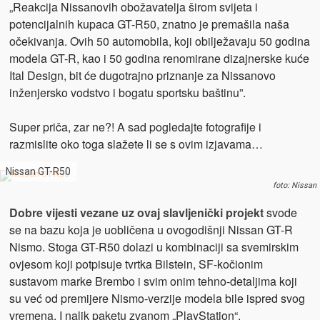
„Reakcija Nissanovih obožavatelja širom svijeta i
potencijalnih kupaca GT-R50, znatno je premašila naša
očekivanja. Ovih 50 automobila, koji obilježavaju 50 godina
modela GT-R, kao i 50 godina renomirane dizajnerske kuće
Ital Design, bit će dugotrajno priznanje za Nissanovo
inženjersko vodstvo i bogatu sportsku baštinu”.
Super priča, zar ne?! A sad pogledajte fotografije i
razmislite oko toga slažete li se s ovim izjavama…
Nissan GT-R50
foto: Nissan
Dobre vijesti vezane uz ovaj slavljenički projekt
svode
se na bazu koja je uobličena u ovogodišnji Nissan GT-R
Nismo. Stoga GT-R50 dolazi u kombinaciji sa svemirskim
ovjesom koji potpisuje tvrtka Bilstein, SF-kočionim
sustavom marke Brembo i svim onim tehno-detaljima koji
su već od premijere Nismo-verzije modela bile ispred svog
vremena. I nalik paketu zvanom „PlayStation“.