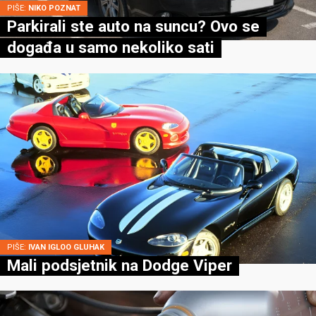
PIŠE:
NIKO POZNAT
Parkirali ste auto na suncu? Ovo se
događa u samo nekoliko sati
PIŠE:
IVAN IGLOO GLUHAK
Mali podsjetnik na Dodge Viper