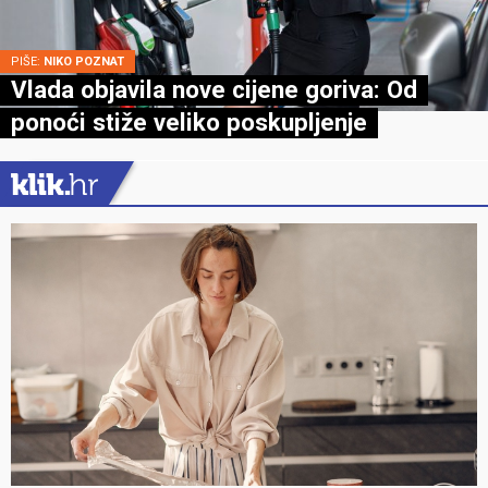
PIŠE:
NIKO POZNAT
Vlada objavila nove cijene goriva: Od
ponoći stiže veliko poskupljenje