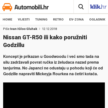
HOME
VIJESTI
TUNING
RETRO
EV-ZONA
OGLASNIK
Piše
Ivan IGloo Gluhak
12.12.2018
Nissan GT-R50 ili kako poružniti
Godzillu
Koncept je prikazan u Goodwoodu i već smo tada na
silu zadržavali povrat ručka iz želudaca nazad prema
tanjurima. No Japanci ne odustaju u pohodu koji će od
Godzille napraviti Mickeyja Rourkea na četiri kotača.