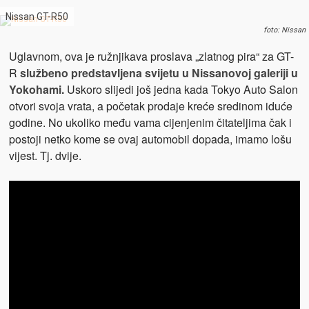
Nissan GT-R50
foto: Nissan
Uglavnom, ova je ružnjikava proslava „zlatnog pira“ za GT-
R
službeno predstavljena svijetu u Nissanovoj galeriji u
Yokohami.
Uskoro slijedi još jedna kada Tokyo Auto Salon
otvori svoja vrata, a početak prodaje kreće sredinom iduće
godine. No ukoliko među vama cijenjenim čitateljima čak i
postoji netko kome se ovaj automobil dopada, imamo lošu
vijest. Tj. dvije.