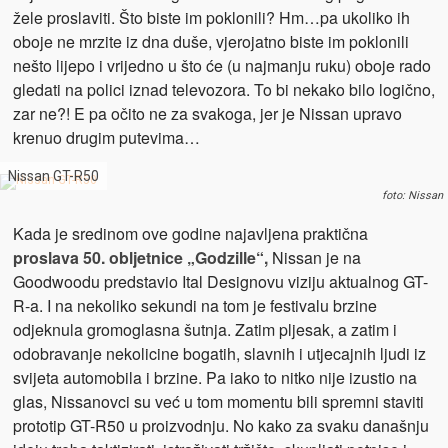
žele proslaviti. Što biste im poklonili? Hm…pa ukoliko ih
oboje ne mrzite iz dna duše, vjerojatno biste im poklonili
nešto lijepo i vrijedno u što će (u najmanju ruku) oboje rado
gledati na polici iznad televozora. To bi nekako bilo logično,
zar ne?! E pa očito ne za svakoga, jer je Nissan upravo
krenuo drugim putevima…
Nissan GT-R50
foto: Nissan
Kada je sredinom ove godine najavljena praktična
proslava 50. obljetnice „Godzille“,
Nissan je na
Goodwoodu predstavio Ital Designovu viziju aktualnog GT-
R-a. I na nekoliko sekundi na tom je festivalu brzine
odjeknula gromoglasna šutnja. Zatim pljesak, a zatim i
odobravanje nekolicine bogatih, slavnih i utjecajnih ljudi iz
svijeta automobila i brzine. Pa iako to nitko nije izustio na
glas, Nissanovci su već u tom momentu bili spremni staviti
prototip GT-R50 u proizvodnju. No kako za svaku današnju