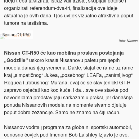
ideju treba taktizirati, istraživati tržište, skupljati potpise i
organizirati referendum-dva-tri, finalizacija ove ideje
aktualna je ovih dana. I još uvijek vizualno atraktivna poput
tumora na testisima.
Nissan GT-R50
foto: Nissan
Nissan GT-R50 će kao mobilna proslava postojanja
„Godzille“
uskoro krasiti Nissanovu paletu prelijepih
modela današnjeg vremena. Dakle, stajat će rame uz rame
kraj „simpatičnog“ Jukea, „posebnog“ LEAFa, „zanimljivog“
Roguea i „robusnog“ Murana, ovaj će se slavljenički GT-R
zapravo osjećati kao kod kuće. I da…sve ove stavke pod
navodnicima predstavljaju sarkazam u praksi, jer današnja
ponuda Nissanovih modela na momente stvarno djeluje
poput dobre zezancije. Samo ne znamo na čiji račun.
Nissanov voditelj programa za globalni sportski automobil,
odnosno čovjek pod imenom Bob Laishley izjavio je ovo: