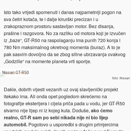
Isto tako vrijedi spomenuti i danas najpametniji pogon na
sva četiri kotača, te i dalje kirurški precizan i u
zrakopraznom prostoru sastavljan motor. Bez disanja,
prašine i razgovora. No za razliku od motora koji je izvučen
iz „baze“, GT-R50 na raspolaganju ima punih 720 konja i
780 Nm maksimalnog okretnog momenta (buraz). A to je
pak sasvim dovoljno da se zbog siline ubrzavanja ovakvog
„Godzille“ na momente planeta vrti sporije.
Nissan GT-R50
foto: Nissan
Dakle, dobrih vijesti vezanih uz ovaj slavljenički projekt
itekako ima. Ali onda opet pogledom skrećemo na
fotografije eksterijera i cijela priča pada u vodu, jer GT-R50
stvarno nije lijep ni iz kojeg kuta. Doduše,
ako ćemo
realno, GT-R sam po sebi nikada nije ni bio lijep
automobil.
Pogotovo u usporedbi s drugim primjercima