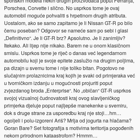
sportskih modela nekih drugih proizvođača poput Ferrarija,
Porschea, Corvette i slično. No usprkos tome je ovaj
automobil moguće pohvaliti s hrpetinom drugih atributa.
Uostalom, ako se samo zapitamo je li Nissan GT-R po bilo
čemu poseban? Odgovor se nameće sam po sebi i glasi
„Definitivno“. Je li GT-R brz? Apsolutno. Je li zanimljiv?
Itekako. Ali lijep nije nikako. Barem ne u onom klasičnom
smislu. Usprkos tome je riječ o danas već legendarnom
automobilu koji je svoje epitete zaslužio na drugim poljima,
pa dizajn u svemu tome i nije toliko bitan. Pogotovo ne
slučajnim prolaznicima kraj kojih je svaki od primjeraka već
u tvorničkom izdanju u mogućnosti projuriti poput
zvjezdanog broda „Enterprise“. No „običan“ GT-R usprkos
svojoj vizualnoj čudnovatosti kraj ovog slavljeničkog
primjerka djeluje poput najljepše manekenke u svemiru,
dok s druge strane za usporedbu kraj nje stoji…hm…
ogoljeli i polu-izgoreni Ariš? Mrlja od jogurta na hlačama?
Goran Bare? Set fotografija s motivima teritorija pogođenih
nekom prirodnom kataastrofom? Hmmm…