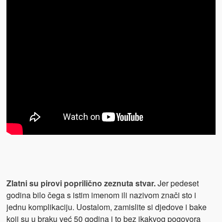
Zlatni su pirovi poprilično zeznuta stvar.
Jer pedeset
godina bilo čega s istim imenom ili nazivom znači sto i
jednu komplikaciju. Uostalom, zamislite si djedove i bake
koji su u braku već 50 godina i to bez ikakvog pogovora