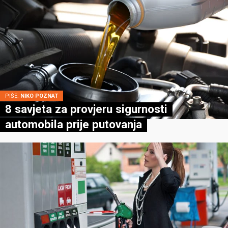
PIŠE:
NIKO POZNAT
8 savjeta za provjeru sigurnosti
automobila prije putovanja