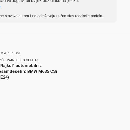
ad tvrdoglav, ali uvijek bez dlake na jeziku.
e
ne stavove autora i ne odražavaju nužno stav redakcije portala.
PIŠE:
IVAN IGLOO GLUHAK
“Najkul” automobili iz
osamdesetih: BMW M635 CSi
(E24)