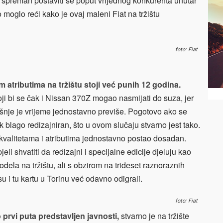
 spreman postaviti se poput vrijednog konkurenta unutar
 moglo reći kako je ovaj maleni Fiat na tržištu
foto: Fiat
 atributima na tržištu stoji već punih 12 godina.
ji bi se čak i Nissan 370Z mogao nasmijati do suza, jer
ašnje je vrijeme jednostavno previše. Pogotovo ako se
k blago redizajniran, što u ovom slučaju stvarno jest tako.
 kvalitetama i atributima jednostavno postao dosadan.
li shvatiti da redizajni i specijalne edicije djeluju kao
dela na tržištu, ali s obzirom na trideset raznoraznih
su i tu kartu u Torinu već odavno odigrali.
foto: Fiat
 prvi puta predstavljen javnosti,
stvarno je na tržište