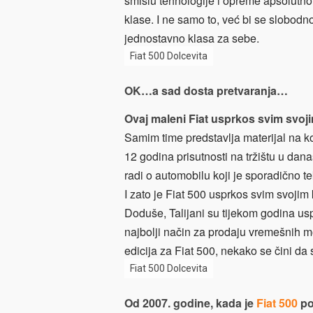
smislu tehnologije i opreme apsolutno
klase. I ne samo to, već bi se slobodno
jednostavno klasa za sebe.
Fiat 500 Dolcevita
OK…a sad dosta pretvaranja…
Ovaj maleni Fiat usprkos svim svojim
Samim time predstavlja materijal na ko
12 godina prisutnosti na tržištu u dan
radi o automobilu koji je sporadično te
I zato je Fiat 500 usprkos svim svojim
Doduše, Talijani su tijekom godina uspje
najbolji način za prodaju vremešnih mo
edicija za Fiat 500, nekako se čini da 
Fiat 500 Dolcevita
Od 2007. godine, kada je
Fiat 500
po