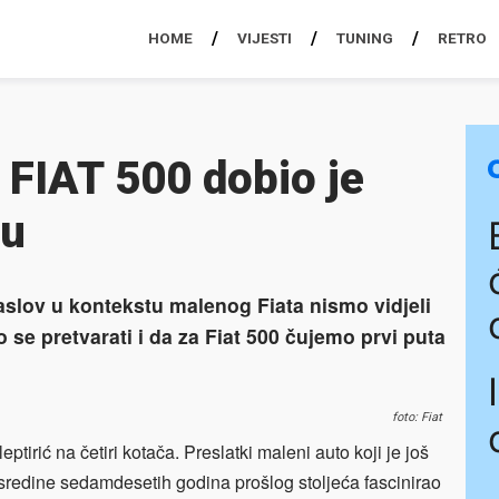
HOME
VIJESTI
TUNING
RETRO
 FIAT 500 dobio je
ju
aslov u kontekstu malenog Fiata nismo vidjeli
 se pretvarati i da za Fiat 500 čujemo prvi puta
foto: Fiat
eptirić na četiri kotača. Preslatki maleni auto koji je još
sredine sedamdesetih godina prošlog stoljeća fascinirao