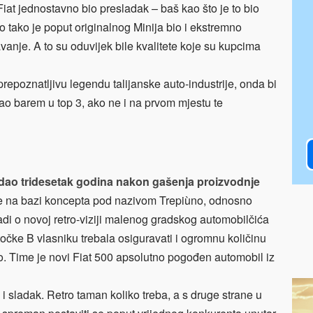
Fiat jednostavno bio presladak – baš kao što je to bio
o tako je poput originalnog Minija bio i ekstremno
avanje. A to su oduvijek bile kvalitete koje su kupcima
repoznatljivu legendu talijanske auto-industrije, onda bi
šao barem u top 3, ako ne i na prvom mjestu te
ledao tridesetak godina nakon gašenja proizvodnje
e na bazi koncepta pod nazivom Trepiùno, odnosno
adi o novoj retro-viziji malenog gradskog automobilčića
 točke B vlasniku trebala osiguravati i ogromnu količinu
ao. Time je novi Fiat 500 apsolutno pogođen automobil iz
 i sladak. Retro taman koliko treba, a s druge strane u