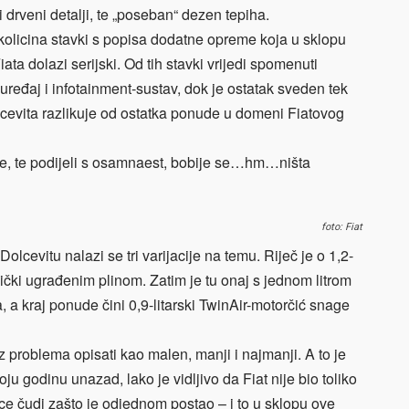
 drveni detalji, te „poseban“ dezen tepiha.
ekolicina stavki s popisa dodatne opreme koja u sklopu
ta dolazi serijski. Od tih stavki vrijedi spomenuti
-uređaj i infotainment-sustav, dok je ostatak sveden tek
lcevita razlikuje od ostatka ponude u domeni Fiatovog
e, te podijeli s osamnaest, bobije se…hm…ništa
foto: Fiat
olcevitu nalazi se tri varijacije na temu. Riječ je o 1,2-
ornički ugrađenim plinom. Zatim je tu onaj s jednom litrom
a kraj ponude čini 0,9-litarski TwinAir-motorčić snage
 problema opisati kao malen, manji i najmanji. A to je
u godinu unazad, lako je vidljivo da Fiat nije bio toliko
e čudi zašto je odjednom postao – i to u sklopu ove