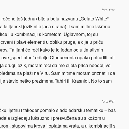
foto: Fiat
je rečeno još jednu) bijelu boju nazvanu „Gelato White“
talijanski jezik nije jača strana). I samim time iskreno
lice i u kombinaciji s kornetom. Uglavnom, toj su
crveni i plavi elementi u obliku pruga, a cijelu priču
krov. Talijani će reći kako je to jedan od ultimativnih
a ove „specijalne“ edicije Cinquecenta opako potrudili, ali
a drugi jezik, moram reći da me cijela priča neodoljivo
ledima na plaži na Viru. Samim time moram priznati i da
ije stavio netko prezimena Tahiri ili Krasniqi. No to sam
foto: Fiat
čku, ljetnu i također pomalo sladoledarsku tematiku – baš
 Sjedala izgledaju luksuzno i presvučena su s kožom u
urom, stupovima krova i oplatama vrata, a u kombinaciji s