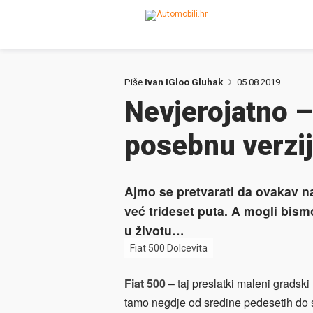
Piše
Ivan IGloo Gluhak
05.08.2019
Nevjerojatno –
posebnu verzi
Ajmo se pretvarati da ovakav n
već trideset puta. A mogli bismo
u životu…
Fiat 500 Dolcevita
Fiat 500
– taj preslatki maleni gradski l
tamo negdje od sredine pedesetih do 