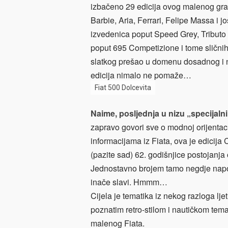
izbačeno 29 edicija ovog malenog gra
Barbie, Aria, Ferrari, Felipe Massa i j
izvedenica poput Speed Grey, Tributo 
poput 695 Competizione i tome sličnih 
slatkog prešao u domenu dosadnog i n
edicija nimalo ne pomaže…
Fiat 500 Dolcevita
Naime, posljednja u nizu „specijalni
zapravo govori sve o modnoj orijentac
informacijama iz Fiata, ova je edicija
(pazite sad) 62. godišnjice postojanja
Jednostavno brojem tamo negdje napol
inače slavi. Hmmm…
Cijela je tematika iz nekog razloga lje
poznatim retro-stilom i nautičkom temat
malenog Fiata.