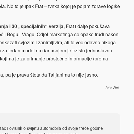
la. No to je ipak Fiat – tvrtka kojoj je pojam zdrave logike
a i 30 „specijalnih“ verzija,
Fiat i dalje pokušava
eć i Bogu i Vragu. Odjel marketinga se opako trudi nakon
rikazati svježim i zanimljivim, ali to već odavno nikoga
na za jedan model na današnjem je tržištu jednostavno
kojima je za primanje prosječne informacije (prema
, pa je prava šteta da Talijanima to nije jasno.
foto: Fiat
isac i ovisnik o svijetu automobila od svoje treće godine