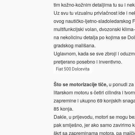
tim kožno-kožnim detaljima tu su i neki
Uz svu tu vizualnu privlačnost ide i n
ovog nautičko-ljetno-sladoledarskog Fia
multifunkcijski volan, dvozonski klima
na nekolicinu detalja po kojima se Do
gradskog mališana.
Uglavnom, kada se sve zbroji i oduzm
pretjerano posebno i inventivno.
Fiat 500 Dolcevita
Što se motorizacije tiče,
u ponudi za D
litarskom motoru s četiri cilindra i tv
zapremine i ukupno 69 konjskih snaga, 
85 konja.
Dakle, u prijevodu, motori se mogu bez
pak smiješno, jer ako samo zavirimo koj
škrt sa zapreminama motora, pa malčic