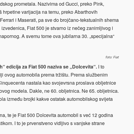
dskog prometala. Nazivima od Gucci, preko Pink,
oš hrpetine varijacija na temu, preko Abarthovih
Ferrari i Maserati, pa sve do brojčano-tekstualnih shema
izvedenica, Fiat 500 je stvarno iz nečeg zanimljivog i
apornog. A svemu tome ova jubilarna 30. „specijalna“
foto: Fiat
h“ edicija za Fiat 500 naziva se „Dolcevita“.
I to
iji ovog automobila prema tržištu. Prema službenim
 Cinquecenta nastala kao svojevrsna proslava obljetnice
 ovog modela. Dakle, ne 60. obljetnica. Ne 65. obljetnica.
a između brojki kakve ostatak automobilskog svijeta
tna, te je Fiat 500 Dolcevita automobil s već 12 godina
ikom. I to je prvenstveno vidljivo s vanjske strane