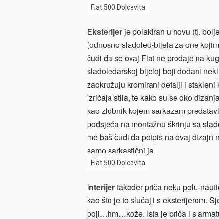
Fiat 500 Dolcevita
Eksterijer
je polakiran u novu (tj. bol
(odnosno sladoled-bijela za one kojima 
čudi da se ovaj Fiat ne prodaje na kug
sladoledarskoj bijeloj boji dodani neki 
zaokružuju kromirani detalji i stakleni 
izričaja stila, te kako su se oko dizanj
kao zlobnik kojem sarkazam predstavlj
podsjeća na montažnu škrinju sa slado
me baš čudi da potpis na ovaj dizajn n
samo sarkastični ja…
Fiat 500 Dolcevita
Interijer
također priča neku polu-nauti
kao što je to slučaj i s eksterijerom.
boji…hm…kože. Ista je priča i s armat