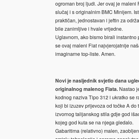
ogroman broj ljudi. Jer ovaj je maleni 
slučaj i s originalnim BMC Minijem. Ist
praktičan, jednostavan i jeftin za održ
bile zanimljive i hvale vrijedne.
Uglavnom, ako bismo birali instantno p
se ovaj maleni Fiat najvjerojatnije na
imaginarne top-liste. Amen.
Novi je nasljednik svjetlo dana ug
originalnog malenog Fiata.
Nastao j
kodnog naziva Tipo 312 i ukratko se r
koji bi izuzev prijevoza od točke A do
izvornog talijanskog stila gdje god iš
kojeg god kuta se na njega gledalo.
Gabaritima (relativno) malen, zaobljen