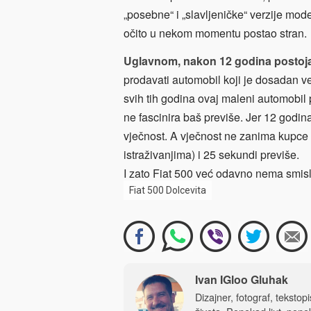
„posebne“ i „slavljeničke“ verzije mode
očito u nekom momentu postao stran.
Uglavnom, nakon 12 godina postojanj
prodavati automobil koji je dosadan v
svih tih godina ovaj maleni automobil p
ne fascinira baš previše. Jer 12 godi
vječnost. A vječnost ne zanima kupce 
istraživanjima) i 25 sekundi previše.
I zato Fiat 500 već odavno nema smisla
Fiat 500 Dolcevita
Ivan IGloo Gluhak
Dizajner, fotograf, tekstop