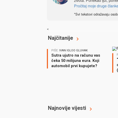
života. Ponekad ljut, ponek
Pročitaj moje druge člank
*Svi tekstovi odražavaju osob
<
Najčitanije
PIŠE:
IVAN IGLOO GLUHAK
Sutra ujutro na računu vas
čeka 50 milijuna eura. Koji
automobil prvi kupujete?
Najnovije vijesti