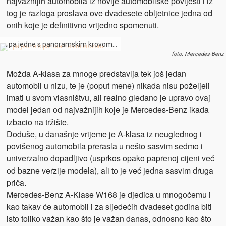
najvažnijih automobila iz novije automobilske povijesti i iz
tog je razloga proslava ove dvadesete obljetnice jedna od
onih koje je definitivno vrijedno spomenuti.
…pa jedne s panoramskim krovom…
foto: Mercedes-Benz
Možda A-klasa za mnoge predstavlja tek još jedan
automobil u nizu, te je (poput mene) nikada nisu poželjeli
imati u svom vlasništvu, ali realno gledano je upravo ovaj
model jedan od najvažnijih koje je Mercedes-Benz ikada
izbacio na tržište.
Doduše, u današnje vrijeme je A-klasa iz neuglednog i
povišenog automobila prerasla u nešto sasvim sedmo i
univerzalno dopadljivo (usprkos opako paprenoj cijeni već
od bazne verzije modela), ali to je već jedna sasvim druga
priča.
Mercedes-Benz A-Klase W168 je djedica u mnogočemu i
kao takav će automobil i za sljedećih dvadeset godina biti
isto toliko važan kao što je važan danas, odnosno kao što