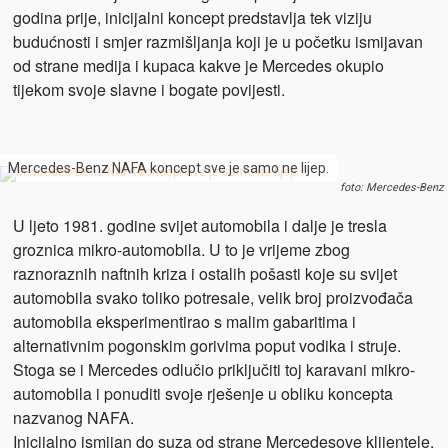
godina prije, inicijalni koncept predstavlja tek viziju
budućnosti i smjer razmišljanja koji je u početku ismijavan
od strane medija i kupaca kakve je Mercedes okupio
tijekom svoje slavne i bogate povijesti.
Mercedes-Benz NAFA koncept sve je samo ne lijep.
foto: Mercedes-Benz
U ljeto 1981. godine svijet automobila i dalje je tresla
groznica mikro-automobila. U to je vrijeme zbog
raznoraznih naftnih kriza i ostalih pošasti koje su svijet
automobila svako toliko potresale, velik broj proizvođača
automobila eksperimentirao s malim gabaritima i
alternativnim pogonskim gorivima poput vodika i struje.
Stoga se i Mercedes odlučio priključiti toj karavani mikro-
automobila i ponuditi svoje rješenje u obliku koncepta
nazvanog NAFA.
Inicijalno ismijan do suza od strane Mercedesove klijentele,