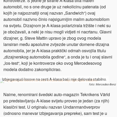
kontroverze. S jedne je strane A-klasa bila malen
automobil, no s one druge je uz nekolicinu patenata (od
kojih je najpoznatiji onaj nazvan „Sandwich“) ovaj
automobil nazivno činio najsigurnijim malim automobilom
na svijetu. Dizajnom je A-klasa polarizirala tržište i neki su
je obožavali, a neki je nisu mogli vidjeti ni nacrtanu. Glavni
dizajner, g. Steve Mattin upravo je zbog ovog modela
lansiran među apsolutne zvijezde unutar domene dizajna
automobila, jer je A-klasa praktički odmah osvojila titulu
„dizajnerskog automobila godine“, a onda je tu i onaj slavni
„los-test“, koji je kontroverze oko ovog Mercedesovog
modela dodatno zakomplicirao.
Izbjegavajući losove na cesti A-klasa baš i nije djelovala stabilno.
foto: Mercedes-Benz
Naime, renomirani švedski auto-magazin Teknikens Värld
po predstavljanju A-klase svijetu proveo je jedan (za njih)
klasični test. U originalu nazvan Undanmanöverprov
(odnosno manevar izbjegavanja prepreke), sam test je u