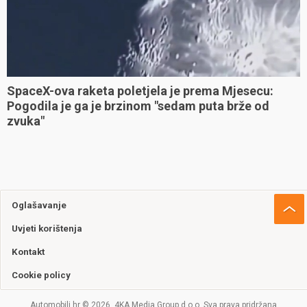
SpaceX-ova raketa poletjela je prema Mjesecu:
Pogodila je ga je brzinom "sedam puta brže od
zvuka"
Oglašavanje
Uvjeti korištenja
Kontakt
Cookie policy
Automobili.hr © 2026. 4KA Media Group d.o.o. Sva prava pridržana