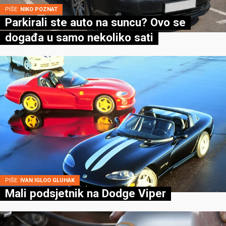
PIŠE:
NIKO POZNAT
Parkirali ste auto na suncu? Ovo se
događa u samo nekoliko sati
PIŠE:
IVAN IGLOO GLUHAK
Mali podsjetnik na Dodge Viper