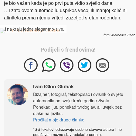
je bio važan kada je po prvi puta vidio svjetlo dana.
…i zato ovom automobilu usprkos većoj ili manjoj količini
afiniteta prema njemu vrijedi zaželjeti sretan rođendan.
…i na kraju jedne elegantno-sive.
foto: Mercedes-Benz
Podijeli s frendovima!
Ivan IGloo Gluhak
Dizajner, fotograf, tekstopisac i ovisnik o svijetu
automobila od svoje treće godine života.
Ponekad ljut, ponekad tvrdoglav, ali uvijek bez
dlake na jeziku.
Pročitaj moje druge članke
*Svi tekstovi odražavaju osobne stavove autora i ne
odražavaju nužno stav redakcije portala.