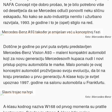
NAFA Concept nije dobro prošao, te je bilo potrebno više
od desetljeća da se Mercedes odluči ponoviti neku sličnu
eskapadu. No kako se auto-industrija nemilo i užurbano
razvijala, 1993. je godine i to je (opet) stiglo na red.
Mercedes-Benz A93 također je smiješan već u konceptnoj fazi.
foto: Mercedes-Benz
Dotične je godine po prvi puta svijetu predstavljen
Mercedes-Benz Vision A93 – maleni kompaktni automobil
koji za novu generaciju Mercedesovih kupaca nudi i novi
pristup pojmu automobila te marke. Malo pomalo je ovaj
konceptni automobil proživljavao svoju evoluciju, da bi na
kraju prerastao u prvu generaciju A-klase koju je svijet
upoznao 1997. godine na salonu automobila u Frankfurtu.
Slavni trojac na hrpi.
foto: Mercedes-Benz
A-klasu kodnog naziva W168 od prvog momenta su pratile