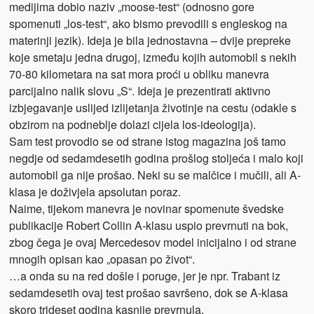
medijima dobio naziv „moose-test“ (odnosno gore
spomenuti „los-test“, ako bismo prevodili s engleskog na
materinji jezik). Ideja je bila jednostavna – dvije prepreke
koje smetaju jedna drugoj, između kojih automobil s nekih
70-80 kilometara na sat mora proći u obliku manevra
parcijalno nalik slovu „S“. Ideja je prezentirati aktivno
izbjegavanje uslijed izlijetanja životinje na cestu (odakle s
obzirom na podneblje dolazi cijela los-ideologija).
Sam test provodio se od strane istog magazina još tamo
negdje od sedamdesetih godina prošlog stoljeća i malo koji
automobil ga nije prošao. Neki su se malčice i mučili, ali A-
klasa je doživjela apsolutan poraz.
Naime, tijekom manevra je novinar spomenute švedske
publikacije Robert Collin A-klasu uspio prevrnuti na bok,
zbog čega je ovaj Mercedesov model inicijalno i od strane
mnogih opisan kao „opasan po život“.
…a onda su na red došle i poruge, jer je npr. Trabant iz
sedamdesetih ovaj test prošao savršeno, dok se A-klasa
skoro trideset godina kasnije prevrnula.