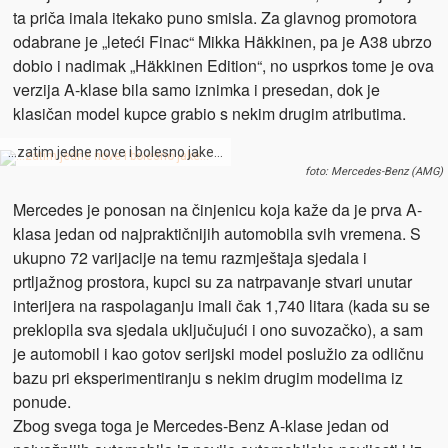
ta priča imala itekako puno smisla. Za glavnog promotora
odabrane je „leteći Finac“ Mikka Häkkinen, pa je A38 ubrzo
dobio i nadimak „Häkkinen Edition“, no usprkos tome je ova
verzija A-klase bila samo iznimka i presedan, dok je
klasičan model kupce grabio s nekim drugim atributima.
…zatim jedne nove i bolesno jake…
foto: Mercedes-Benz (AMG)
Mercedes je ponosan na činjenicu koja kaže da je prva A-
klasa jedan od najpraktičnijih automobila svih vremena. S
ukupno 72 varijacije na temu razmještaja sjedala i
prtljažnog prostora, kupci su za natrpavanje stvari unutar
interijera na raspolaganju imali čak 1,740 litara (kada su se
preklopila sva sjedala uključujući i ono suvozačko), a sam
je automobil i kao gotov serijski model poslužio za odličnu
bazu pri eksperimentiranju s nekim drugim modelima iz
ponude.
Zbog svega toga je Mercedes-Benz A-klase jedan od