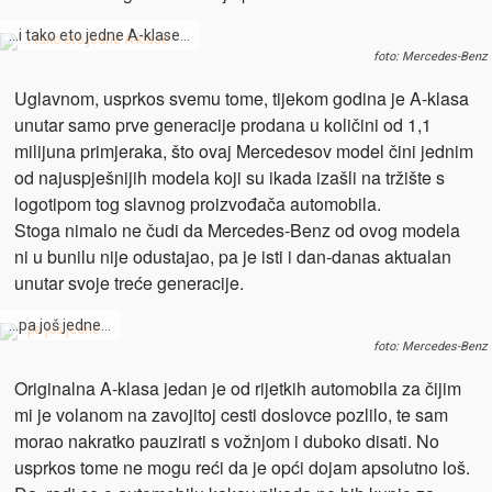
…i tako eto jedne A-klase…
foto: Mercedes-Benz
Uglavnom, usprkos svemu tome, tijekom godina je A-klasa
unutar samo prve generacije prodana u količini od 1,1
milijuna primjeraka, što ovaj Mercedesov model čini jednim
od najuspješnijih modela koji su ikada izašli na tržište s
logotipom tog slavnog proizvođača automobila.
Stoga nimalo ne čudi da Mercedes-Benz od ovog modela
ni u bunilu nije odustajao, pa je isti i dan-danas aktualan
unutar svoje treće generacije.
…pa još jedne…
foto: Mercedes-Benz
Originalna A-klasa jedan je od rijetkih automobila za čijim
mi je volanom na zavojitoj cesti doslovce pozlilo, te sam
morao nakratko pauzirati s vožnjom i duboko disati. No
usprkos tome ne mogu reći da je opći dojam apsolutno loš.