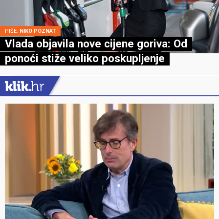
PIŠE:
NIKO POZNAT
Vlada objavila nove cijene goriva: Od
ponoći stiže veliko poskupljenje