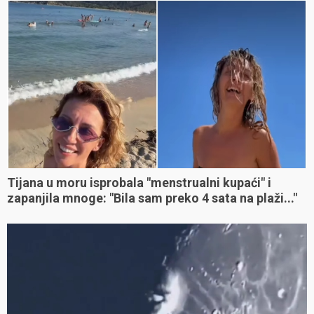
Tijana u moru isprobala "menstrualni kupaći" i
zapanjila mnoge: "Bila sam preko 4 sata na plaži..."