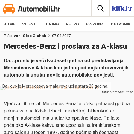
HOME
VIJESTI
TUNING
RETRO
EV-ZONA
OGLASNIK
Piše
Ivan IGloo Gluhak
07.04.2017
Mercedes-Benz i proslava za A-klasu
Da…prošlo je već dvadeset godina od predstavljanja
Mercedesove A-klase kao jednog od najkontroverznijih
automobila unutar novije automobilske povijesti.
Da…ovo je Mercedesova mala revolucija stara 20 godina.
foto: Mercedes-Benz
Vjerovali ili ne, ali Mercedes-Benz je preko petnaest godina
pokušavao na tržište izbaciti model koji bi konkurirao
manjim automobilima unutar kompaktne klase. Pa iako
priča oko A-klase kakvu smo upoznali na frankfurtskom
auto-salonu u jesen 1997. godine počinje tih šesnaest