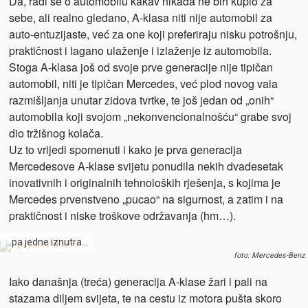
Da, radi se o automobilu kakav nikada ne bih kupio za
sebe, ali realno gledano, A-klasa niti nije automobil za
auto-entuzijaste, već za one koji preferiraju nisku potrošnju,
praktičnost i lagano ulaženje i izlaženje iz automobila.
Stoga A-klasa još od svoje prve generacije nije tipičan
automobil, niti je tipičan Mercedes, već plod novog vala
razmišljanja unutar zidova tvrtke, te još jedan od „onih“
automobila koji svojom „nekonvencionalnošću“ grabe svoj
dio tržišnog kolača.
Uz to vrijedi spomenuti i kako je prva generacija
Mercedesove A-klase svijetu ponudila nekih dvadesetak
inovativnih i originalnih tehnoloških rješenja, s kojima je
Mercedes prvenstveno „pucao“ na sigurnost, a zatim i na
praktičnost i niske troškove održavanja (hm…).
…pa jedne iznutra…
foto: Mercedes-Benz
Iako današnja (treća) generacija A-klase žari i pali na
stazama diljem svijeta, te na cestu iz motora pušta skoro