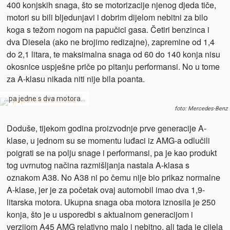
400 konjskih snaga, što se motorizacije njenog djeda tiče,
motori su bili bljedunjavi i dobrim dijelom nebitni za bilo
koga s težom nogom na papučici gasa. Četiri benzinca i
dva Diesela (ako ne brojimo redizajne), zapremine od 1,4
do 2,1 litara, te maksimalna snaga od 60 do 140 konja nisu
okosnice uspješne priče po pitanju performansi. No u tome
za A-klasu nikada niti nije bila poanta.
…pa jedne s dva motora…
foto: Mercedes-Benz
Doduše, tijekom godina proizvodnje prve generacije A-
klase, u jednom su se momentu luđaci iz AMG-a odlučili
poigrati se na polju snage i performansi, pa je kao produkt
tog uvrnutog načina razmišljanja nastala A-klasa s
oznakom A38. No A38 ni po čemu nije bio prikaz normalne
A-klase, jer je za početak ovaj automobil imao dva 1,9-
litarska motora. Ukupna snaga oba motora iznosila je 250
konja, što je u usporedbi s aktualnom generacijom i
verzijom A45 AMG relativno malo i nebitno, ali tada je cijela