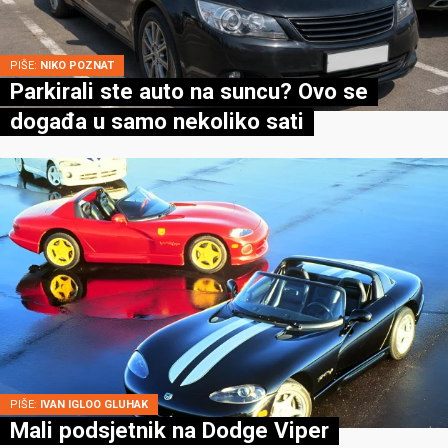
PIŠE:
NIKO POZNAT
Parkirali ste auto na suncu? Ovo se
događa u samo nekoliko sati
PIŠE:
IVAN IGLOO GLUHAK
Mali podsjetnik na Dodge Viper