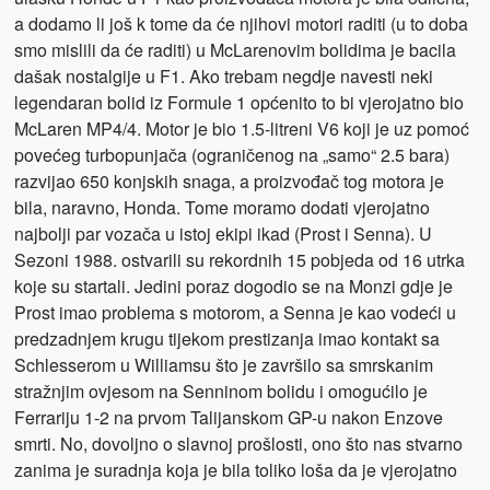
a dodamo li još k tome da će njihovi motori raditi (u to doba
smo mislili da će raditi) u McLarenovim bolidima je bacila
dašak nostalgije u F1. Ako trebam negdje navesti neki
legendaran bolid iz Formule 1 općenito to bi vjerojatno bio
McLaren MP4/4. Motor je bio 1.5-litreni V6 koji je uz pomoć
povećeg turbopunjača (ograničenog na „samo“ 2.5 bara)
razvijao 650 konjskih snaga, a proizvođač tog motora je
bila, naravno, Honda. Tome moramo dodati vjerojatno
najbolji par vozača u istoj ekipi ikad (Prost i Senna). U
Sezoni 1988. ostvarili su rekordnih 15 pobjeda od 16 utrka
koje su startali. Jedini poraz dogodio se na Monzi gdje je
Prost imao problema s motorom, a Senna je kao vodeći u
predzadnjem krugu tijekom prestizanja imao kontakt sa
Schlesserom u Williamsu što je završilo sa smrskanim
stražnjim ovjesom na Senninom bolidu i omogućilo je
Ferrariju 1-2 na prvom Talijanskom GP-u nakon Enzove
smrti. No, dovoljno o slavnoj prošlosti, ono što nas stvarno
zanima je suradnja koja je bila toliko loša da je vjerojatno