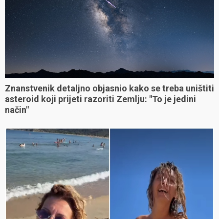
Znanstvenik detaljno objasnio kako se treba uništiti
asteroid koji prijeti razoriti Zemlju: "To je jedini
način"