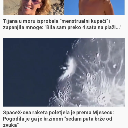
Tijana u moru isprobala "menstrualni kupaći" i
zapanjila mnoge: "Bila sam preko 4 sata na plaži..."
SpaceX-ova raketa poletjela je prema Mjesecu:
Pogodila je ga je brzinom "sedam puta brže od
zvuka"