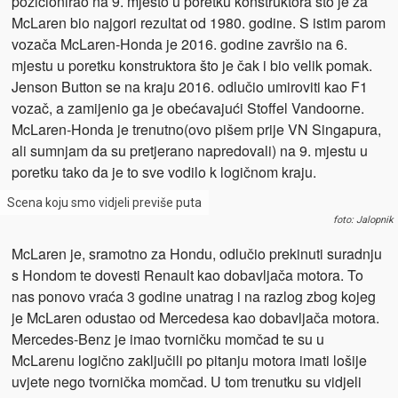
pozicionirao na 9. mjesto u poretku konstruktora što je za
McLaren bio najgori rezultat od 1980. godine. S istim parom
vozača McLaren-Honda je 2016. godine završio na 6.
mjestu u poretku konstruktora što je čak i bio velik pomak.
Jenson Button se na kraju 2016. odlučio umiroviti kao F1
vozač, a zamijenio ga je obećavajući Stoffel Vandoorne.
McLaren-Honda je trenutno(ovo pišem prije VN Singapura,
ali sumnjam da su pretjerano napredovali) na 9. mjestu u
poretku tako da je to sve vodilo k logičnom kraju.
Scena koju smo vidjeli previše puta
foto: Jalopnik
McLaren je, sramotno za Hondu, odlučio prekinuti suradnju
s Hondom te dovesti Renault kao dobavljača motora. To
nas ponovo vraća 3 godine unatrag i na razlog zbog kojeg
je McLaren odustao od Mercedesa kao dobavljača motora.
Mercedes-Benz je imao tvorničku momčad te su u
McLarenu logično zaključili po pitanju motora imati lošije
uvjete nego tvornička momčad. U tom trenutku su vidjeli