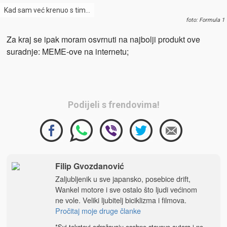
Kad sam već krenuo s tim…
foto: Formula 1
Za kraj se ipak moram osvrnuti na najbolji produkt ove
suradnje: MEME-ove na internetu;
Podijeli s frendovima!
Filip Gvozdanović
Zaljubljenik u sve japansko, posebice drift,
Wankel motore i sve ostalo što ljudi većinom
ne vole. Veliki ljubitelj biciklizma i filmova.
Pročitaj moje druge članke
*Svi tekstovi odražavaju osobne stavove autora i ne