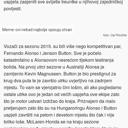
uspjela zasjeniti sve svijetle treuntke u njihovoj zajedničkoj
povijesti.
Meme-ovi nekad najbolje opisuju stvari
foto: CarThrottle
Vozači za sezonu 2015. su bili više nego kompetitivan par,
Fernando Alonso i Jenson Button. Sve je počelo
katastrofalno s Alonsovom nesrećom tijekom testiranja
bolida. Na prvoj utrci sezone u Australiji Alonsa je
zamijenio Kevin Magnussen. Button je bio prestignut za
krug dva puta te je završio utrku uvjerljivo na zadnjem
mjestu. To vam se vjerojatno čini lošim, ali ako pogledamo
ostale utrke ovo je jedan od većih uspjeha ove ekipe zato
što je motor ustvari izdržao do kraja. Priznajem da malo
pretjerujem zato što su na Hungaroringu Alonso i Button
uspjeli završiti na petom i devetom mjestu što čak i nije
toliko loše. McLaren-Honda se na kraju sezone