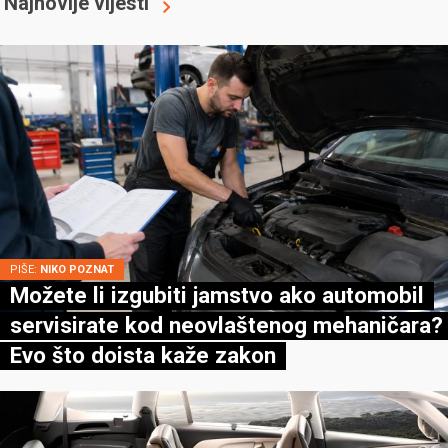
Najnovije vijesti
PIŠE:
NIKO POZNAT
Možete li izgubiti jamstvo ako automobil
servisirate kod neovlaštenog mehaničara?
Evo što doista kaže zakon