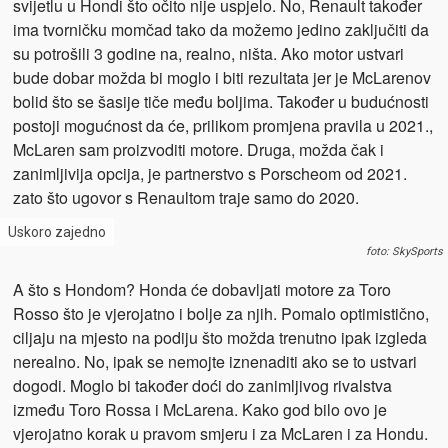
svijetlu u Hondi što očito nije uspjelo. No, Renault također
ima tvorničku momčad tako da možemo jedino zaključiti da
su potrošili 3 godine na, realno, ništa. Ako motor ustvari
bude dobar možda bi moglo i biti rezultata jer je McLarenov
bolid što se šasije tiče među boljima. Također u budućnosti
postoji mogućnost da će, prilikom promjena pravila u 2021.,
McLaren sam proizvoditi motore. Druga, možda čak i
zanimljivija opcija, je partnerstvo s Porscheom od 2021.
zato što ugovor s Renaultom traje samo do 2020.
Uskoro zajedno
foto: SkySports
A što s Hondom? Honda će dobavljati motore za Toro
Rosso što je vjerojatno i bolje za njih. Pomalo optimistično,
ciljaju na mjesto na podiju što možda trenutno ipak izgleda
nerealno. No, ipak se nemojte iznenaditi ako se to ustvari
dogodi. Moglo bi također doći do zanimljivog rivalstva
između Toro Rossa i McLarena. Kako god bilo ovo je
vjerojatno korak u pravom smjeru i za McLaren i za Hondu.