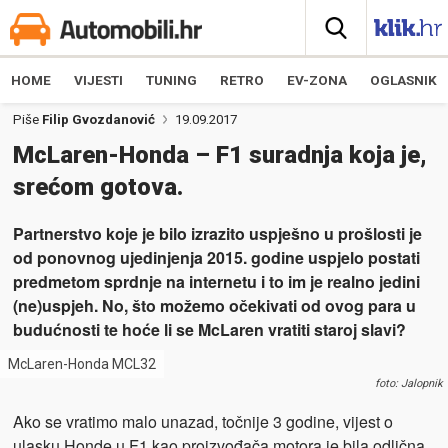
HOME
VIJESTI
TUNING
RETRO
EV-ZONA
OGLASNIK
Piše
Filip Gvozdanović
19.09.2017
McLaren-Honda – F1 suradnja koja je,
srećom gotova.
Partnerstvo koje je bilo izrazito uspješno u prošlosti je
od ponovnog ujedinjenja 2015. godine uspjelo postati
predmetom sprdnje na internetu i to im je realno jedini
(ne)uspjeh. No, što možemo očekivati od ovog para u
budućnosti te hoće li se McLaren vratiti staroj slavi?
McLaren-Honda MCL32
foto: Jalopnik
Ako se vratimo malo unazad, točnije 3 godine, vijest o
ulasku Honde u F1 kao proizvođača motora je bila odlična,