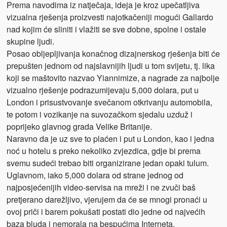
Prema navodima iz natječaja, ideja je kroz upečatljiva
vizualna rješenja proizvesti najotkačeniji mogući Gallardo
nad kojim će sliniti i vlažiti se sve dobne, spolne i ostale
skupine ljudi.
Posao obljepljivanja konačnog dizajnerskog rješenja biti će
prepušten jednom od najslavnijih ljudi u tom svijetu, tj. lika
koji se maštovito nazvao Yiannimize, a nagrade za najbolje
vizualno rješenje podrazumijevaju 5,000 dolara, put u
London i prisustvovanje svečanom otkrivanju automobila,
te potom i vozikanje na suvozačkom sjedalu uzduž i
poprijeko glavnog grada Velike Britanije.
Naravno da je uz sve to plaćen i put u London, kao i jedna
noć u hotelu s preko nekoliko zvjezdica, gdje bi prema
svemu sudeći trebao biti organizirane jedan opaki tulum.
Uglavnom, iako 5,000 dolara od strane jednog od
najposjećenijih video-servisa na mreži i ne zvuči baš
pretjerano darežljivo, vjerujem da će se mnogi pronaći u
ovoj priči i barem pokušati postati dio jedne od najvećih
baza bluda i nemorala na bespućima Interneta.