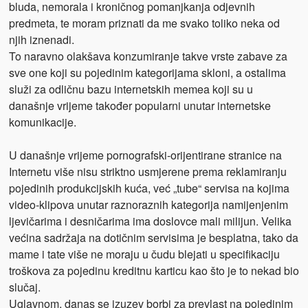
bluda, nemorala i kroničnog pomanjkanja odjevnih
predmeta, te moram priznati da me svako toliko neka od
njih iznenadi.
To naravno olakšava konzumiranje takve vrste zabave za
sve one koji su pojedinim kategorijama skloni, a ostalima
služi za odličnu bazu internetskih memea koji su u
današnje vrijeme također popularni unutar internetske
komunikacije.
U današnje vrijeme pornografski-orijentirane stranice na
Internetu više nisu striktno usmjerene prema reklamiranju
pojedinih produkcijskih kuća, već „tube“ servisa na kojima
video-klipova unutar raznoraznih kategorija namijenjenim
ljevičarima i desničarima ima doslovce mali milijun. Velika
većina sadržaja na dotičnim servisima je besplatna, tako da
mame i tate više ne moraju u čudu blejati u specifikaciju
troškova za pojedinu kreditnu karticu kao što je to nekad bio
slučaj.
Uglavnom, danas se izuzev borbi za prevlast na pojedinim