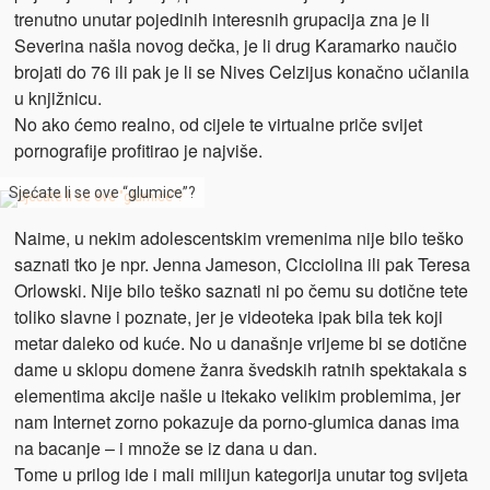
trenutno unutar pojedinih interesnih grupacija zna je li
Severina našla novog dečka, je li drug Karamarko naučio
brojati do 76 ili pak je li se Nives Celzijus konačno učlanila
u knjižnicu.
No ako ćemo realno, od cijele te virtualne priče svijet
pornografije profitirao je najviše.
Sjećate li se ove “glumice”?
Naime, u nekim adolescentskim vremenima nije bilo teško
saznati tko je npr. Jenna Jameson, Cicciolina ili pak Teresa
Orlowski. Nije bilo teško saznati ni po čemu su dotične tete
toliko slavne i poznate, jer je videoteka ipak bila tek koji
metar daleko od kuće. No u današnje vrijeme bi se dotične
dame u sklopu domene žanra švedskih ratnih spektakala s
elementima akcije našle u itekako velikim problemima, jer
nam Internet zorno pokazuje da porno-glumica danas ima
na bacanje – i množe se iz dana u dan.
Tome u prilog ide i mali milijun kategorija unutar tog svijeta