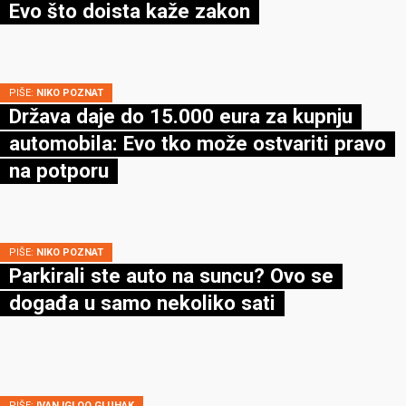
Evo što doista kaže zakon
PIŠE:
NIKO POZNAT
Država daje do 15.000 eura za kupnju
automobila: Evo tko može ostvariti pravo
na potporu
PIŠE:
NIKO POZNAT
Parkirali ste auto na suncu? Ovo se
događa u samo nekoliko sati
PIŠE:
IVAN IGLOO GLUHAK