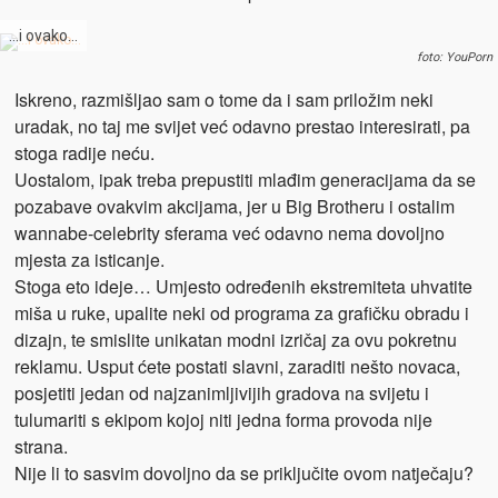
…i ovako…
foto: YouPorn
Iskreno, razmišljao sam o tome da i sam priložim neki
uradak, no taj me svijet već odavno prestao interesirati, pa
stoga radije neću.
Uostalom, ipak treba prepustiti mlađim generacijama da se
pozabave ovakvim akcijama, jer u Big Brotheru i ostalim
wannabe-celebrity sferama već odavno nema dovoljno
mjesta za isticanje.
Stoga eto ideje… Umjesto određenih ekstremiteta uhvatite
miša u ruke, upalite neki od programa za grafičku obradu i
dizajn, te smislite unikatan modni izričaj za ovu pokretnu
reklamu. Usput ćete postati slavni, zaraditi nešto novaca,
posjetiti jedan od najzanimljivijih gradova na svijetu i
tulumariti s ekipom kojoj niti jedna forma provoda nije
strana.
Nije li to sasvim dovoljno da se priključite ovom natječaju?