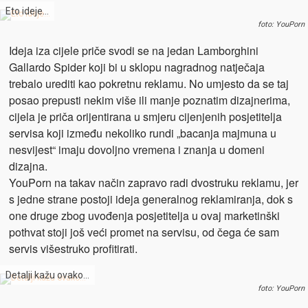
Eto ideje…
foto: YouPorn
Ideja iza cijele priče svodi se na jedan Lamborghini
Gallardo Spider koji bi u sklopu nagradnog natječaja
trebalo urediti kao pokretnu reklamu. No umjesto da se taj
posao prepusti nekim više ili manje poznatim dizajnerima,
cijela je priča orijentirana u smjeru cijenjenih posjetitelja
servisa koji između nekoliko rundi „bacanja majmuna u
nesvijest“ imaju dovoljno vremena i znanja u domeni
dizajna.
YouPorn na takav način zapravo radi dvostruku reklamu, jer
s jedne strane postoji ideja generalnog reklamiranja, dok s
one druge zbog uvođenja posjetitelja u ovaj marketinški
pothvat stoji još veći promet na servisu, od čega će sam
servis višestruko profitirati.
Detalji kažu ovako…
foto: YouPorn