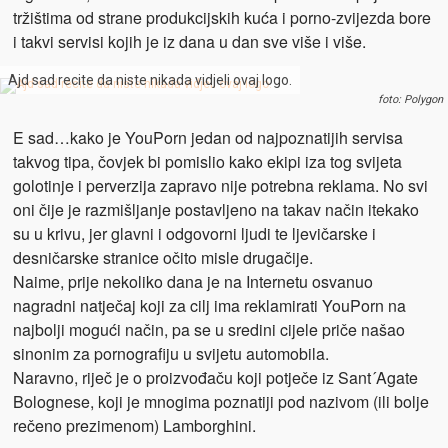
tržištima od strane produkcijskih kuća i porno-zvijezda bore
i takvi servisi kojih je iz dana u dan sve više i više.
Ajd sad recite da niste nikada vidjeli ovaj logo.
foto: Polygon
E sad…kako je YouPorn jedan od najpoznatijih servisa
takvog tipa, čovjek bi pomislio kako ekipi iza tog svijeta
golotinje i perverzija zapravo nije potrebna reklama. No svi
oni čije je razmišljanje postavljeno na takav način itekako
su u krivu, jer glavni i odgovorni ljudi te ljevičarske i
desničarske stranice očito misle drugačije.
Naime, prije nekoliko dana je na Internetu osvanuo
nagradni natječaj koji za cilj ima reklamirati YouPorn na
najbolji mogući način, pa se u sredini cijele priče našao
sinonim za pornografiju u svijetu automobila.
Naravno, riječ je o proizvođaču koji potječe iz Sant´Agate
Bolognese, koji je mnogima poznatiji pod nazivom (ili bolje
rečeno prezimenom) Lamborghini.