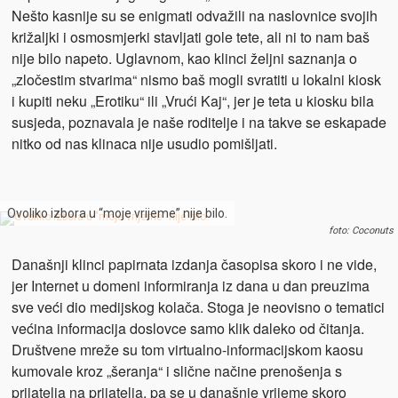
Nešto kasnije su se enigmati odvažili na naslovnice svojih
križaljki i osmosmjerki stavljati gole tete, ali ni to nam baš
nije bilo napeto. Uglavnom, kao klinci željni saznanja o
„zločestim stvarima“ nismo baš mogli svratiti u lokalni kiosk
i kupiti neku „Erotiku“ ili „Vrući Kaj“, jer je teta u kiosku bila
susjeda, poznavala je naše roditelje i na takve se eskapade
nitko od nas klinaca nije usudio pomišljati.
Ovoliko izbora u “moje vrijeme” nije bilo.
foto: Coconuts
Današnji klinci papirnata izdanja časopisa skoro i ne vide,
jer Internet u domeni informiranja iz dana u dan preuzima
sve veći dio medijskog kolača. Stoga je neovisno o tematici
većina informacija doslovce samo klik daleko od čitanja.
Društvene mreže su tom virtualno-informacijskom kaosu
kumovale kroz „šeranja“ i slične načine prenošenja s
prijatelja na prijatelja, pa se u današnje vrijeme skoro