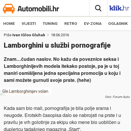
HOME
VIJESTI
TUNING
RETRO
EV-ZONA
OGLASNIK
Piše
Ivan IGloo Gluhak
18.06.2016
Lamborghini u službi pornografije
Znam…čudan naslov. No kažu da poveznice seksa i
Lamborghinijevih modela itekako postoje, pa je u toj
maniri osmišljena jedna specijalna promocija u koju i
sami možete gurnuti svoje prste. (hehe)
Gle Lamborghinijev volan.
foto: Forum-Auto
Kada sam bio mali, pornografija je bila polje srama i
neugode. Erotskih časopisa dalo se nabrojati na prste i u
pravilu je vrh golotinje za ekipu oko mene bio uobličen u
duplericu tadašnjeg magazina „Start“.