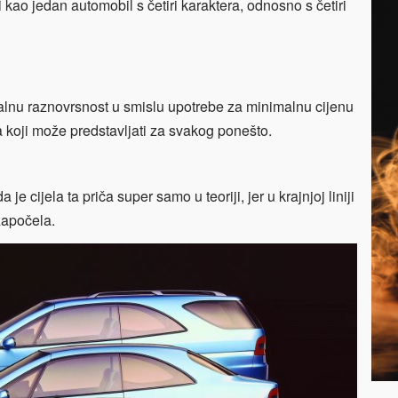
ao jedan automobil s četiri karaktera, odnosno s četiri
alnu raznovrsnost u smislu upotrebe za minimalnu cijenu
a koji može predstavljati za svakog ponešto.
e cijela ta priča super samo u teoriji, jer u krajnjoj liniji
započela.