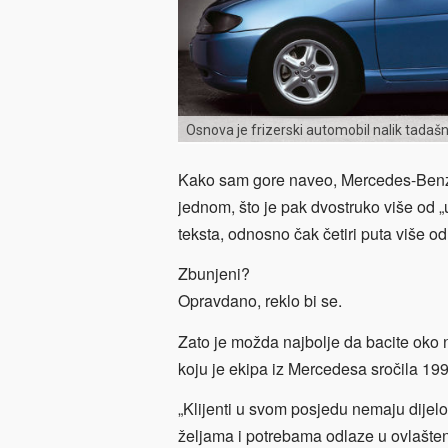
Osnova je frizerski automobil nalik tadašnj
Kako sam gore naveo, Mercedes-Benz V
jednom, što je pak dvostruko više od 
teksta, odnosno čak četiri puta više 
Zbunjeni?
Opravdano, reklo bi se.
Zato je možda najbolje da bacite oko
koju je ekipa iz Mercedesa sročila 199
„Klijenti u svom posjedu nemaju dijelo
željama i potrebama odlaze u ovlašteni