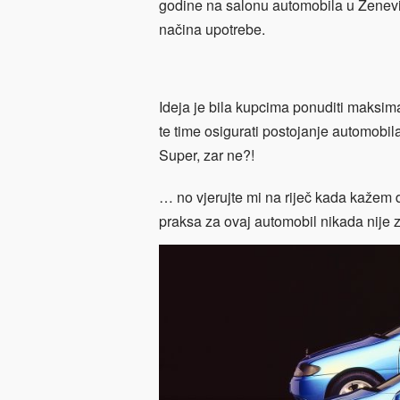
godine na salonu automobila u Ženevi k
načina upotrebe.
Ideja je bila kupcima ponuditi maksim
te time osigurati postojanje automobil
Super, zar ne?!
… no vjerujte mi na riječ kada kažem da j
praksa za ovaj automobil nikada nije 