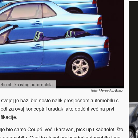
tiri oblika istog automobila.
foto: Mercedes-Benz
vojoj je bazi bio nešto nalik prosječnom automobilu s
edi za ovaj konceptni uradak iako dotični već na prvi
ikacije.
 bio samo Coupé, već i karavan, pick-up i kabriolet, što
g automobila. Ovaj je slavni proizvođač automobila time