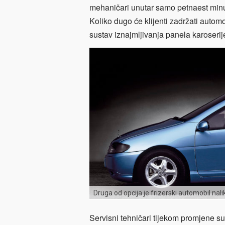
mehaničari unutar samo petnaest minut
Koliko dugo će klijenti zadržati automob
sustav iznajmljivanja panela karoseri
Druga od opcija je frizerski automobil nali
Servisni tehničari tijekom promjene su