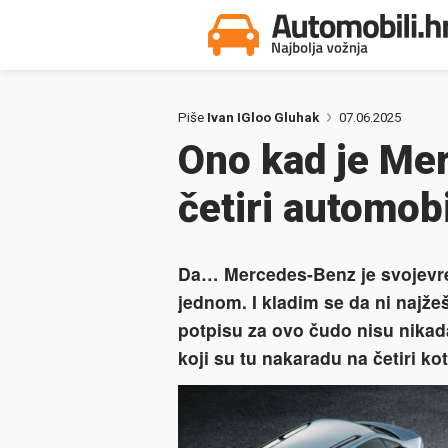
Piše
Ivan IGloo Gluhak
07.06.2025
Ono kad je Me
četiri automob
Da… Mercedes-Benz je svojevre
jednom. I kladim se da ni najž
potpisu za ovo čudo nisu nikada 
koji su tu nakaradu na četiri ko