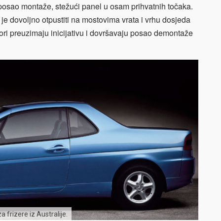
u posao montaže, stežući panel u osam prihvatnih točaka.
 je dovoljno otpustiti na mostovima vrata i vrhu dosjeda
ori preuzimaju inicijativu i dovršavaju posao demontaže
a frizere iz Australije.