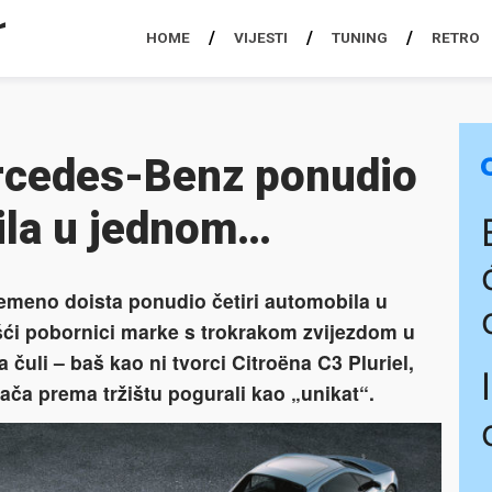
HOME
VIJESTI
TUNING
RETRO
rcedes-Benz ponudio
ila u jednom…
meno doista ponudio četiri automobila u
ešći pobornici marke s trokrakom zvijezdom u
čuli – baš kao ni tvorci Citroëna C3 Pluriel,
tača prema tržištu pogurali kao „unikat“.