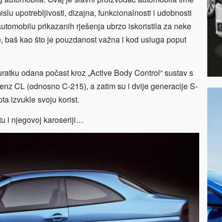
slu upotrebljivosti, dizajna, funkcionalnosti i udobnosti
tomobilu prikazanih rješenja ubrzo iskoristila za neke
 baš kao što je pouzdanost važna i kod usluga poput
atku odana počast kroz „Active Body Control“ sustav s
Benz CL (odnosno C-215), a zatim su i dvije generacije S-
ta izvukle svoju korist.
u i njegovoj karoseriji…