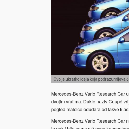
Ovo je ukratko ideja koja podrazumijeva če
Mercedes-Benz Vario Research Car u s
dvojim vratima. Dakle naziv Coupé vrij
pogled malčice odudara od takve klasif
Mercedes-Benz Vario Research Car nije
je pak i bila sama srž ovog konceptno