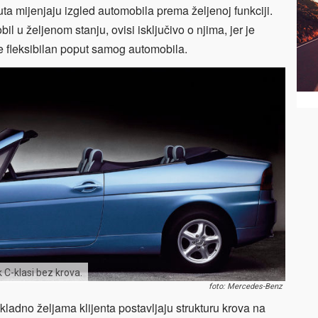
a mijenjaju izgled automobila prema željenoj funkciji.
il u željenom stanju, ovisi isključivo o njima, jer je
je fleksibilan poput samog automobila.
k C-klasi bez krova.
foto: Mercedes-Benz
kladno željama klijenta postavljaju strukturu krova na