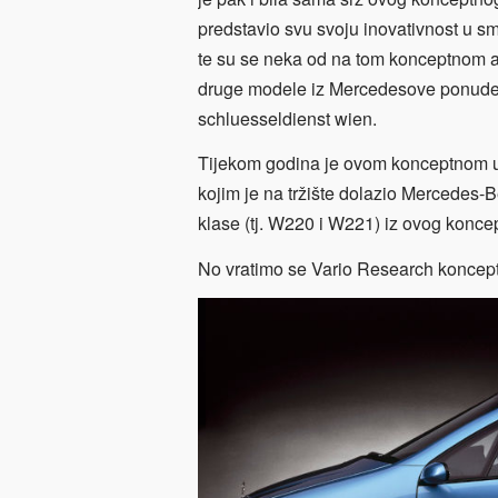
predstavio svu svoju inovativnost u smi
te su se neka od na tom konceptnom au
druge modele iz Mercedesove ponude,
schluesseldienst wien
.
Tijekom godina je ovom konceptnom ur
kojim je na tržište dolazio Mercedes-
klase (tj. W220 i W221) iz ovog koncep
No vratimo se Vario Research koncept