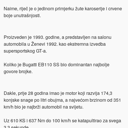
Naime, riječ je o jedinom primjerku žute karoserije i crvene
boje unutrašnjosti.
Proizveden je 1993. godine, a predstavljen na salonu
automobila u Ženevi 1992. kao ekstremna izvedba
supersportskog GT-a.
Koliko je Bugatti EB110 SS bio dominantan najbolje
govore brojke.
Dakle, prije 28 godina imao je motor koji razvija 174,3
konjske snage po litri obujma, a najvećom brzinom od 351
km/h bio je najbrži automobil na svijetu.
Uz 610 KS i 637 Nm do 100 km/h se katapultirao za svega
3,3 sekunde.