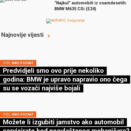
“Najkul” automobili iz osamdesetih:
BMW M635 CSi (E24)
Najnovije vijesti
PIŠE:
NIKO POZNAT
Predvidjeli smo ovo prije nekoliko
godina: BMW je upravo napravio ono čega
su se vozači najviše bojali
PIŠE:
NIKO POZNAT
Možete li izgubiti jamstvo ako automobil
servisirate kod neovlaštenog mehaničara?