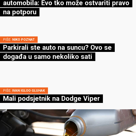
automobila: Evo tko može ostvariti pravo
na potporu
PIŠE:
NIKO POZNAT
Parkirali ste auto na suncu? Ovo se
događa u samo nekoliko sati
PIŠE:
IVAN IGLOO GLUHAK
Mali podsjetnik na Dodge Viper