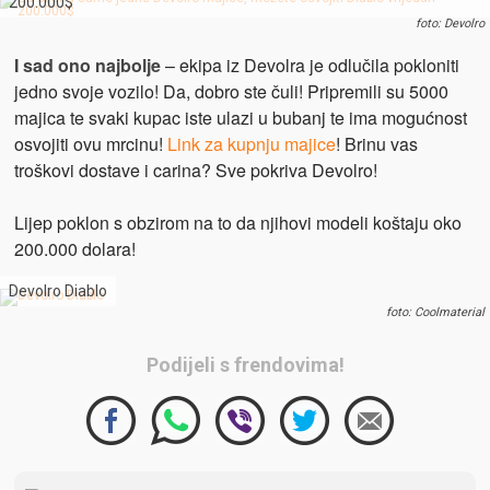
200.000$
foto: Devolro
I sad ono najbolje
– ekipa iz Devolra je odlučila pokloniti
jedno svoje vozilo! Da, dobro ste čuli! Pripremili su 5000
majica te svaki kupac iste ulazi u bubanj te ima mogućnost
osvojiti ovu mrcinu!
Link za kupnju majice
! Brinu vas
troškovi dostave i carina? Sve pokriva Devolro!
Lijep poklon s obzirom na to da njihovi modeli koštaju oko
200.000 dolara!
Devolro Diablo
foto: Coolmaterial
Podijeli s frendovima!