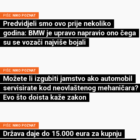
PIŠE:
NIKO POZNAT
Predvidjeli smo ovo prije nekoliko
godina: BMW je upravo napravio ono čega
su se vozači najviše bojali
PIŠE:
NIKO POZNAT
Možete li izgubiti jamstvo ako automobil
servisirate kod neovlaštenog mehaničara?
Evo što doista kaže zakon
PIŠE:
NIKO POZNAT
Država daje do 15.000 eura za kupnju