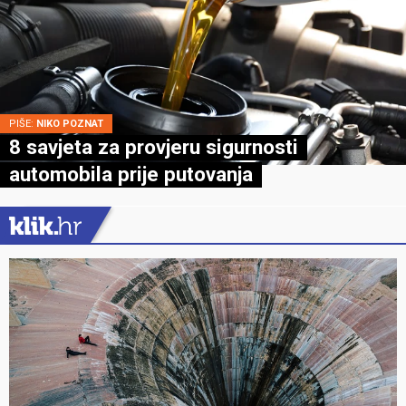
PIŠE:
NIKO POZNAT
8 savjeta za provjeru sigurnosti
automobila prije putovanja