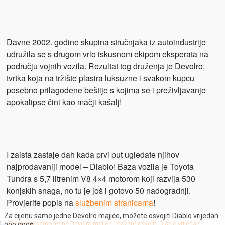
Davne 2002. godine skupina stručnjaka iz autoindustrije
udružila se s drugom vrlo iskusnom ekipom eksperata na
području vojnih vozila. Rezultat tog druženja je Devolro,
tvrtka koja na tržište plasira luksuzne i svakom kupcu
posebno prilagođene beštije s kojima se i preživljavanje
apokalipse čini kao mačji kašalj!
I zaista zastaje dah kada prvi put ugledate njihov
najprodavaniji
model – Diablo! Baza vozila je Toyota
Tundra s 5,7 litrenim V8 4×4 motorom koji razvija 530
konjskih snaga, no tu je još i gotovo 50 nadogradnji.
Provjerite popis na
službenim stranicama
!
Za cijenu samo jedne Devolro majice, možete osvojiti Diablo vrijedan