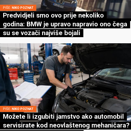
PIŠE:
NIKO POZNAT
Predvidjeli smo ovo prije nekoliko
godina: BMW je upravo napravio ono čega
su se vozači najviše bojali
PIŠE:
NIKO POZNAT
Možete li izgubiti jamstvo ako automobil
servisirate kod neovlaštenog mehaničara?