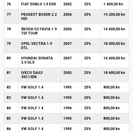
76
FIAT DOBLO 1,9 DSX
2002.
25%
1.600,00 kn
77
PEUGEOT BOXER 2.2
2006.
25%
19.200,00 kn
HDI
78
ŠKODA OCTAVIA 1.9
2006.
25%
14.600,00 kn
TDI TOUR
79
OPEL VECTRA 1.9
2007.
25%
18.000,00 kn
DTL
80
HYUNDAI SONATA
2007.
25%
14.600,00 kn
2.0 GLS
81
IVECO DAILY
2005.
25%
18.600,00 kn
35C13DK
82
VW GOLF 1.4
1995.
25%
800,00 kn
83
VW GOLF 1.4
1995.
25%
800,00 kn
84
VW GOLF 1.4
1996.
25%
800,00 kn
85
VW GOLF 1.4
1995.
25%
800,00 kn
86
VW GOLF 1.4
1995.
25%
800,00 kn