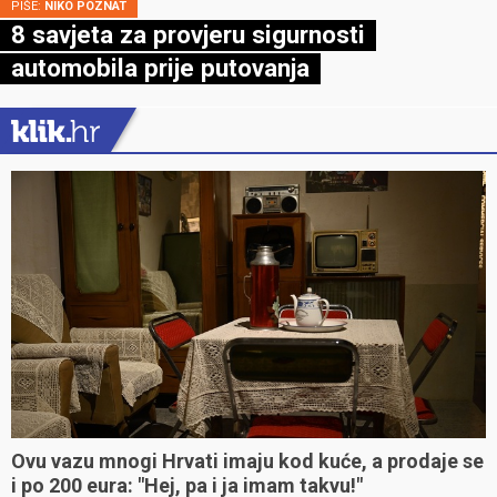
PIŠE:
NIKO POZNAT
8 savjeta za provjeru sigurnosti
automobila prije putovanja
Ovu vazu mnogi Hrvati imaju kod kuće, a prodaje se
i po 200 eura: "Hej, pa i ja imam takvu!"