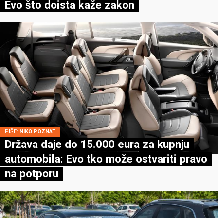
Evo što doista kaže zakon
PIŠE:
NIKO POZNAT
Država daje do 15.000 eura za kupnju
automobila: Evo tko može ostvariti pravo
na potporu