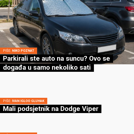
PIŠE:
NIKO POZNAT
Parkirali ste auto na suncu? Ovo se
događa u samo nekoliko sati
PIŠE:
IVAN IGLOO GLUHAK
Mali podsjetnik na Dodge Viper