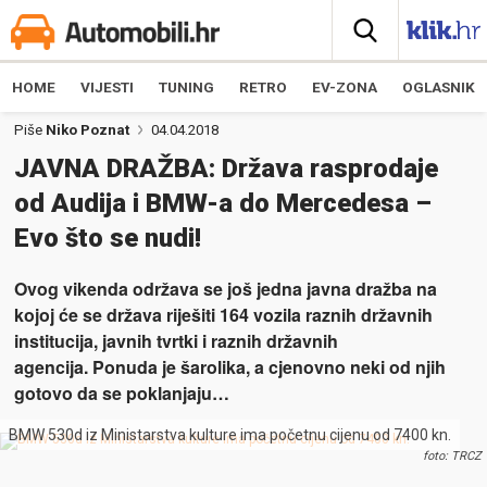
HOME
VIJESTI
TUNING
RETRO
EV-ZONA
OGLASNIK
Piše
Niko Poznat
04.04.2018
JAVNA DRAŽBA: Država rasprodaje
od Audija i BMW-a do Mercedesa –
Evo što se nudi!
Ovog vikenda održava se još jedna javna dražba na
kojoj će se država riješiti 164 vozila raznih državnih
institucija, javnih tvrtki i raznih državnih
agencija. Ponuda je šarolika, a cjenovno neki od njih
gotovo da se poklanjaju…
BMW 530d iz Ministarstva kulture ima početnu cijenu od 7400 kn.
foto: TRCZ