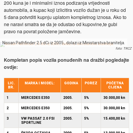
200 kuna je i minimalni iznos podizanja vrijednosti
automobila, a kupac koji izlicitira vozilo dužan je u roku od
5 dana potvrditi kupnju uplatom kompletnog iznosa. Ako to
ne naravi smatra se da je odustao od kupovine,te gubi
pravo na povrat položene jamčevine.
Nissan Pathfinder 2.5 dCi iz 2005., dolazi iz Ministarstva branitelja.
foto: TRCZ
Kompletan popis vozila ponuđenih na dražbi pogledajte
ovdje:
LIC.
MARKA I MODEL:
GODINA
POREZ
POČETNA
BR.
CIJENA
1
MERCEDES E350
2005.
5%
30.000,00 kn
2
MERCEDES E350
2005.
5%
30.000,00 kn
3
VW PASSAT 2.0 FSI
2005.
5%
15.400,00 kn
SPORTLINE