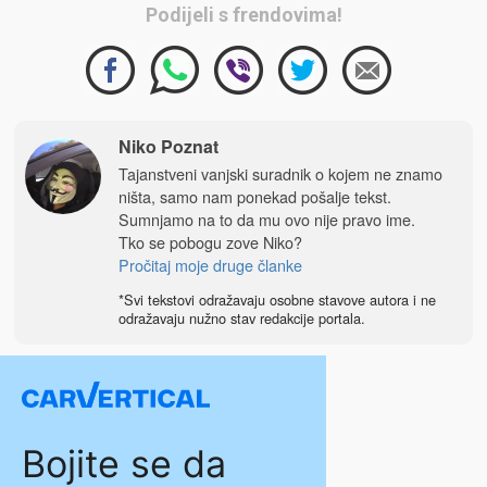
Podijeli s frendovima!
Niko Poznat
Tajanstveni vanjski suradnik o kojem ne znamo
ništa, samo nam ponekad pošalje tekst.
Sumnjamo na to da mu ovo nije pravo ime.
Tko se pobogu zove Niko?
Pročitaj moje druge članke
*Svi tekstovi odražavaju osobne stavove autora i ne
odražavaju nužno stav redakcije portala.