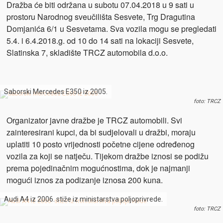
Dražba će biti održana u subotu 07.04.2018 u 9 sati u
prostoru Narodnog sveučilišta Sesvete, Trg Dragutina
Domjanića 6/1 u Sesvetama. Sva vozila mogu se pregledati
5.4. i 6.4.2018.g. od 10 do 14 sati na lokaciji Sesvete,
Slatinska 7, skladište TRCZ automobila d.o.o.
Saborski Mercedes E350 iz 2005.
foto: TRCZ
Organizator javne dražbe je TRCZ automobili. Svi
zainteresirani kupci, da bi sudjelovali u dražbi, moraju
uplatiti 10 posto vrijednosti početne cijene određenog
vozila za koji se natječu. Tijekom dražbe iznosi se podižu
prema pojedinačnim mogućnostima, dok je najmanji
mogući iznos za podizanje iznosa 200 kuna.
Audi A4 iz 2006. stiže iz ministarstva poljoprivrede.
foto: TRCZ