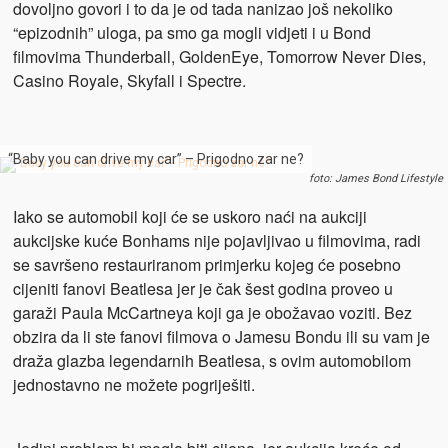
dovoljno govori i to da je od tada nanizao još nekoliko
“epizodnih” uloga, pa smo ga mogli vidjeti i u Bond
filmovima Thunderball, GoldenEye, Tomorrow Never Dies,
Casino Royale, Skyfall i Spectre.
“Baby you can drive my car” – Prigodno zar ne?
foto: James Bond Lifestyle
Iako se automobil koji će se uskoro naći na aukciji
aukcijske kuće Bonhams nije pojavljivao u filmovima, radi
se savršeno restauriranom primjerku kojeg će posebno
cijeniti fanovi Beatlesa jer je čak šest godina proveo u
garaži Paula McCartneya koji ga je obožavao voziti. Bez
obzira da li ste fanovi filmova o Jamesu Bondu ili su vam je
draža glazba legendarnih Beatlesa, s ovim automobilom
jednostavno ne možete pogriješiti.