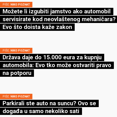
PIŠE:
NIKO POZNAT
Možete li izgubiti jamstvo ako automobil
servisirate kod neovlaštenog mehaničara?
Evo što doista kaže zakon
PIŠE:
NIKO POZNAT
Država daje do 15.000 eura za kupnju
automobila: Evo tko može ostvariti pravo
na potporu
PIŠE:
NIKO POZNAT
Parkirali ste auto na suncu? Ovo se
događa u samo nekoliko sati