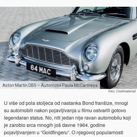
Aston Martin DB5 – Automobil Paula McCartneya
foto: Coolmaterial
U više od pola stoljeća od nastanka Bond franšize, mnogi
su automobili nakon pojavljivanja u filmu ostvarili gotovo
legendaran status. No, niti jedan nije ravan automobilu koji
je zarobio srca mnogih još davne 1964. godine
pojavljivanjem u “Goldfingeru”. O njegovoj popularnosti