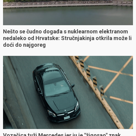
Nešto se čudno događa s nuklearnom elektranom
nedaleko od Hrvatske: Stručnjakinja otkrila može li
doći do najgoreg
Vozačica tuži Mercedes jer ju je "žigosao" znak