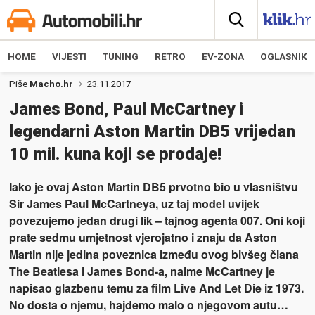
HOME
VIJESTI
TUNING
RETRO
EV-ZONA
OGLASNIK
Piše
Macho.hr
23.11.2017
James Bond, Paul McCartney i
legendarni Aston Martin DB5 vrijedan
10 mil. kuna koji se prodaje!
Iako je ovaj Aston Martin DB5 prvotno bio u vlasništvu
Sir James Paul McCartneya, uz taj model uvijek
povezujemo jedan drugi lik – tajnog agenta 007. Oni koji
prate sedmu umjetnost vjerojatno i znaju da Aston
Martin nije jedina poveznica između ovog bivšeg člana
The Beatlesa i James Bond-a, naime McCartney je
napisao glazbenu temu za film Live And Let Die iz 1973.
No dosta o njemu, hajdemo malo o njegovom autu…