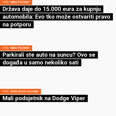
PIŠE:
NIKO POZNAT
Država daje do 15.000 eura za kupnju
automobila: Evo tko može ostvariti pravo
na potporu
PIŠE:
NIKO POZNAT
Parkirali ste auto na suncu? Ovo se
događa u samo nekoliko sati
PIŠE:
IVAN IGLOO GLUHAK
Mali podsjetnik na Dodge Viper