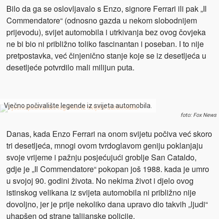
Bilo da ga se oslovljavalo s Enzo, signore Ferrari ili pak „Il
Commendatore“ (odnosno gazda u nekom slobodnijem
prijevodu), svijet automobila i utrkivanja bez ovog čovjeka
ne bi bio ni približno toliko fascinantan i poseban. I to nije
pretpostavka, već činjenično stanje koje se iz desetljeća u
desetljeće potvrdilo mali milijun puta.
Vječno počivalište legende iz svijeta automobila.
foto: Fox News
Danas, kada Enzo Ferrari na onom svijetu počiva već skoro
tri desetljeća, mnogi ovom tvrdoglavom geniju poklanjaju
svoje vrijeme i pažnju posjećujući groblje San Cataldo,
gdje je „Il Commendatore“ pokopan još 1988. kada je umro
u svojoj 90. godini života. No nekima život i djelo ovog
istinskog velikana iz svijeta automobila ni približno nije
dovoljno, jer je prije nekoliko dana upravo dio takvih „ljudi“
uhapšen od strane talijanske policije.