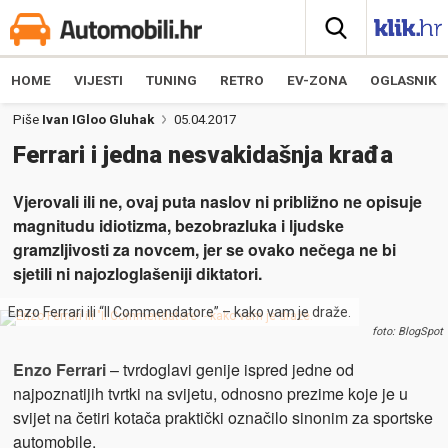
HOME
VIJESTI
TUNING
RETRO
EV-ZONA
OGLASNIK
Piše
Ivan IGloo Gluhak
05.04.2017
Ferrari i jedna nesvakidašnja krađa
Vjerovali ili ne, ovaj puta naslov ni približno ne opisuje
magnitudu idiotizma, bezobrazluka i ljudske
gramzljivosti za novcem, jer se ovako nečega ne bi
sjetili ni najozloglašeniji diktatori.
Enzo Ferrari ili “Il Commendatore” – kako vam je draže.
foto: BlogSpot
Enzo Ferrari
– tvrdoglavi genije ispred jedne od
najpoznatijih tvrtki na svijetu, odnosno prezime koje je u
svijet na četiri kotača praktički označilo sinonim za sportske
automobile.