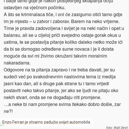
i dalje tamo gdje je nakon posljednjeg sklapanja očiju
ostavljen na vječnom počinku.
A što se kriminalaca tiče, i oni će zasigurno otići tamo gdje
im je mjesto – u zatvor i zaborav. Barem na neko vrijeme.
Time je pravda zadovoljena i svijet je na neki način i opet u
balansu, ali se u cijeloj priči svejedno ostaje gorak okus u
ustima, te se postavlja pitanje koliko daleko netko može ići
da bi se domogao određene sume novaca i je li doista
moguće da svi mi živimo okruženi takvim moralnim
nakaradama.
Odgovore na ta pitanja zapravo i ne treba davati, jer su
sudeći već po svakodnevnim naslovima tema iz medija
jasni kao dan, ali s druge pak strane tu i tamo vrijedi
postaviti neko takvo pitanje, jer ako se ljudi ne pitaju oko
nekih stvari, onda se ne događaju niti promjene.
…a neke bi nam promjene svima itekako dobro došle, zar
ne?!
Enzo Ferrari je stvarno zadužio svijet automobila.
foto: Wall Devil