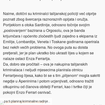
Naime, dotični su kriminalci talijanskoj policiji već otprije
poznati zbog švercanja raznoraznih opijata i oružja.
Porijeklom s otoka Sardinije, odnosno točnije svojim
„poslovanjem“ bazirana u Orgosolu, ova je banda
krijumčara i općenito zločestih ljudi zajedno s ekipama iz
Emilije, Lombardije, Veneta i Toskane godinama operirala
bez nekih većih problema. No ovoga puta su doista
pretjerali, jer je plan ukratko bio ukrasti lijes u kojem se
nalaze ostaci Enza Ferrarija.
Da, dobro ste pročitali – ova je nakupina talijanskih
kriminalaca i neljudi mjesecima planirala otmicu
Ferrarijevog lijesa, kako bi se s tim „plijenom“ mogla sakriti
negdje u Apeninima i potom ucjenjivati, odnosno tražiti
otkupninu od članova obitelji Ferrari, kao i tvrtke čiji je
pokojni Enzo Ferrari osnivač.
…pa ti planiraj kriminalne radnje…