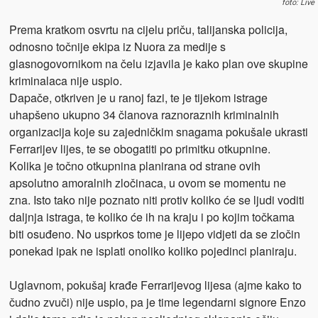
foto: Live
Prema kratkom osvrtu na cijelu priču, talijanska policija,
odnosno točnije ekipa iz Nuora za medije s
glasnogovornikom na čelu izjavila je kako plan ove skupine
kriminalaca nije uspio.
Dapače, otkriven je u ranoj fazi, te je tijekom istrage
uhapšeno ukupno 34 članova raznoraznih kriminalnih
organizacija koje su zajedničkim snagama pokušale ukrasti
Ferrarijev lijes, te se obogatiti po primitku otkupnine.
Kolika je točno otkupnina planirana od strane ovih
apsolutno amoralnih zločinaca, u ovom se momentu ne
zna. Isto tako nije poznato niti protiv koliko će se ljudi voditi
daljnja istraga, te koliko će ih na kraju i po kojim točkama
biti osuđeno. No usprkos tome je lijepo vidjeti da se zločin
ponekad ipak ne isplati onoliko koliko pojedinci planiraju.
Uglavnom, pokušaj krađe Ferrarijevog lijesa (ajme kako to
čudno zvuči) nije uspio, pa je time legendarni signore Enzo