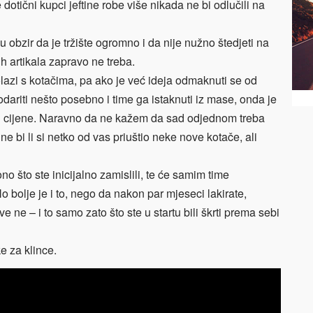
 dotični kupci jeftine robe više nikada ne bi odlučili na
 u obzir da je tržište ogromno i da nije nužno štedjeti na
h artikala zapravo ne treba.
olazi s kotačima, pa ako je već ideja odmaknuti se od
dariti nešto posebno i time ga istaknuti iz mase, onda je
mu cijene. Naravno da ne kažem da sad odjednom treba
, ne bi li si netko od vas priuštio neke nove kotače, ali
 što ste inicijalno zamislili, te će samim time
 bolje je i to, nego da nakon par mjeseci lakirate,
ve ne – i to samo zato što ste u startu bili škrti prema sebi
e za klince.