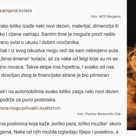
amijeniti kotače.
foto: MOD Bargains
ako toliko izađe neki novi dezen, materijal, dimenzija ili
ako i cijene variraju. Samim time je moguće proći nešto
tveno ovisi o ukusu i dubini novčanika.
 čak i iz svog iskustva mogu reći da sam nebrojeno puta
„fensi-šmensi“ kotače, ali za neke od felgi koje su mi se
no novaca. Takve ekipe ima hrpetina, i svatko od nas
 dovoljan zbog te financijske strane je bio primoran
d i na automobilima svako toliko zasja neki novi dezen
 podiže za puno postotaka.
zena mogu pohvaliti i kvalitetom.
foto: Pontiac Bonneville Club
a poslovica koja kaže „koliko para, toliko muzike“ skoro
felgama. Neke od njih možda izgledaju lijepo i posebno, a