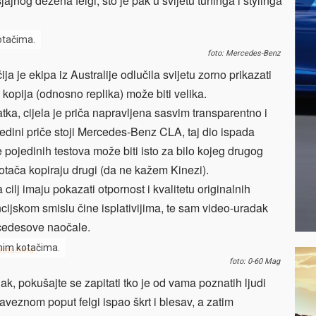
ajnog dezena felgi, što je pak u svijetu tuninga i stylinga
otačima.
foto: Mercedes-Benz
ija je ekipa iz Australije odlučila svijetu zorno prikazati
i kopija (odnosno replika) može biti velika.
tka, cijela je priča napravljena sasvim transparentno i
redini priče stoji Mercedes-Benz CLA, taj dio ispada
je pojedinih testova može biti isto za bilo kojeg drugog
tača kopiraju drugi (da ne kažem Kinezi).
cilj imaju pokazati otpornost i kvalitetu originalnih
cijskom smislu čine isplativijima, te sam video-uradak
rcedesove naočale.
nim kotačima.
foto: 0-60 Mag
, pokušajte se zapitati tko je od vama poznatih ljudi
eznom poput felgi ispao škrt i blesav, a zatim