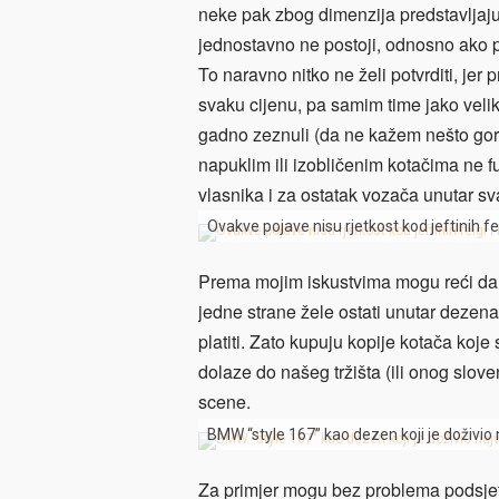
neke pak zbog dimenzija predstavljaju 
jednostavno ne postoji, odnosno ako po
To naravno nitko ne želi potvrditi, je
svaku cijenu, pa samim time jako velik 
gadno zeznuli (da ne kažem nešto gore)
napuklim ili izobličenim kotačima ne fu
vlasnika i za ostatak vozača unutar 
Ovakve pojave nisu rjetkost kod jeftinih felg
Prema mojim iskustvima mogu reći da s
jedne strane žele ostati unutar dezena
platiti. Zato kupuju kopije kotača ko
dolaze do našeg tržišta (ili onog slove
scene.
BMW “style 167” kao dezen koji je doživio n
Za primjer mogu bez problema podsjeti