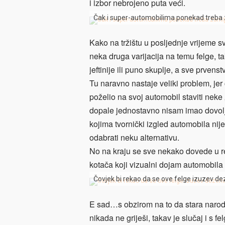
i izbor nebrojeno puta veći.
Čak i super-automobilima ponekad treba z
Kako na tržištu u posljednje vrijeme sv
neka druga varijacija na temu felge, t
jeftinije ili puno skuplje, a sve prvens
Tu naravno nastaje veliki problem, jer
poželio na svoj automobil staviti neke 
dopale jednostavno nisam imao dovolj
kojima tvornički izgled automobila nije
odabrati neku alternativu.
No na kraju se sve nekako dovede u re
kotača koji vizualni dojam automobila
Čovjek bi rekao da se ove felge izuzev de
E sad…s obzirom na to da stara narodn
nikada ne griješi, takav je slučaj i s 