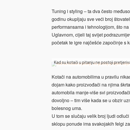
Tuning i styling – ta dva često međuso
godinu okupljaju sve veći broj štovatel
performansama i tehnologijom, što na 
Uglavnom, cijeli taj svijet podrazumi
početak te igre najčešće započinje s 
Kad su kotači u pitanju ne postoji pretjeriv
Kotači na automobilima u pravilu nikad 
dojam kako proizvođači na njima škrta
automobila manje-više svi proizvođači 
dovoljno – tim više kada se u obzir uz
bolesnog uma.
U tom se slučaju velik broj ljudi odlu
sklopu ponude ima svakojakih felgi za 