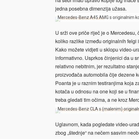
na sebi imao upravo kopije tog inače sj
jedna posebna dimenzija užasa.
Mercedes-Benz A45 AMG s originalnim k
U srži ove priče riječ je o Mercedesu, č
koliko razlike između originalnih felgi 
Kako možete vidjeti u sklopu video-ura
informativno. Usprkos činjenici da u s
relativno nebitnim, jer rezultatno stan
proizvođača automobila čije dezene ko
Poanta je u raznim testiranjima koja za 
kotača u odnosu na one koji se u finan
treba gledati tim očima, a ne kroz Me
Mercedes-Benz CLA s (malenim) original
Uglavnom, kada pogledate video-uradak
zbog „štednje“ na nečem sasvim neobav