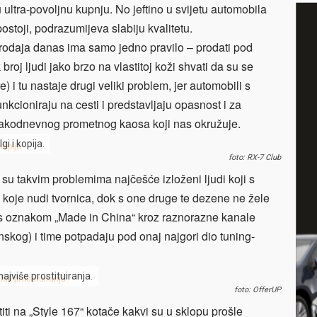
ultra-povoljnu kupnju. No jeftino u svijetu automobila
stoji, podrazumijeva slabiju kvalitetu.
r prodaja danas ima samo jedno pravilo – prodati pod
broj ljudi jako brzo na vlastitoj koži shvati da su se
 i tu nastaje drugi veliki problem, jer automobili s
nkcioniraju na cesti i predstavljaju opasnost i za
svakodnevnog prometnog kaosa koji nas okružuje.
i i kopija.
foto: RX-7 Club
u takvim problemima najčešće izloženi ljudi koji s
 koje nudi tvornica, dok s one druge te dezene ne žele
je s oznakom „Made in China“ kroz raznorazne kanale
nskog) i time potpadaju pod onaj najgori dio tuning-
ajviše prostituiranja.
foto: OfferUP
ti na „Style 167“ kotače kakvi su u sklopu prošle