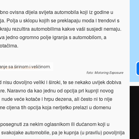
bno ovisna dijela svijeta automobila koji iz godine u
ja. Polja u sklopu kojih se preklapaju moda i trendovi s
kraju rezultira automobilima kakve vaši susjedi nemaju.
jeva jedno ogromno polje igranja s automobilom, a
kotačima.
anje sa širinom i veličinom.
foto: Motoring Exposure
nisu dovoljno veliki i široki, te se nekako uvijek dobiva
re. Naravno da kao jednu od opcija pri kupnji novog
nude veće kotače i hrpu dezena, ali često ni to nije
me cijena tih opcija koja nerijetko prelazi u domenu
či posegnuti za nekim oglasnikom ili dućanom koji u
svakojake automobile, pa je kupnja (u pravilu) povoljnija