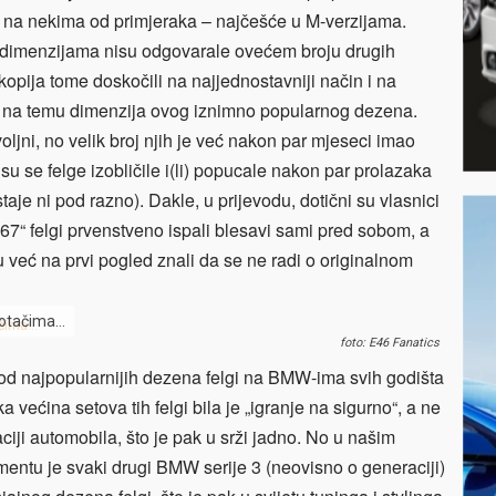
e na nekima od primjeraka – najčešće u M-verzijama.
li dimenzijama nisu odgovarale ovećem broju drugih
pija tome doskočili na najjednostavniji način i na
cija na temu dimenzija ovog iznimno popularnog dezena.
oljni, no velik broj njih je već nakon par mjeseci imao
su se felge izobličile i(li) popucale nakon par prolazaka
aje ni pod razno). Dakle, u prijevodu, dotični su vlasnici
 167“ felgi prvenstveno ispali blesavi sami pred sobom, a
 već na prvi pogled znali da se ne radi o originalnom
 kotačima…
foto: E46 Fanatics
 od najpopularnijih dezena felgi na BMW-ima svih godišta
ika većina setova tih felgi bila je „igranje na sigurno“, a ne
ciji automobila, što je pak u srži jadno. No u našim
mentu je svaki drugi BMW serije 3 (neovisno o generaciji)