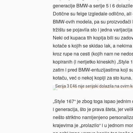
generacije BMW-a serije 5 i 6 dolazil
Dotične su felge izgledale odlično, a
BMW-ovih modela, pa su proizvođači ko
tržištu se pojavila sto i jedna varija
Neki od kupaca tih kopija bili su zadov
kotače s kojih se skidao lak, a nekima 
kroz rupe na cesti (kojih nam ne nedost
kopiranih (i nerijetko kineskih) „Style
zatim i pred BMW-entuzijastima koji su
kotaču, već o nekoj kopiji za sto kuna.
Serija 3 E46 nije serijski dolazila na ovim
„Style 167“ je zbog toga ispao jednim
i generacija, što je prava šteta, jer vel
nešto striktno namijenjeno personaliza
krajevima je „prolazilo“ i u jednom mo