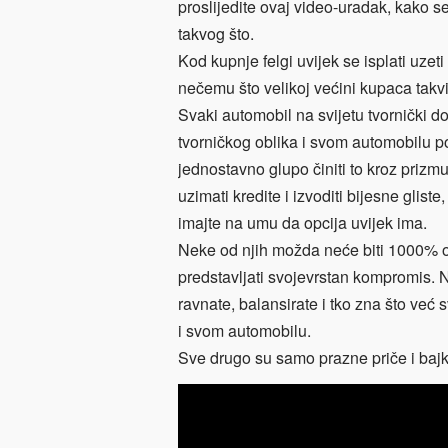
proslijedite ovaj video-uradak, kako se
takvog što.
Kod kupnje felgi uvijek se isplati uzeti
nečemu što velikoj većini kupaca takvi
Svaki automobil na svijetu tvornički d
tvorničkog oblika i svom automobilu po
jednostavno glupo činiti to kroz priz
uzimati kredite i izvoditi bijesne gliste
imajte na umu da opcija uvijek ima.
Neke od njih možda neće biti 1000% ono
predstavljati svojevrstan kompromis. No
ravnate, balansirate i tko zna što već s
i svom automobilu.
Sve drugo su samo prazne priče i bajk