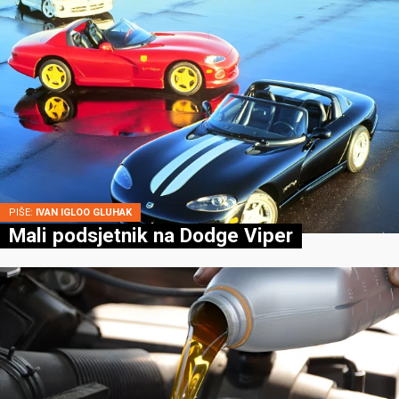
PIŠE:
IVAN IGLOO GLUHAK
Mali podsjetnik na Dodge Viper