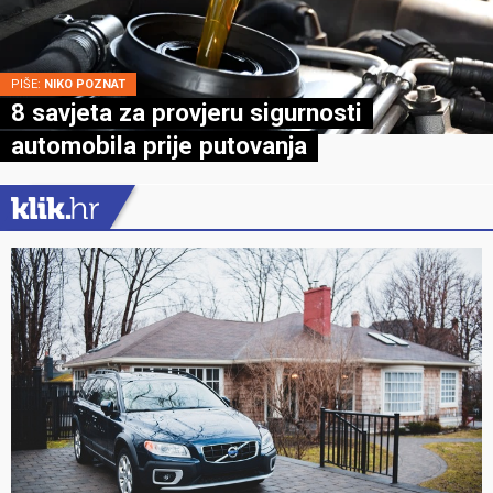
PIŠE:
NIKO POZNAT
8 savjeta za provjeru sigurnosti
automobila prije putovanja