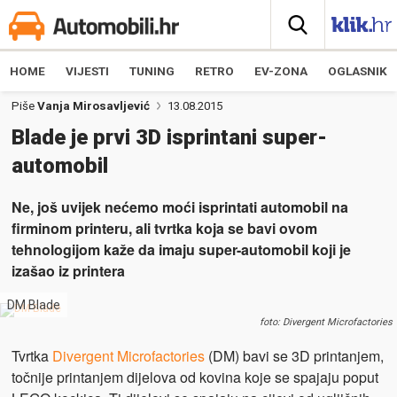
HOME
VIJESTI
TUNING
RETRO
EV-ZONA
OGLASNIK
Piše
Vanja Mirosavljević
13.08.2015
Blade je prvi 3D isprintani super-
automobil
Ne, još uvijek nećemo moći isprintati automobil na
firminom printeru, ali tvrtka koja se bavi ovom
tehnologijom kaže da imaju super-automobil koji je
izašao iz printera
DM Blade
foto: Divergent Microfactories
Tvrtka
Divergent Microfactories
(DM) bavi se 3D printanjem,
točnije printanjem dijelova od kovina koje se spajaju poput