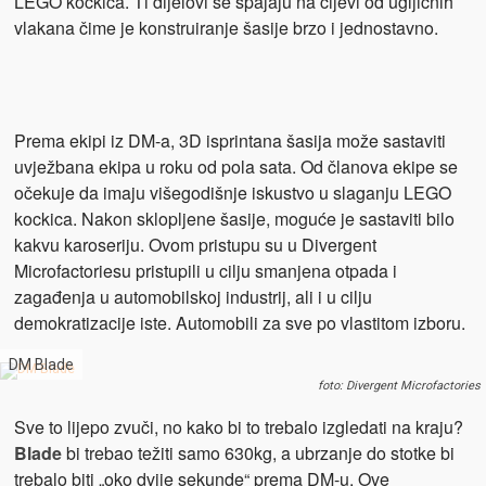
LEGO kockica. Ti dijelovi se spajaju na cijevi od ugljičnih
vlakana čime je konstruiranje šasije brzo i jednostavno.
Prema ekipi iz DM-a, 3D isprintana šasija može sastaviti
uvježbana ekipa u roku od pola sata. Od članova ekipe se
očekuje da imaju višegodišnje iskustvo u slaganju LEGO
kockica. Nakon sklopljene šasije, moguće je sastaviti bilo
kakvu karoseriju. Ovom pristupu su u Divergent
Microfactoriesu pristupili u cilju smanjena otpada i
zagađenja u automobilskoj industrij, ali i u cilju
demokratizacije iste. Automobili za sve po vlastitom izboru.
DM Blade
foto: Divergent Microfactories
Sve to lijepo zvuči, no kako bi to trebalo izgledati na kraju?
Blade
bi trebao težiti samo 630kg, a ubrzanje do stotke bi
trebalo biti „oko dvije sekunde“ prema DM-u. Ove