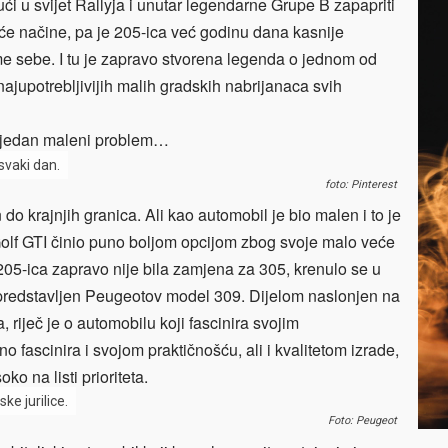
 u svijet Rallyja i unutar legendarne Grupe B zapapriti
e načine, pa je 205-ica već godinu dana kasnije
ame sebe. I tu je zapravo stvorena legenda o jednom od
 najupotrebljivijih malih gradskih nabrijanaca svih
ao jedan maleni problem…
svaki dan.
foto: Pinterest
o krajnjih granica. Ali kao automobil je bio malen i to je
Golf GTI činio puno boljom opcijom zbog svoje malo veće
 205-ica zapravo nije bila zamjena za 305, krenulo se u
u predstavljen Peugeotov model 309. Dijelom naslonjen na
riječ je o automobilu koji fascinira svojim
 fascinira i svojom praktičnošću, ali i kvalitetom izrade,
ko na listi prioriteta.
ke jurilice.
Foto: Peugeot