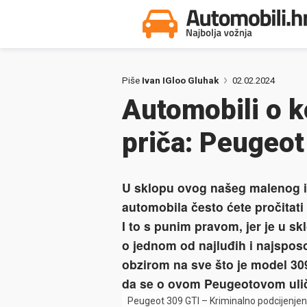
Piše
Ivan IGloo Gluhak
02.02.2024
Automobili o k
priča: Peugeot
U sklopu ovog našeg malenog i
automobila često ćete pročitat
I to s punim pravom, jer je u sk
o jednom od najluđih i najspos
obzirom na sve što je model 30
da se o ovom Peugeotovom uličn
Peugeot 309 GTI – Kriminalno podcijenjen