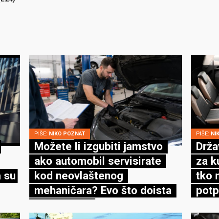
PIŠE:
NIKO POZNAT
PIŠE:
NI
Možete li izgubiti jamstvo
Drža
ako automobil servisirate
za k
 su
kod neovlaštenog
tko 
mehaničara? Evo što doista
potp
kaže zakon