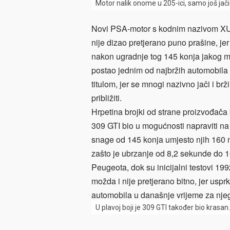
Motor nalik onome u 205-ici, samo još jači
Novi PSA-motor s kodnim nazivom XU9J
nije dizao pretjerano puno prašine, j
nakon ugradnje tog 145 konja jakog mo
postao jednim od najbržih automobila 
titulom, jer se mnogi nazivno jači i br
približiti.
Hrpetina brojki od strane proizvođača b
309 GTI bio u mogućnosti napraviti na 
snage od 145 konja umjesto njih 160 n
zašto je ubrzanje od 8,2 sekunde do 10
Peugeota, dok su inicijalni testovi 19
možda i nije pretjerano bitno, jer usp
automobila u današnje vrijeme za njeg
U plavoj boji je 309 GTI također bio krasan.