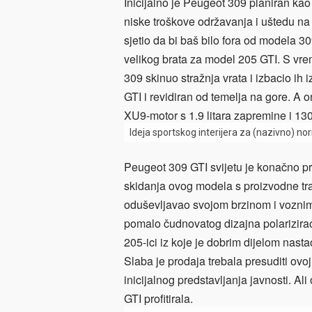
Inicijalno je Peugeot 309 planiran kao 
niske troškove održavanja i uštedu na
sjetio da bi baš bilo fora od modela 30
velikog brata za model 205 GTI. S vr
309 skinuo stražnja vrata i izbacio ih
GTI i revidiran od temelja na gore. A
XU9-motor s 1.9 litara zapremine i 130
Ideja sportskog interijera za (nazivno) n
Peugeot 309 GTI svijetu je konačno pr
skidanja ovog modela s proizvodne tra
oduševljavao svojom brzinom i voznim 
pomalo čudnovatog dizajna polarizirao 
205-ici iz koje je dobrim dijelom nasta
Slaba je prodaja trebala presuditi ovo
inicijalnog predstavljanja javnosti. Ali
GTI profitirala.