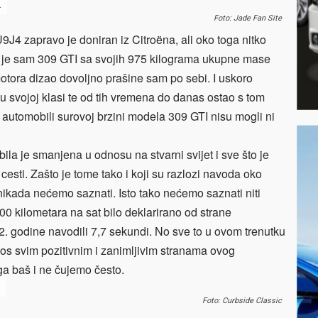
.
Foto: Jade Fan Site
4 zapravo je doniran iz Citroëna, ali oko toga nitko
er je sam 309 GTI sa svojih 975 kilograma ukupne mase
tora dizao dovoljno prašine sam po sebi. I uskoro
u svojoj klasi te od tih vremena do danas ostao s tom
ži automobili surovoj brzini modela 309 GTI nisu mogli ni
ila je smanjena u odnosu na stvarni svijet i sve što je
cesti. Zašto je tome tako i koji su razlozi navoda oko
ikada nećemo saznati. Isto tako nećemo saznati niti
0 kilometara na sat bilo deklarirano od strane
92. godine navodili 7,7 sekundi. No sve to u ovom trenutku
rkos svim pozitivnim i zanimljivim stranama ovog
a baš i ne čujemo često.
Foto: Curbside Classic