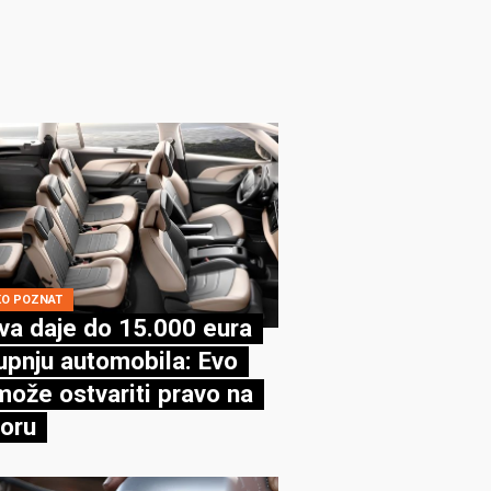
KO POZNAT
va daje do 15.000 eura
upnju automobila: Evo
može ostvariti pravo na
oru