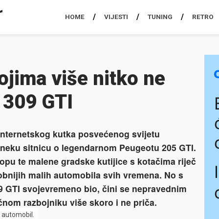
HOME
VIJESTI
TUNING
RETRO
ojima više nitko ne
 309 GTI
nternetskog kutka posvećenog svijetu
i neku sitnicu o legendarnom Peugeotu 205 GTI.
lopu te malene gradske kutijice s kotačima riječ
obnijih malih automobila svih vremena. No s
9 GTI svojevremeno bio, čini se nepravednim
om razbojniku više skoro i ne priča.
 automobil.