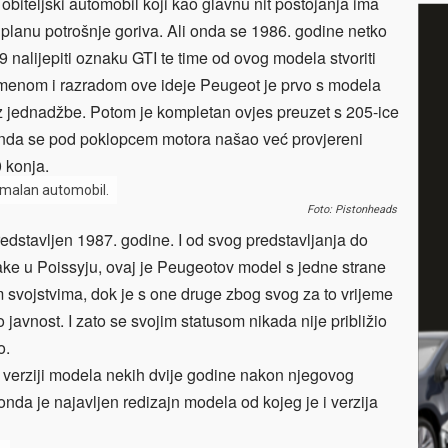
obiteljski automobil koji kao glavnu nit postojanja ima
 planu potrošnje goriva. Ali onda se 1986. godine netko
9 nalijepiti oznaku GTI te time od ovog modela stvoriti
emenom i razradom ove ideje Peugeot je prvo s modela
 iz jednadžbe. Potom je kompletan ovjes preuzet s 205-ice
 onda se pod poklopcem motora našao već provjereni
 konja.
ormalan automobil.
Foto: Pistonheads
edstavljen 1987. godine. I od svog predstavljanja do
ke u Poissyju, ovaj je Peugeotov model s jedne strane
svojstvima, dok je s one druge zbog svog za to vrijeme
javnost. I zato se svojim statusom nikada nije približio
o.
j verziji modela nekih dvije godine nakon njegovog
 onda je najavljen redizajn modela od kojeg je i verzija