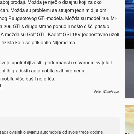
aboj prodaji. Možda je riječ o dizajnu koji za oko
sičan. Možda su problemi sa strujom jednim dijelom
enog Peugeotovog GTI-modela. Možda su model 405 Mi-
a 205 GTI s druge strane ponudili nešto čišći pristup
 A možda su Golf GTI i Kadett GSi 16V jednostavno uzeli
tržišta koje se priklonilo Nijemcima.
voje upotrebljivosti i performansi u stvarnom svijetu i
bnijih gradskih automobila svih vremena.
mobilu više baš i ne priča.
I.
Foto: Wheelsage
isac i ovisnik o svijetu automobila od svoje treće godine