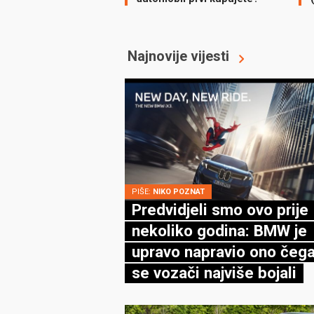
Najnovije vijesti
PIŠE:
NIKO POZNAT
Predvidjeli smo ovo prije
nekoliko godina: BMW je
upravo napravio ono čega
se vozači najviše bojali