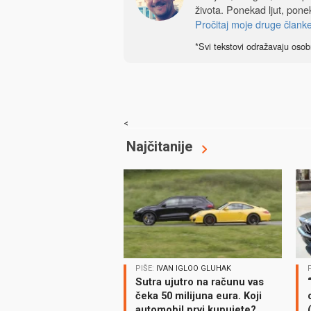
života. Ponekad ljut, ponek
Pročitaj moje druge člank
*Svi tekstovi odražavaju osob
<
Najčitanije
PIŠE:
IVAN IGLOO GLUHAK
Sutra ujutro na računu vas
čeka 50 milijuna eura. Koji
automobil prvi kupujete?