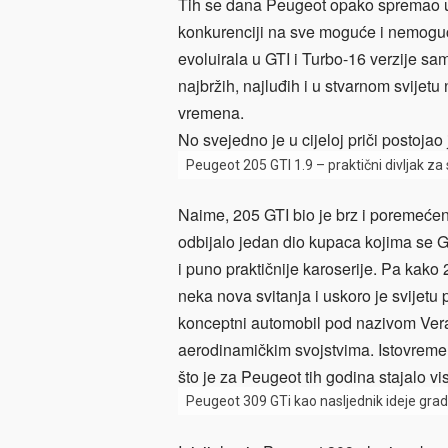
Tih se dana Peugeot opako spremao ući
konkurenciji na sve moguće i nemoguć
evoluirala u GTI i Turbo-16 verzije s
najbržih, najluđih i u stvarnom svijetu
vremena.
No svejedno je u cijeloj priči postoj
Peugeot 205 GTI 1.9 – praktični divljak za 
Naime, 205 GTI bio je brz i poremećen d
odbijalo jedan dio kupaca kojima se 
i puno praktičnije karoserije. Pa kako
neka nova svitanja i uskoro je svijet
konceptni automobil pod nazivom Vera, 
aerodinamičkim svojstvima. Istovremeno
što je za Peugeot tih godina stajalo viso
Peugeot 309 GTi kao nasljednik ideje grads