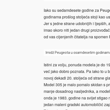
Iako su sedamdesete godine za Peugeot
godinama prošlog stoljeća stoji kao us
Jer s jedne strane udobnijih i ljepših, 
imao skoro niti jedan drugi proizvođač
od vas cijenjenih čitatelja na spo
Imidž Peugeota u osamdesetim godinama 
Istini za volju, ponuda modela je do 
već jako dobro poznata. Pa iako to u bi
novoj dekadi 20. stoljeća od strane gla
Model 305 je malo pomalo skidan s pro
manje dosadnog nasljednika, a model
onda je 1983. godine na svijet stigao 
jedan maleni gradski automobilčić zap