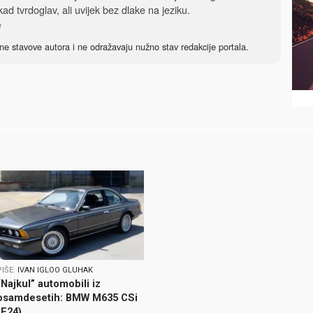
ad tvrdoglav, ali uvijek bez dlake na jeziku.
e
ne stavove autora i ne odražavaju nužno stav redakcije portala.
PIŠE:
IVAN IGLOO GLUHAK
“Najkul” automobili iz
osamdesetih: BMW M635 CSi
(E24)