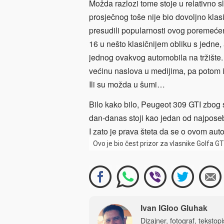
Možda razlozi tome stoje u relativno sl
prosječnog toše nije bio dovoljno kla
presudili popularnosti ovog poremeć
16 u nešto klasičnijem obliku s jedne, 
jednog ovakvog automobila na tržište.
većinu naslova u medijima, pa potom i 
Ili su možda u šumi…
Bilo kako bilo, Peugeot 309 GTI zbog s
dan-danas stoji kao jedan od najpose
I zato je prava šteta da se o ovom auto
Ovo je bio čest prizor za vlasnike Golfa GT
Ivan IGloo Gluhak
Dizajner, fotograf, tekstop