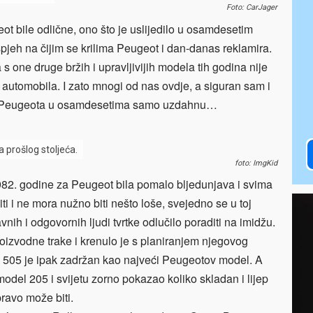
Foto: CarJager
 bile odlične, ono što je uslijedilo u osamdesetim
pjeh na čijim se krilima Peugeot i dan-danas reklamira.
a s one druge bržih i upravljivijih modela tih godina nije
 automobila. I zato mnogi od nas ovdje, a siguran sam i
men Peugeota u osamdesetima samo uzdahnu…
prošlog stoljeća.
foto: ImgKid
1982. godine za Peugeot bila pomalo bljedunjava i svima
ti i ne mora nužno biti nešto loše, svejedno se u toj
vnih i odgovornih ljudi tvrtke odlučilo poraditi na imidžu.
izvodne trake i krenulo je s planiranjem njegovog
 505 je ipak zadržan kao najveći Peugeotov model. A
model 205 i svijetu zorno pokazao koliko skladan i lijep
ravo može biti.