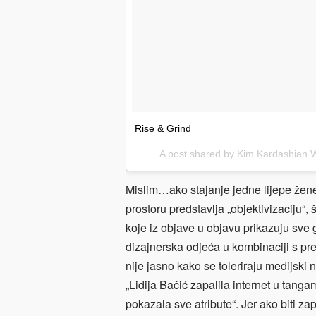
Rise & Grind
A post shared by
Kim Kardashian 
Mislim…ako stajanje jedne lijepe žene
prostoru predstavlja „objektivizaciju“
koje iz objave u objavu prikazuju sve g
dizajnerska odjeća u kombinaciji s pre
nije jasno kako se toleriraju medijsk
„Lidija Bačić zapalila internet u tanga
pokazala sve atribute“. Jer ako biti 