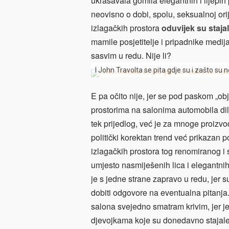
ukrašavala gomila elegantnih i lijepih 
neovisno o dobi, spolu, seksualnoj ori
izlagačkih prostora
oduvijek su stajal
mamile posjetitelje i pripadnike medija
sasvim u redu. Nije li?
I John Travolta se pita gdje su i zašto su 
E pa očito nije, jer se pod paskom „ob
prostorima na salonima automobila dilj
tek prijedlog, već je za mnoge proizvođ
politički korektan trend već prikazan 
izlagačkih prostora tog renomiranog 
umjesto nasmiješenih lica i elegantnih o
je s jedne strane zapravo u redu, jer s
dobiti odgovore na eventualna pitanja
salona svejedno smatram krivim, jer je s
djevojkama koje su donedavno stajale 