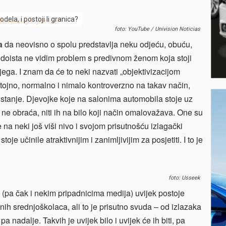
ela, i postoji li granica?
foto: YouTube / Univision Noticias
a
da neovisno o spolu predstavlja neku odjeću, obuću,
a doista ne vidim problem s predivnom ženom koja stoji
jega. I znam da će to neki nazvati „objektivizacijom
istojno, normalno i nimalo kontroverzno na takav način,
o stanje. Djevojke koje na salonima automobila stoje uz
 ne obraća, niti ih na bilo koji način omalovažava. One su
 na neki još viši nivo i svojom prisutnošću izlagački
je učinile atraktivnijim i zanimljivijim za posjetiti. I to je
foto: Usseek
(pa čak i nekim pripadnicima medija) uvijek postoje
ih srednjoškolaca, ali to je prisutno svuda – od izlazaka
 nadalje. Takvih je uvijek bilo i uvijek će ih biti, pa