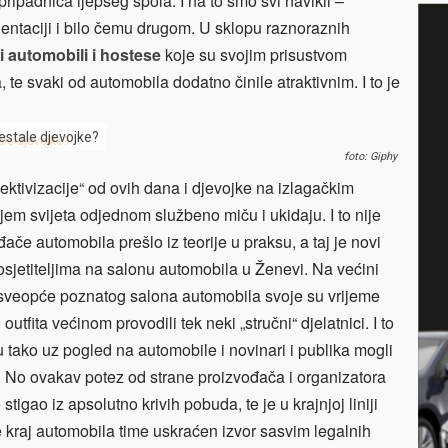
pripadnica ljepšeg spola. I na to smo svi navikli –
jentaciji i bilo čemu drugom. U sklopu raznoraznih
i automobili i hostese
koje su svojim prisustvom
, te svaki od automobila dodatno činile atraktivnim. I to je
nestale djevojke?
foto: Giphy
jektivizacije“ od ovih dana i djevojke na izlagačkim
em svijeta odjednom službeno miču i ukidaju. I to nije
ače automobila prešlo iz teorije u praksu, a taj je novi
posjetiteljima na salonu automobila u Ženevi. Na većini
i sveopće poznatog salona automobila svoje su vrijeme
utfita većinom provodili tek neki „stručni“ djelatnici. I to
u tako uz pogled na automobile i novinari i publika mogli
. No ovakav potez od strane proizvođača i organizatora
tigao iz apsolutno krivih pobuda, te je u krajnjoj liniji
kraj automobila time uskraćen izvor sasvim legalnih