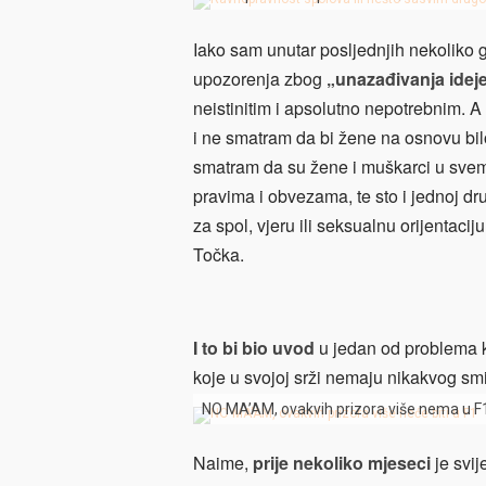
Iako sam unutar posljednjih nekoliko 
upozorenja zbog
„unazađivanja idej
neistinitim i apsolutno nepotrebnim. A 
i ne smatram da bi žene na osnovu bilo 
smatram da su žene i muškarci u svemu
pravima i obvezama, te sto i jednoj dru
za spol, vjeru ili seksualnu orijentaci
Točka.
I to bi bio uvod
u jedan od problema k
koje u svojoj srži nemaju nikakvog s
NO MA’AM, ovakvih prizora više nema u F
Naime,
prije nekoliko mjeseci
je svij