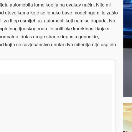
ijetu automobila lome koplja na ovakav način. Nije mi
ad djevojkama koje se ionako bave modelingom, te zašto
uti za lijep osmijeh uz automobil koji nam se dopada. No
mpletnog ljudskog roda, te političke korektnosti koja s
normalno, dok s druge strane dopušta genocide,
od kojih se čovječanstvo unutar dva milenija nije uspjelo