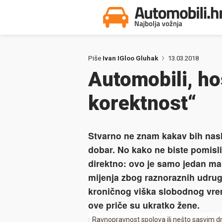
Piše
Ivan IGloo Gluhak
13.03.2018
Automobili, hos
korektnost“
Stvarno ne znam kakav bih naslo
dobar.
No kako ne biste pomisli
direktno: ovo je samo jedan mali
mijenja zbog raznoraznih udruga 
kroničnog viška slobodnog vreme
ove priče su ukratko žene.
Ravnopravnost spolova ili nešto sasvim d