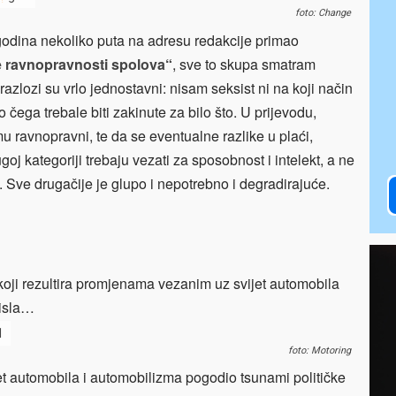
foto: Change
godina nekoliko puta na adresu redakcije primao
e ravnopravnosti spolova“
, sve to skupa smatram
razlozi su vrlo jednostavni: nisam seksist ni na koji način
čega trebale biti zakinute za bilo što. U prijevodu,
 ravnopravni, te da se eventualne razlike u plaći,
goj kategoriji trebaju vezati za sposobnost i intelekt, a ne
ju. Sve drugačije je glupo i nepotrebno i degradirajuće.
oji rezultira promjenama vezanim uz svijet automobila
misla…
1
foto: Motoring
et automobila i automobilizma pogodio tsunami političke