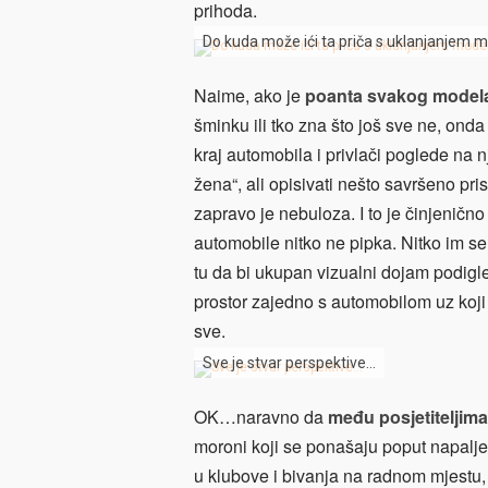
prihoda.
Do kuda može ići ta priča s uklanjanjem mod
Naime, ako je
poanta svakog model
šminku ili tko zna što još sve ne, ond
kraj automobila i privlači poglede na n
žena“, ali opisivati nešto savršeno pr
zapravo je nebuloza. I to je činjeničn
automobile nitko ne pipka. Nitko im se
tu da bi ukupan vizualni dojam podigle
prostor zajedno s automobilom uz koji sto
sve.
Sve je stvar perspektive…
OK…naravno da
među posjetiteljima
moroni koji se ponašaju poput napaljen
u klubove i bivanja na radnom mjestu, pa