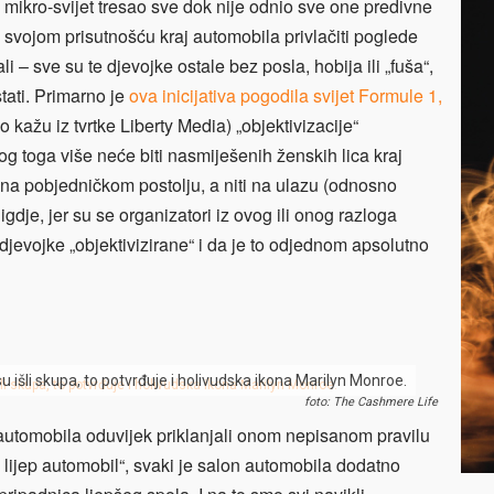
taj mikro-svijet tresao sve dok nije odnio sve one predivne
 svojom prisutnošću kraj automobila privlačiti poglede
i – sve su te djevojke ostale bez posla, hobija ili „fuša“,
tati. Primarno je
ova inicijativa pogodila svijet Formule 1,
 kažu iz tvrtke Liberty Media) „objektivizacije“
bog toga više neće biti nasmiješenih ženskih lica kraj
 ni na pobjedničkom postolju, a niti na ulazu (odnosno
nigdje, jer su se organizatori iz ovog ili onog razloga
 djevojke „objektivizirane“ i da je to odjednom apsolutno
 su išli skupa, to potvrđuje i holivudska ikona Marilyn Monroe.
foto: The Cashmere Life
automobila oduvijek priklanjali onom nepisanom pravilu
z lijep automobil“, svaki je salon automobila dodatno