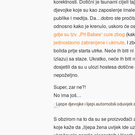
korektnosti. Dotični je tsunami cijeli 
djevojke koje su kao zaposlenje imale
publike i medija. Da…dobro ste pročital
odnosno kako je krenulo, uskoro će os
gdje su tzv. „Pit Babes“ cure zbog
(kako
jednostavno zabranjene i ukinute
. I z
bolida prije starta utrke. Neće ih biti
izlazu) sa staze. Ukratko, neće ih biti 
dosjetili da su u ulozi hostesa dotične
nepoželjno.
Super, zar ne?!
No ima još…
Lijepe djevojke i lijepi automobili oduvijek
S obzirom na to da su se proizvođači 
koje kaže da „lijepa žena uvijek ide u