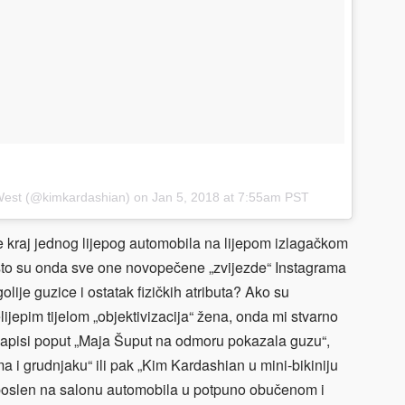
West
(@kimkardashian) on Jan 5, 2018 at 7:55am PST
 kraj jednog lijepog automobila na lijepom izlagačkom
, što su onda sve one novopečene „zvijezde“ Instagrama
olije guzice i ostatak fizičkih atributa? Ako su
lijepim tijelom „objektivizacija“ žena, onda mi stvarno
i napisi poput „Maja Šuput na odmoru pokazala guzu“,
ma i grudnjaku“ ili pak „Kim Kardashian u mini-bikiniju
zaposlen na salonu automobila u potpuno obučenom i