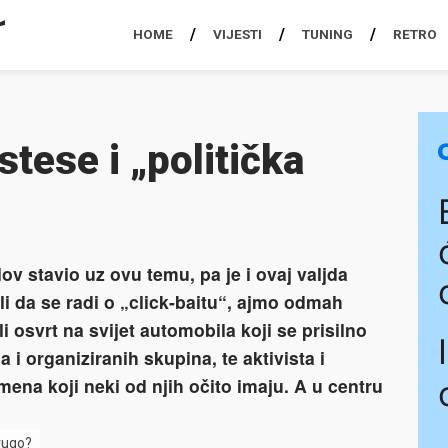
HOME
VIJESTI
TUNING
RETRO
tese i „politička
v stavio uz ovu temu, pa je i ovaj valjda
li da se radi o „click-baitu“, ajmo odmah
 osvrt na svijet automobila koji se prisilno
i organiziranih skupina, te aktivista i
na koji neki od njih očito imaju. A u centru
rugo?