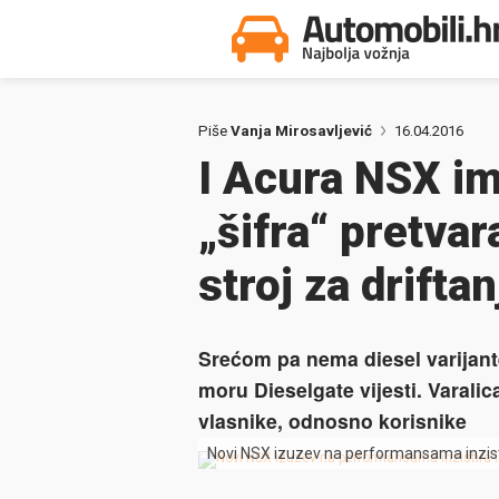
Piše
Vanja Mirosavljević
16.04.2016
I Acura NSX im
„šifra“ pretva
stroj za driftan
Srećom pa nema diesel varijante
moru Dieselgate vijesti. Varalic
vlasnike, odnosno korisnike
Novi NSX izuzev na performansama inzistir