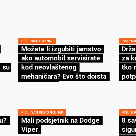
PIŠE:
NIKO POZNAT
PIŠE:
NI
Možete li izgubiti jamstvo
Drža
ako automobil servisirate
za k
 su
kod neovlaštenog
tko 
mehaničara? Evo što doista
potp
kaže zakon
PIŠE:
IVAN IGLOO GLUHAK
PIŠE:
NI
cu?
Mali podsjetnik na Dodge
8 sa
Viper
sigu