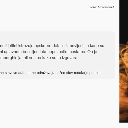
foto: Motortrend
eti jeftini istražuje opskurne detalje iz povijesti, a kada su
ftini uglavnom besciljno luta nepoznatim cestama. On je
 Lamborghinija, ali ne zna kako se to izgovara.
e
ne stavove autora i ne odražavaju nužno stav redakcije portala.