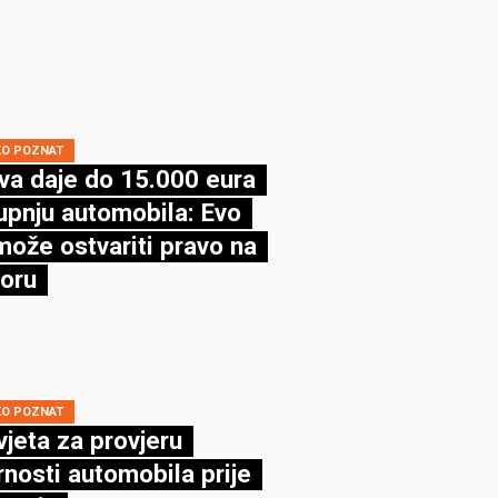
KO POZNAT
va daje do 15.000 eura
upnju automobila: Evo
može ostvariti pravo na
oru
KO POZNAT
vjeta za provjeru
rnosti automobila prije