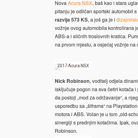
Nova
Acura NSX
, baš kao i stara ugl
pitanju je odličan sportski automobil s
razvija 573 KS
, a još ga je i
dizajniral
vožnje ovog automobila kontrolirana j
ABS-a i sličnih troslovnih kratica. Puris
na prvom mjestu, a osjećaj vožnje na 
2017 Acura NSX
Nick Robinson
, voditelj odjela dina
isključuje pogon na sva četiri kotača i
da postoji „mod za održavanje“, a nj
usporedbu sa „šiframa“ na Playstation.
motora i ABS. Volan je u tom „old-sch
sinergiji s prednjim kotačima. Ipak, ova
Robinson.