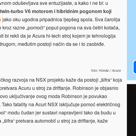
avnom oduševljava sve entuzijaste, a kako i ne bi: u
twin-turbo V6 motorom i hibridnim pogonom koji
a
jako oku ugodna pripadnica ljepšeg spola. Sva čarolija
e kroz razne „pomoći“ poput pogona na sva četiri kotača,
ti bi rekli da je Acura hi-tech stroj kojem je tehnologija
drugom, međutim postoji način da se i to zaobiđe.
foto: Honda / Acura
mičkog razvoja na NSX projektu kaže da postoji „šifra“ koja
 pretvara Acuru u stroj za driftanje. Robinson je objasnio
egovo uključivanje ovog moda Robinson je povukao
 Tako fatality na Acuri NSX isključuje pomoć električnog
ool“ modu čudan jer sustavi napravljeni tako da budu u
 „šifra“ pretvara automobil u stroj za driftanje, kaže