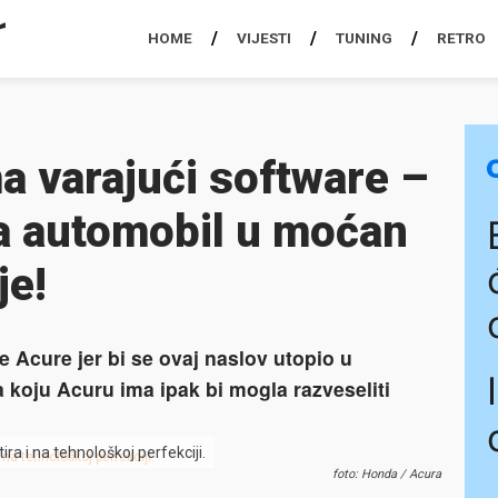
HOME
VIJESTI
TUNING
RETRO
a varajući software –
ra automobil u moćan
je!
 Acure jer bi se ovaj naslov utopio u
a koju Acuru ima ipak bi mogla razveseliti
a i na tehnološkoj perfekciji.
foto: Honda / Acura