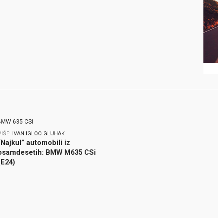
PIŠE:
IVAN IGLOO GLUHAK
“Najkul” automobili iz
osamdesetih: BMW M635 CSi
(E24)