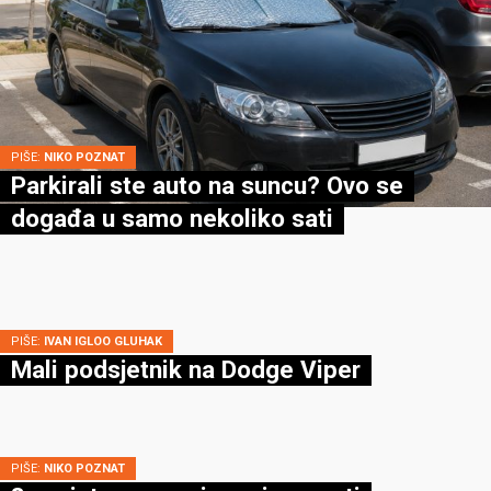
PIŠE:
NIKO POZNAT
Parkirali ste auto na suncu? Ovo se
događa u samo nekoliko sati
PIŠE:
IVAN IGLOO GLUHAK
Mali podsjetnik na Dodge Viper
PIŠE:
NIKO POZNAT