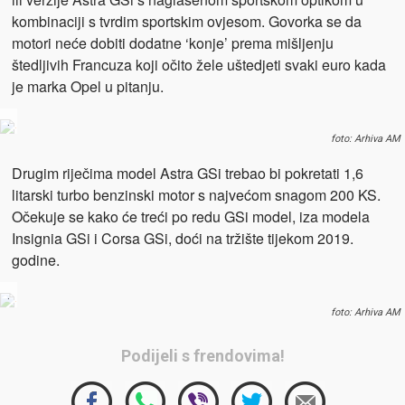
kombinaciji s tvrdim sportskim ovjesom. Govorka se da
motori neće dobiti dodatne ‘konje’ prema mišljenju
štedljivih Francuza koji očito žele uštedjeti svaki euro kada
je marka Opel u pitanju.
.
foto: Arhiva AM
Drugim riječima model Astra GSi trebao bi pokretati 1,6
litarski turbo benzinski motor s najvećom snagom 200 KS.
Očekuje se kako će treći po redu GSi model, iza modela
Insignia GSi i Corsa GSi, doći na tržište tijekom 2019.
godine.
.
foto: Arhiva AM
Podijeli s frendovima!