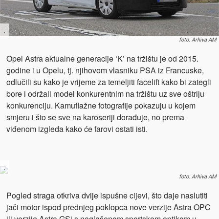
.
foto: Arhiva AM
Opel Astra aktualne generacije ‘K’ na tržištu je od 2015.
godine i u Opelu, tj. njihovom vlasniku PSA iz Francuske,
odlučili su kako je vrijeme za temeljiti facelift kako bi zategli
bore i održali model konkurentnim na tržištu uz sve oštriju
konkurenciju. Kamuflažne fotografije pokazuju u kojem
smjeru i što se sve na karoseriji dorađuje, no prema
viđenom izgleda kako će farovi ostati isti.
.
foto: Arhiva AM
Pogled straga otkriva dvije ispušne cijevi, što daje naslutiti
jači motor ispod prednjeg poklopca nove verzije Astra OPC
ili verzije Astra GSi s naglašenom sportskom optikom u