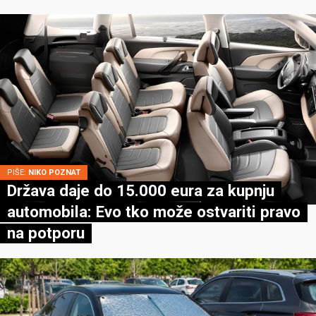
PIŠE:
NIKO POZNAT
Država daje do 15.000 eura za kupnju
automobila: Evo tko može ostvariti pravo
na potporu