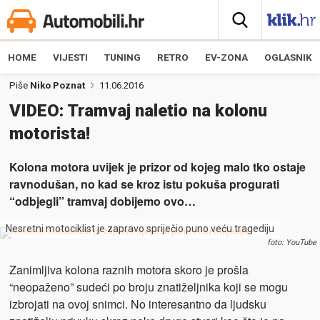
HOME
VIJESTI
TUNING
RETRO
EV-ZONA
OGLASNIK
Piše
Niko Poznat
11.06.2016
VIDEO: Tramvaj naletio na kolonu
motorista!
Kolona motora uvijek je prizor od kojeg malo tko ostaje
ravnodušan, no kad se kroz istu pokuša progurati
“odbjegli” tramvaj dobijemo ovo…
Nesretni motociklist je zapravo spriječio puno veću tragediju
foto: YouTube
Zanimljiva kolona raznih motora skoro je prošla
“neopaženo” sudeći po broju znatiželjnika koji se mogu
izbrojati na ovoj snimci. No interesantno da ljudsku