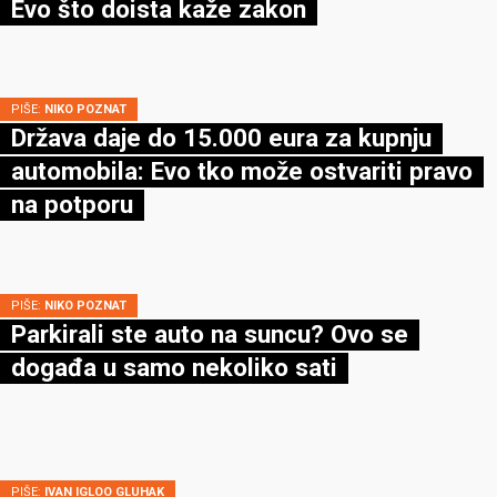
Evo što doista kaže zakon
PIŠE:
NIKO POZNAT
Država daje do 15.000 eura za kupnju
automobila: Evo tko može ostvariti pravo
na potporu
PIŠE:
NIKO POZNAT
Parkirali ste auto na suncu? Ovo se
događa u samo nekoliko sati
PIŠE:
IVAN IGLOO GLUHAK