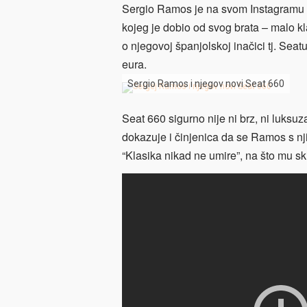
Sergio Ramos je na svom Instagramu o
kojeg je dobio od svog brata – malo kla
o njegovoj španjolskoj inačici tj. Seat
eura.
Sergio Ramos i njegov novi Seat 660
Seat 660 sigurno nije ni brz, ni luksuza
dokazuje i činjenica da se Ramos s nj
“Klasika nikad ne umire”, na što mu sk