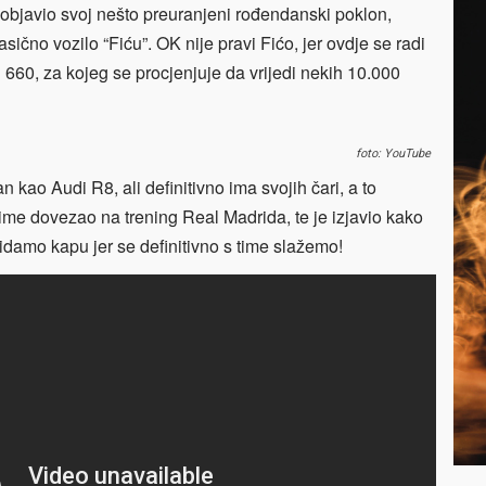
bjavio svoj nešto preuranjeni rođendanski poklon,
sično vozilo “Fiću”. OK nije pravi Fićo, jer ovdje se radi
u 660, za kojeg se procjenjuje da vrijedi nekih 10.000
foto: YouTube
n kao Audi R8, ali definitivno ima svojih čari, a to
ime dovezao na trening Real Madrida, te je izjavio kako
idamo kapu jer se definitivno s time slažemo!