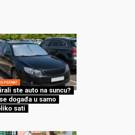
KO POZNAT
irali ste auto na suncu?
se događa u samo
liko sati