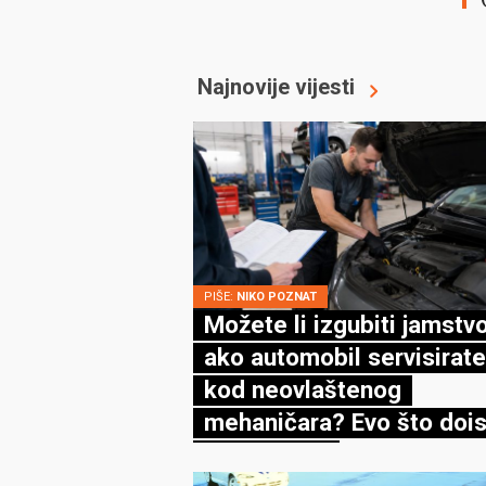
Najnovije vijesti
PIŠE:
NIKO POZNAT
Možete li izgubiti jamstv
ako automobil servisirate
kod neovlaštenog
mehaničara? Evo što dois
kaže zakon