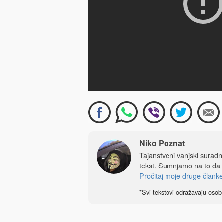
Niko Poznat
Tajanstveni vanjski sura
tekst. Sumnjamo na to da
Pročitaj moje druge člank
*Svi tekstovi odražavaju osob