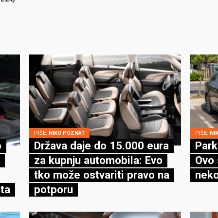
PIŠE:
NIKO POZNAT
PIŠE:
NI
o
Država daje do 15.000 eura
Park
za kupnju automobila: Evo
Ovo 
tko može ostvariti pravo na
neko
ta
potporu