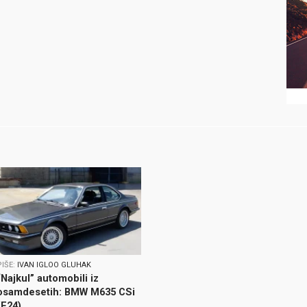
PIŠE:
IVAN IGLOO GLUHAK
“Najkul” automobili iz
osamdesetih: BMW M635 CSi
(E24)