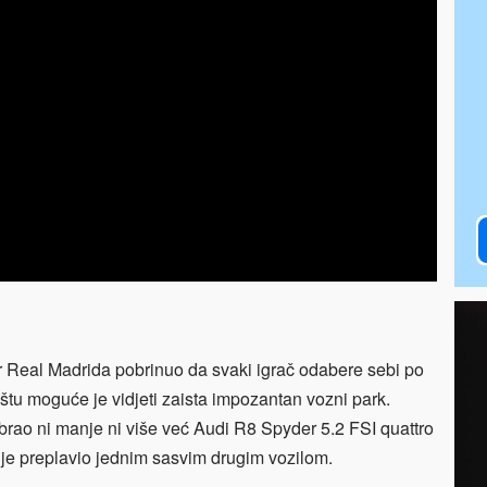
r Real Madrida pobrinuo da svaki igrač odabere sebi po
štu moguće je vidjeti zaista impozantan vozni park.
brao ni manje ni više već Audi R8 Spyder 5.2 FSI quattro
dije preplavio jednim sasvim drugim vozilom.