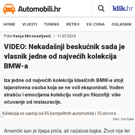
HOME
VIJESTI
TUNING
RETRO
EV-ZONA
OGLASNIK
Piše
Vanja Mirosavljević
11.07.2015
VIDEO: Nekadašnji beskućnik sada je
vlasnik jedne od najvećih kolekcija
BMW-a
Iza jedne od najvećih kolekcija klasičnih BMW-a stoji
tajanstvena osoba koja se ne voli eksponirati. Vođen
strašću i emocijama kolekciju vodi po filozofiji: više
očuvanje od restauracije.
Kolekcija se sastoji od 45 kompeltnih automobila i 10 donora
foto: YouTube
Američki san je lijepa priča, ali nažalost bajka. Život nije fer