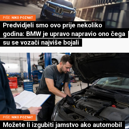
PIŠE:
NIKO POZNAT
Predvidjeli smo ovo prije nekoliko
godina: BMW je upravo napravio ono čega
su se vozači najviše bojali
PIŠE:
NIKO POZNAT
Možete li izgubiti jamstvo ako automobil