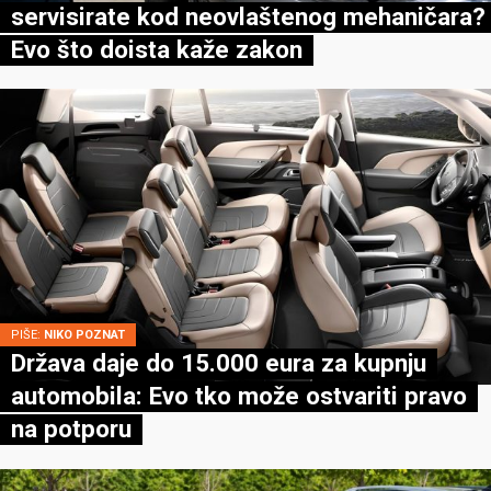
servisirate kod neovlaštenog mehaničara?
Evo što doista kaže zakon
PIŠE:
NIKO POZNAT
Država daje do 15.000 eura za kupnju
automobila: Evo tko može ostvariti pravo
na potporu