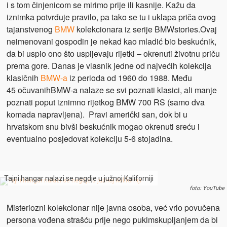
i s tom činjenicom se mirimo prije ili kasnije. Kažu da
iznimka potvrđuje pravilo, pa tako se tu i uklapa priča ovog
tajanstvenog
BMW
kolekcionara iz serije
BMWstories.Ovaj
neimenovani gospodin je nekad kao mladić bio beskućnik,
da bi uspio ono što
uspijevaju rijetki –
okrenuti životnu priču
prema gore. Danas je vlasnik jedne od najvećih kolekcija
klasičnih
BMW-a
iz perioda od 1960 do 1988. Među
45
očuvanihBMW-a nalaze se svi poznati klasici, ali manje
poznati poput iznimno rijetkog BMW 700 RS (samo dva
komada napravljena). Pravi američki san, dok bi u
hrvatskom snu bivši beskućnik mogao okrenuti sreću i
eventualno posjedovat kolekciju 5-6 stojadina.
Tajni hangar nalazi se negdje u južnoj Kaliforniji
foto: YouTube
Misteriozni kolekcionar nije javna osoba, već vrlo povučena
persona vođena strašću prije nego pukim
skupljanjem da bi