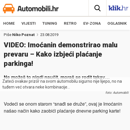
HOME
VIJESTI
TUNING
RETRO
EV-ZONA
OGLASNIK
Piše
Niko Poznat
23.08.2019
VIDEO: Imoćanin demonstrirao malu
prevaru – Kako izbjeći plaćanje
parkinga!
Ne možeš to nigdi naučit, moraš se rodit takav…
Zateći ovakav prizor na svom automobilu sigurno nije lijepo, no na
tuđem već otvara neke kombinacije…
foto: Automobili
Vodeći se onom starom “snađi se druže”, ovaj je Imoćanin
našao način kako zaobići plaćanje dnevne parking karte!