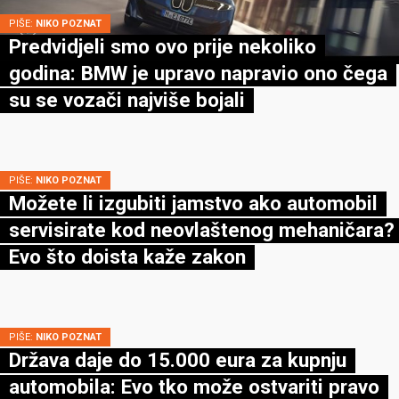
PIŠE:
NIKO POZNAT
Predvidjeli smo ovo prije nekoliko
godina: BMW je upravo napravio ono čega
su se vozači najviše bojali
PIŠE:
NIKO POZNAT
Možete li izgubiti jamstvo ako automobil
servisirate kod neovlaštenog mehaničara?
Evo što doista kaže zakon
PIŠE:
NIKO POZNAT
Država daje do 15.000 eura za kupnju
automobila: Evo tko može ostvariti pravo