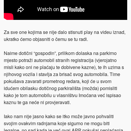
Za sve one kojima se nije dalo stisnuti play na videu iznad,
ukratko ćemo objasniti o čemu se tu radi.
Naime dotični “gospodin”, prilikom dolaska na parkirno
mjesto potraži automobil stranih registracija (vjerojatno
misli kako oni ne plaćaju te dobivene kazne), te ih uzima s
njihovog vozila i stavlja za brisač svog automobila. Time
pokušava zavarati prometnog redara, koji će u svom
idućem obilasku dotičnog parkirališta (možda) pomisliti
kako je tom automobilu u vlasništvu Imoćana već ispisao
kaznu te ga neće ni provjeravati.
Iako nam nije jasno kako se itko može javno pohvaliti
svojim ovakvim radnjama koje sigurno ne mogu biti
legalne, no sad kada je već ovaj APP pokušaj neplaćanja