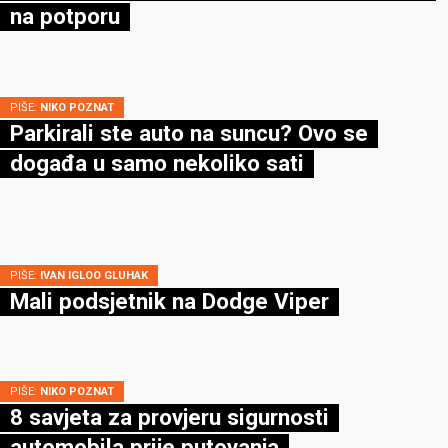
na potporu
PIŠE:
NIKO POZNAT
Parkirali ste auto na suncu? Ovo se
događa u samo nekoliko sati
PIŠE:
IVAN IGLOO GLUHAK
Mali podsjetnik na Dodge Viper
PIŠE:
NIKO POZNAT
8 savjeta za provjeru sigurnosti
automobila prije putovanja