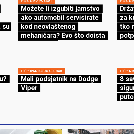
PIŠE:
NIKO POZNAT
PIŠE:
NI
Možete li izgubiti jamstvo
Drža
ako automobil servisirate
za k
 su
kod neovlaštenog
tko 
mehaničara? Evo što doista
potp
kaže zakon
PIŠE:
IVAN IGLOO GLUHAK
PIŠE:
NI
cu?
Mali podsjetnik na Dodge
8 sa
Viper
sigu
puto