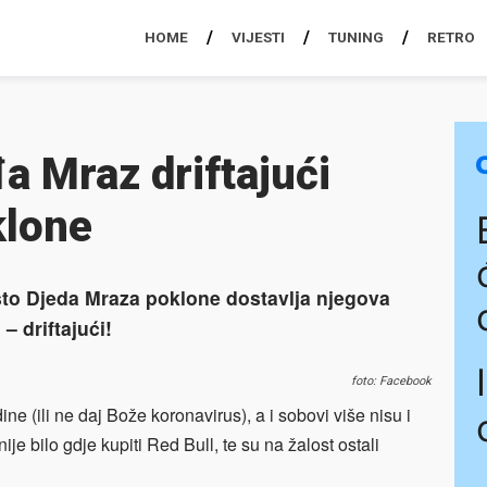
HOME
VIJESTI
TUNING
RETRO
 Mraz driftajući
klone
sto Djeda Mraza poklone dostavlja njegova
 – driftajući!
foto: Facebook
ne (ili ne daj Bože koronavirus), a i sobovi više nisu i
ije bilo gdje kupiti Red Bull, te su na žalost ostali