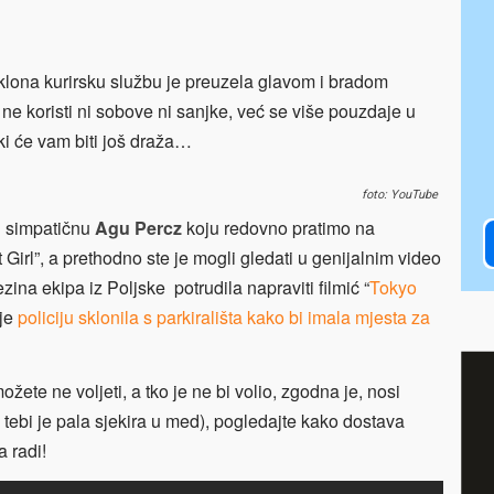
oklona kurirsku službu je preuzela glavom i bradom
ne koristi ni sobove ni sanjke, već se više pouzdaje u
i će vam biti još draža…
foto: YouTube
i simpatičnu
Agu Percz
koju redovno pratimo na
t Girl”, a prethodno ste je mogli gledati u genijalnim video
ina ekipa iz Poljske potrudila napraviti filmić “
Tokyo
dje
policiju sklonila s parkirališta kako bi imala mjesta za
ete ne voljeti, a tko je ne bi volio, zgodna je, nosi
e tebi je pala sjekira u med), pogledajte kako dostava
 radi!