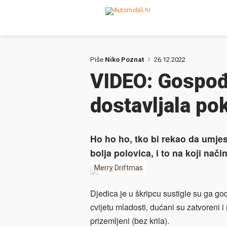
Piše
Niko Poznat
26.12.2022
VIDEO: Gospođa
dostavljala po
Ho ho ho, tko bi rekao da umje
bolja polovica, i to na koji način
Merry Driftmas
Djedica je u škripcu sustigle su ga godi
cvijetu mladosti, dućani su zatvoreni i n
prizemljeni (bez krila).