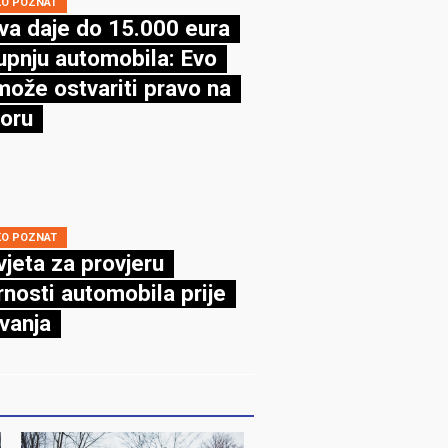
KO POZNAT
va daje do 15.000 eura
upnju automobila: Evo
može ostvariti pravo na
oru
KO POZNAT
vjeta za provjeru
rnosti automobila prije
vanja