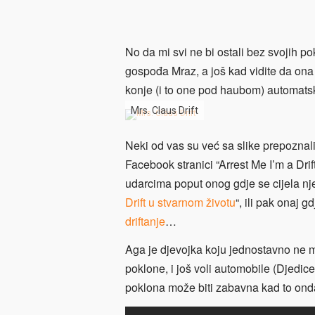
No da mi svi ne bi ostali bez svojih p
gospođa Mraz, a još kad vidite da ona 
konje (i to one pod haubom) automatsk
Mrs. Claus Drift
Neki od vas su već sa slike prepoznal
Facebook stranici “Arrest Me I’m a Drif
udarcima poput onog gdje se cijela njez
Drift u stvarnom životu
“, ili pak onaj g
driftanje
…
Aga je djevojka koju jednostavno ne mož
poklone, i još voli automobile (Djedic
poklona može biti zabavna kad to onda