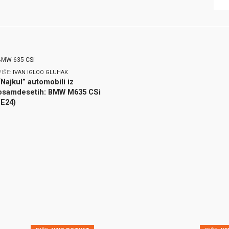
PIŠE:
IVAN IGLOO GLUHAK
“Najkul” automobili iz
osamdesetih: BMW M635 CSi
(E24)