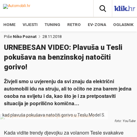
HOME
VIJESTI
TUNING
RETRO
EV-ZONA
OGLASNIK
Piše
Niko Poznat
28.11.2018
URNEBESAN VIDEO: Plavuša u Tesli
pokušava na benzinskoj natočiti
gorivo!
Živjeli smo u uvjerenju da svi znaju da električni
automobili idu na struju, ali to očito ne zna barem jedna
osoba na svijetu i da, kao što je i za pretpostaviti
situacija je poprilično komična…
kad plavuša pokušava natočiti gorivo u Teslu Model S.
foto: YouTube
Kada vidite trendy djevojku za volanom Tesle svakakve