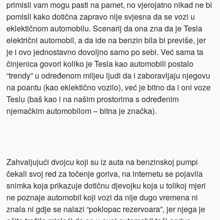
primisli vam mogu pasti na pamet, no vjerojatno nikad ne bi
pomisli kako dotična zapravo nije svjesna da se vozi u
eklektičnom automobilu. Scenarij da ona zna da je Tesla
električni automobil, a da ide na benzin bila bi previše, jer
je i ovo jednostavno dovoljno samo po sebi. Već sama ta
činjenica govori koliko je Tesla kao automobili postalo
“trendy” u određenom miljeu ljudi da i zaboravljaju njegovu
na poantu (kao eklektično vozilo), već je bitno da i oni voze
Teslu (baš kao i na našim prostorima s određenim
njemačkim automobilom – bitna je značka).
Zahvaljujući dvojcu koji su iz auta na benzinskoj pumpi
čekali svoj red za točenje goriva, na internetu se pojavila
snimka koja prikazuje dotičnu djevojku koja u tolikoj mjeri
ne poznaje automobil koji vozi da nije dugo vremena ni
znala ni gdje se nalazi “poklopac rezervoara”, jer njega je