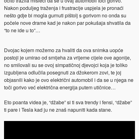
očito tražila misleći da se u ovaj automobil toči gorivo.
Nakon poduljeg traženja i frustracije uspjela je pronaći
nešto gdje bi mogla gurnuti pištolj s gorivom no onda su
počele nove drame kad je nakon par pokušaja shvatila da
“to ne ide u to”…
Dvojac kojem možemo za hvaliti da ova snimka uopće
postoji je umirao od smijeha za vrijeme cijele ove agonije,
no smilovali su se ovoj simpatičnoj djevojci koja je toliko
izgubljena odlučila posegnuti za džokerom zovi, te joj
objasnili kako je ovo električni automobil i da se u njega ne
toči gorivo već električna energija putem utičnice…
Eto poanta videa je, “džabe” si ti sva trendy i fensi, “džabe”
ti pare i Tesla kad ju ne znaš napuniti kada stane.