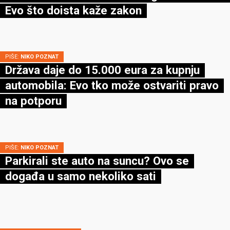
Evo što doista kaže zakon
PIŠE:
NIKO POZNAT
Država daje do 15.000 eura za kupnju
automobila: Evo tko može ostvariti pravo
na potporu
PIŠE:
NIKO POZNAT
Parkirali ste auto na suncu? Ovo se
događa u samo nekoliko sati