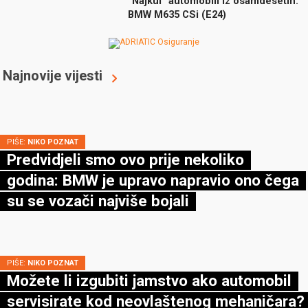
“Najkul” automobili iz osamdesetih:
BMW M635 CSi (E24)
Najnovije vijesti
PIŠE:
NIKO POZNAT
Predvidjeli smo ovo prije nekoliko
godina: BMW je upravo napravio ono čega
su se vozači najviše bojali
PIŠE:
NIKO POZNAT
Možete li izgubiti jamstvo ako automobil
servisirate kod neovlaštenog mehaničara?