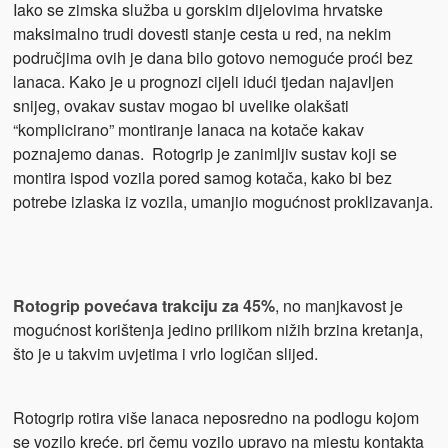
Iako se zimska služba u gorskim dijelovima hrvatske
maksimalno trudi dovesti stanje cesta u red, na nekim
područjima ovih je dana bilo gotovo nemoguće proći bez
lanaca. Kako je u prognozi cijeli idući tjedan najavljen
snijeg, ovakav sustav mogao bi uvelike olakšati
“komplicirano” montiranje lanaca na kotače kakav
poznajemo danas. Rotogrip je zanimljiv sustav koji se
montira ispod vozila pored samog kotača, kako bi bez
potrebe izlaska iz vozila, umanjio mogućnost proklizavanja.
Rotogrip povećava trakciju za 45%
, no manjkavost je
mogućnost korištenja jedino prilikom nižih brzina kretanja,
što je u takvim uvjetima i vrlo logičan slijed.
Rotogrip rotira više lanaca neposredno na podlogu kojom
se vozilo kreće, pri čemu vozilo upravo na mjestu kontakta