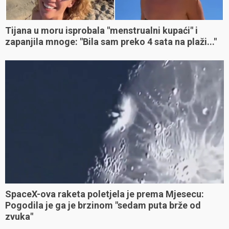
Tijana u moru isprobala "menstrualni kupaći" i
zapanjila mnoge: "Bila sam preko 4 sata na plaži..."
SpaceX-ova raketa poletjela je prema Mjesecu:
Pogodila je ga je brzinom "sedam puta brže od
zvuka"