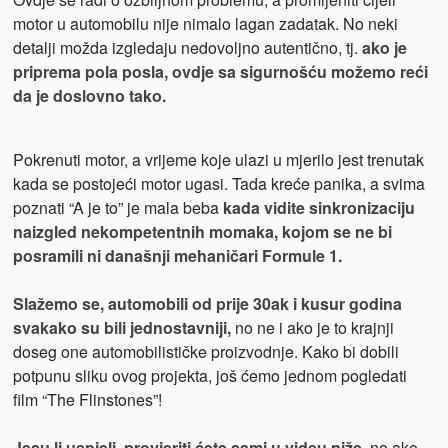
motor u automobilu nije nimalo lagan zadatak. No neki
detalji možda izgledaju nedovoljno autentično, tj.
ako je
priprema pola posla, ovdje sa sigurnošću možemo reći
da je doslovno tako.
Pokrenuti motor, a vrijeme koje ulazi u mjerilo jest trenutak
kada se postojeći motor ugasi. Tada kreće panika, a svima
poznati “A je to” je mala beba
kada vidite sinkronizaciju
naizgled nekompetentnih momaka, kojom se ne bi
posramili ni današnji mehaničari Formule 1.
Slažemo se, automobili od prije 30ak i kusur godina
svakako su bili jednostavniji,
no ne i ako je to krajnji
doseg one automobilističke proizvodnje. Kako bi dobili
potpunu sliku ovog projekta, još ćemo jednom pogledati
film “The Flinstones”!
Jesu li uspjeli, provjeriti ćete sami u videu niže
, no ako