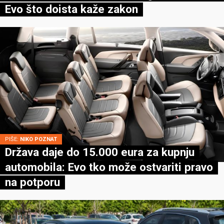
Evo što doista kaže zakon
PIŠE:
NIKO POZNAT
Država daje do 15.000 eura za kupnju
automobila: Evo tko može ostvariti pravo
na potporu