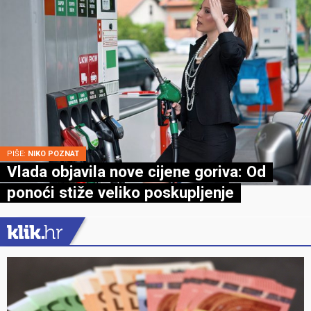
PIŠE:
NIKO POZNAT
Vlada objavila nove cijene goriva: Od
ponoći stiže veliko poskupljenje