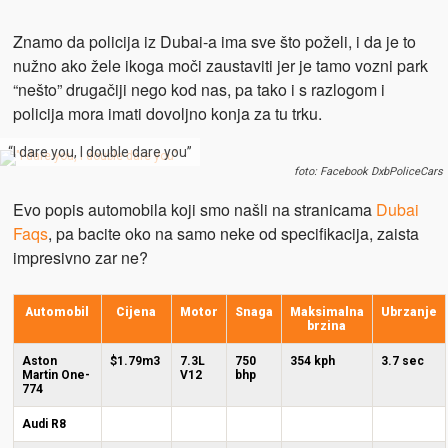
Znamo da policija iz Dubai-a ima sve što poželi, i da je to
nužno ako žele ikoga moči zaustaviti jer je tamo vozni park
“nešto” drugačiji nego kod nas, pa tako i s razlogom i
policija mora imati dovoljno konja za tu trku.
“I dare you, I double dare you”
foto: Facebook DxbPoliceCars
Evo popis automobila koji smo našli na stranicama
Dubai
Faqs
, pa bacite oko na samo neke od specifikacija, zaista
impresivno zar ne?
Automobil
Cijena
Motor
Snaga
Maksimalna
Ubrzanje
brzina
Aston
$1.79m3
7.3L
750
354 kph
3.7 sec
Martin One-
V12
bhp
774
Audi R8