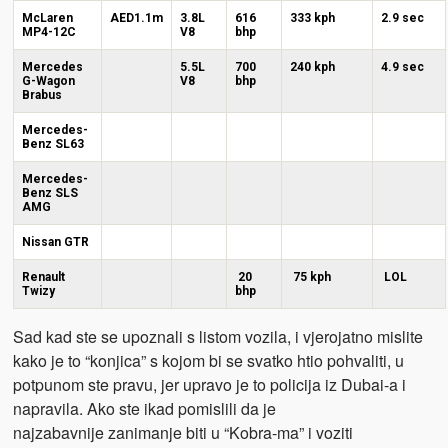
McLaren
AED1.1m
3.8L
616
333 kph
2.9 sec
MP4-12C
V8
bhp
Mercedes
5.5L
700
240 kph
4.9 sec
G-Wagon
V8
bhp
Brabus
Mercedes-
Benz SL63
Mercedes-
Benz SLS
AMG
Nissan GTR
Renault
20
75 kph
LOL
Twizy
bhp
Sad kad ste se upoznali s listom vozila, i vjerojatno mislite
kako je to “konjica” s kojom bi se svatko htio pohvaliti, u
potpunom ste pravu, jer upravo je to policija iz Dubai-a i
napravila. Ako ste ikad pomislili da je
najzabavnije zanimanje biti u “Kobra-ma” i voziti