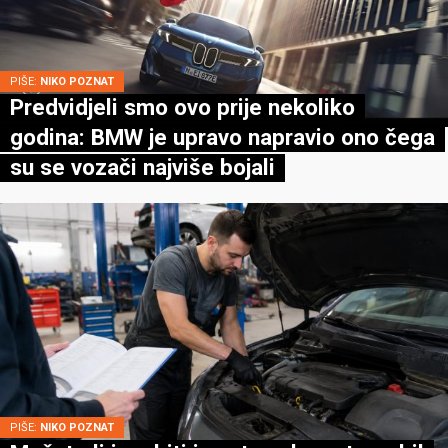
PIŠE:
NIKO POZNAT
Predvidjeli smo ovo prije nekoliko
godina: BMW je upravo napravio ono čega
su se vozači najviše bojali
PIŠE:
NIKO POZNAT