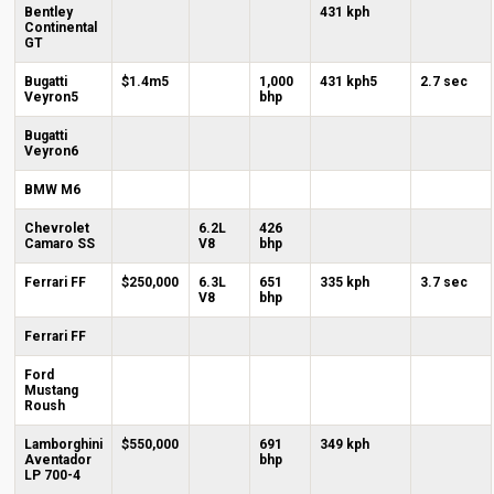
Bentley
431 kph
Continental
GT
Bugatti
$1.4m5
1,000
431 kph5
2.7 sec
Veyron5
bhp
Bugatti
Veyron6
BMW M6
Chevrolet
6.2L
426
Camaro SS
V8
bhp
Ferrari FF
$250,000
6.3L
651
335 kph
3.7 sec
V8
bhp
Ferrari FF
Ford
Mustang
Roush
Lamborghini
$550,000
691
349 kph
Aventador
bhp
LP 700-4