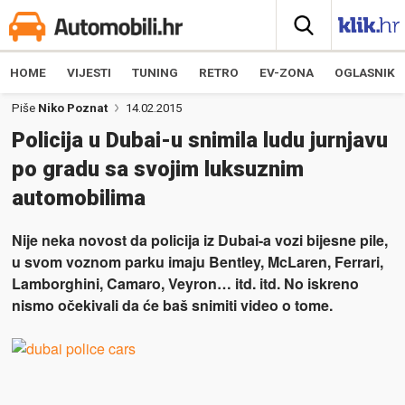
HOME
VIJESTI
TUNING
RETRO
EV-ZONA
OGLASNIK
Piše
Niko Poznat
14.02.2015
Policija u Dubai-u snimila ludu jurnjavu
po gradu sa svojim luksuznim
automobilima
Nije neka novost da policija iz Dubai-a vozi bijesne pile,
u svom voznom parku imaju Bentley, McLaren, Ferrari,
Lamborghini, Camaro, Veyron… itd. itd. No iskreno
nismo očekivali da će baš snimiti video o tome.