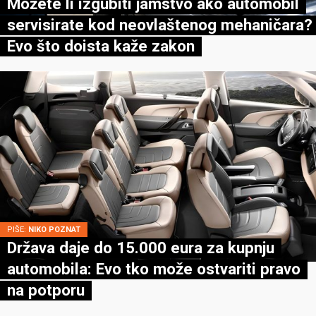
Možete li izgubiti jamstvo ako automobil
servisirate kod neovlaštenog mehaničara?
Evo što doista kaže zakon
PIŠE:
NIKO POZNAT
Država daje do 15.000 eura za kupnju
automobila: Evo tko može ostvariti pravo
na potporu