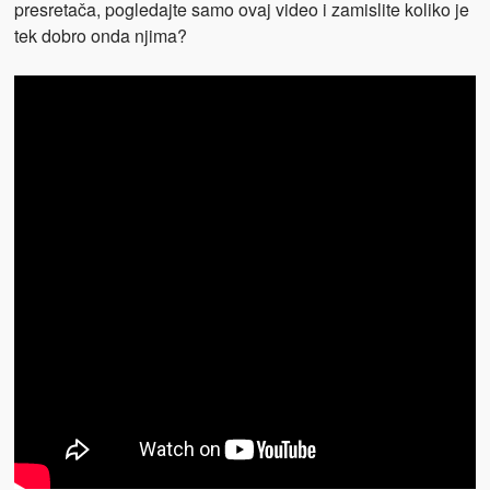
presretača, pogledajte samo ovaj video i zamislite koliko je
tek dobro onda njima?