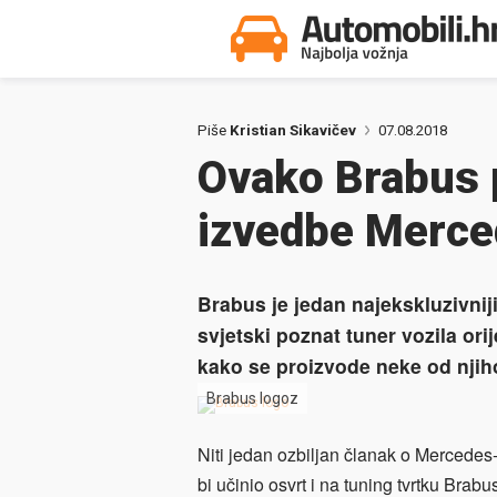
Piše
Kristian Sikavičev
07.08.2018
Ovako Brabus p
izvedbe Merc
Brabus je jedan najekskluzivnij
svjetski poznat tuner vozila or
kako se proizvode neke od njih
Brabus logoz
Niti jedan ozbiljan članak o Mercedes
bi učinio osvrt i na tuning tvrtku Brabu