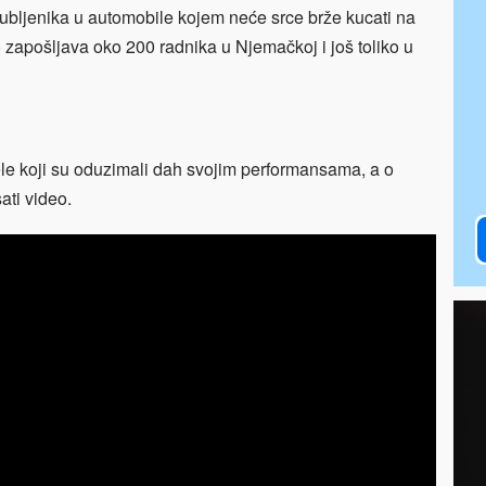
jubljenika u automobile kojem neće srce brže kucati na
 zapošljava oko 200 radnika u Njemačkoj i još toliko u
e koji su oduzimali dah svojim performansama, a o
ati video.