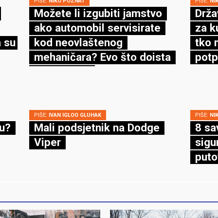
PIŠE:
NIKO POZNAT
PIŠE:
NI
Možete li izgubiti jamstvo
Drža
ako automobil servisirate
za k
 su
kod neovlaštenog
tko 
mehaničara? Evo što doista
potp
kaže zakon
PIŠE:
IVAN IGLOO GLUHAK
PIŠE:
NI
cu?
Mali podsjetnik na Dodge
8 sa
Viper
sigu
puto