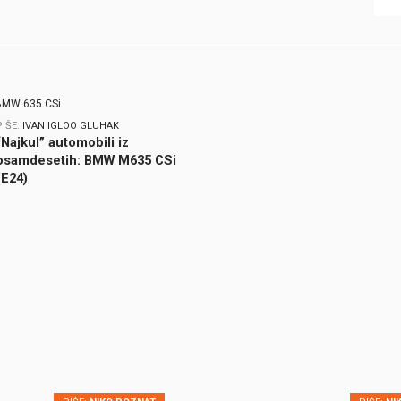
PIŠE:
IVAN IGLOO GLUHAK
“Najkul” automobili iz
osamdesetih: BMW M635 CSi
(E24)