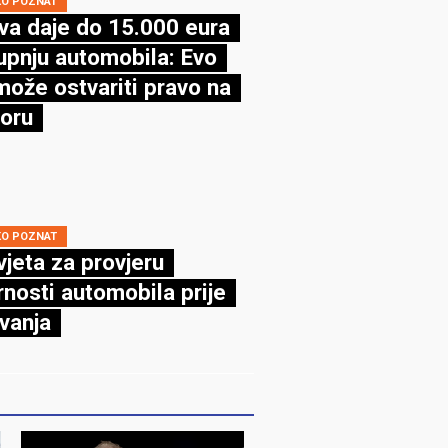
KO POZNAT
va daje do 15.000 eura
upnju automobila: Evo
može ostvariti pravo na
oru
KO POZNAT
vjeta za provjeru
rnosti automobila prije
vanja