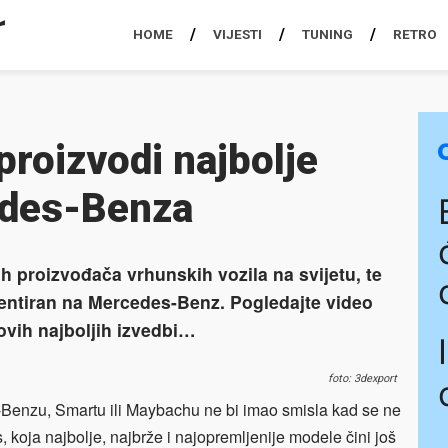
HOME
VIJESTI
TUNING
RETRO
roizvodi najbolje
edes-Benza
ih proizvođača vrhunskih vozila na svijetu, te
ijentiran na Mercedes-Benz. Pogledajte video
ovih najboljih izvedbi…
foto: 3dexport
-Benzu, Smartu ili Maybachu ne bi imao smisla kad se ne
s, koja najbolje, najbrže i najopremljenije modele čini još