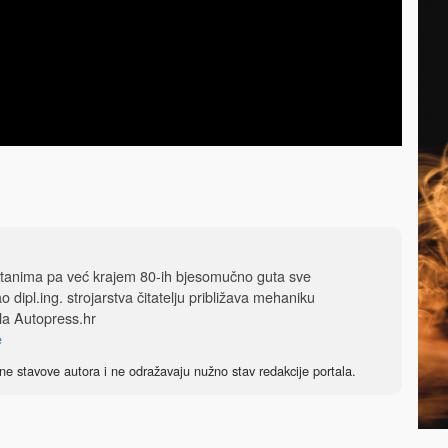
tanima pa već krajem 80-ih bjesomučno guta sve
 dipl.ing. strojarstva čitatelju približava mehaniku
ala
Autopress.hr
e
ne stavove autora i ne odražavaju nužno stav redakcije portala.