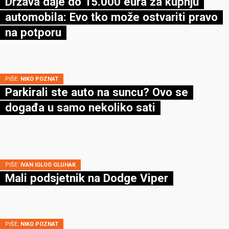
Država daje do 15.000 eura za kupnju
automobila: Evo tko može ostvariti pravo
na potporu
PIŠE:
NIKO POZNAT
Parkirali ste auto na suncu? Ovo se
događa u samo nekoliko sati
PIŠE:
IVAN IGLOO GLUHAK
Mali podsjetnik na Dodge Viper
PIŠE:
NIKO POZNAT