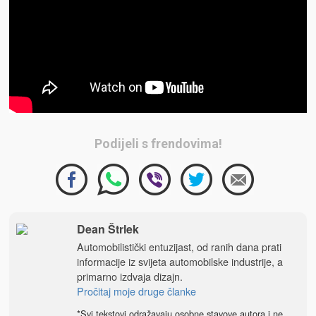
Podijeli s frendovima!
Dean Štrlek
Automobilistički entuzijast, od ranih dana prati
informacije iz svijeta automobilske industrije, a
primarno izdvaja dizajn.
Pročitaj moje druge članke
*Svi tekstovi odražavaju osobne stavove autora i ne