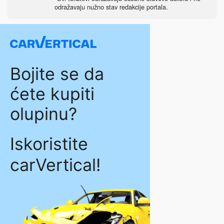
odražavaju nužno stav redakcije portala.