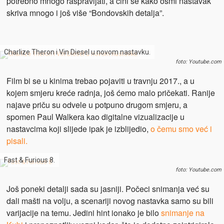
potrebno mnogo raspravljati, a čini se kako osmi nastavak
skriva mnogo i još više “Bondovskih detalja”.
Charlize Theron i Vin Diesel u novom nastavku.
foto: Youtube.com
Film bi se u kinima trebao pojaviti u travnju 2017., a u
kojem smjeru kreće radnja, još ćemo malo pričekati. Ranije
najave priču su odvele u potpuno drugom smjeru, a
spomen Paul Walkera kao digitalne vizualizacije u
nastavcima koji slijede ipak je izblijedio,
o čemu smo već i
pisali.
Fast & Furious 8.
foto: Youtube.com
Još poneki detalji sada su jasniji. Počeci snimanja već su
dali mašti na volju, a scenariji novog nastavka samo su bili
varijacije na temu. Jedini hint ionako je bilo
snimanje na