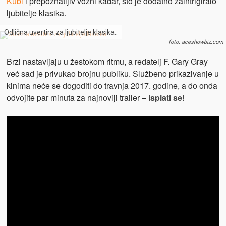
Kubi
i prepoznatljiv vozni kadar, što je dodatno zaintrigiralo
ljubitelje klasika.
Odlična uvertira za ljubitelje klasika..
foto: aceshowbiz.com
Brzi nastavljaju u žestokom ritmu, a redatelj F. Gary Gray
već sad je privukao brojnu publiku. Službeno prikazivanje u
kinima neće se dogoditi do travnja 2017. godine, a do onda
odvojite par minuta za najnoviji trailer –
isplati se!