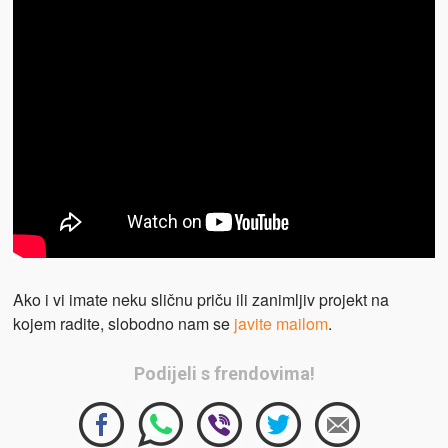
Ako i vi imate neku sličnu priču ili zanimljiv projekt na
kojem radite, slobodno nam se
javite mailom
.
Podijeli s frendovima!