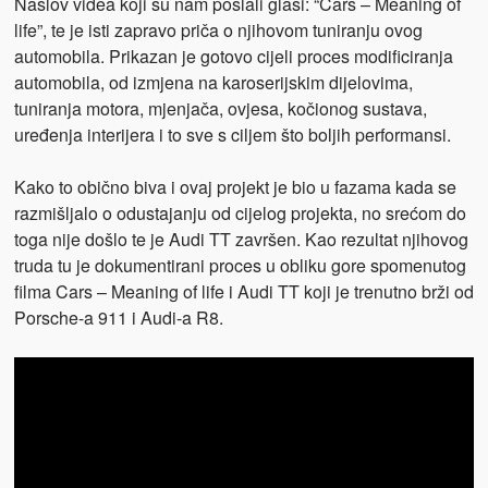
Naslov videa koji su nam poslali glasi: “Cars – Meaning of
life”, te je isti zapravo priča o njihovom tuniranju ovog
automobila. Prikazan je gotovo cijeli proces modificiranja
automobila, od izmjena na karoserijskim dijelovima,
tuniranja motora, mjenjača, ovjesa, kočionog sustava,
uređenja interijera i to sve s ciljem što boljih performansi.
Kako to obično biva i ovaj projekt je bio u fazama kada se
razmišljalo o odustajanju od cijelog projekta, no srećom do
toga nije došlo te je Audi TT završen. Kao rezultat njihovog
truda tu je dokumentirani proces u obliku gore spomenutog
filma Cars – Meaning of life i Audi TT koji je trenutno brži od
Porsche-a 911 i Audi-a R8.