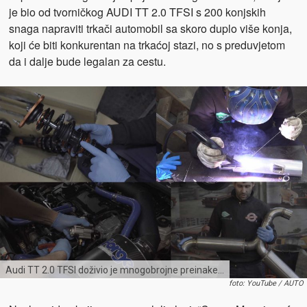
je bio od tvorničkog AUDI TT 2.0 TFSI s 200 konjskih
snaga napraviti trkači automobil sa skoro duplo više konja,
koji će biti konkurentan na trkaćoj stazi, no s preduvjetom
da i dalje bude legalan za cestu.
Audi TT 2.0 TFSI doživio je mnogobrojne preinake…
foto: YouTube / AUTO