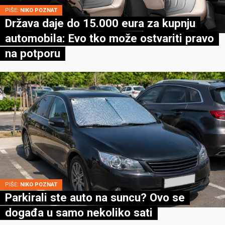
PIŠE:
NIKO POZNAT
Država daje do 15.000 eura za kupnju
automobila: Evo tko može ostvariti pravo
na potporu
PIŠE:
NIKO POZNAT
Parkirali ste auto na suncu? Ovo se
događa u samo nekoliko sati