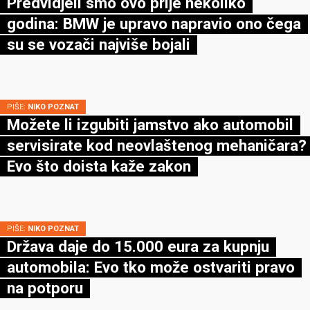
Predvidjeli smo ovo prije nekoliko
godina: BMW je upravo napravio ono čega
su se vozači najviše bojali
PIŠE:
NIKO POZNAT
Možete li izgubiti jamstvo ako automobil
servisirate kod neovlaštenog mehaničara?
Evo što doista kaže zakon
PIŠE:
NIKO POZNAT
Država daje do 15.000 eura za kupnju
automobila: Evo tko može ostvariti pravo
na potporu