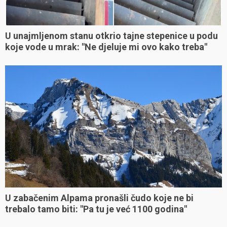
U unajmljenom stanu otkrio tajne stepenice u podu
koje vode u mrak: "Ne djeluje mi ovo kako treba"
U zabačenim Alpama pronašli čudo koje ne bi
trebalo tamo biti: "Pa tu je već 1100 godina"