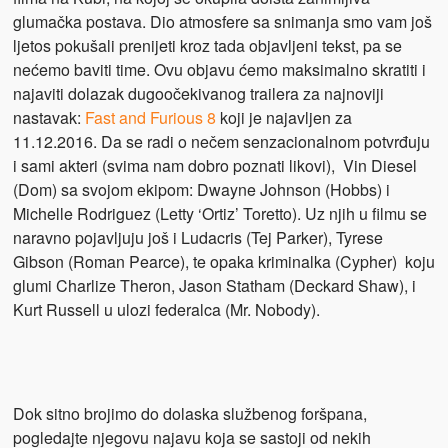
glumačka postava. Dio atmosfere sa snimanja smo vam još
ljetos pokušali prenijeti kroz tada objavljeni tekst, pa se
nećemo baviti time. Ovu objavu ćemo maksimalno skratiti i
najaviti dolazak dugoočekivanog trailera za najnoviji
nastavak:
Fast and Furious 8
koji je najavljen za
11.12.2016. Da se radi o nečem senzacionalnom potvrđuju
i sami akteri (svima nam dobro poznati likovi), Vin Diesel
(Dom) sa svojom ekipom: Dwayne Johnson (Hobbs) i
Michelle Rodriguez (Letty ‘Ortiz’ Toretto). Uz njih u filmu se
naravno pojavljuju još i Ludacris (Tej Parker), Tyrese
Gibson (Roman Pearce), te opaka kriminalka (Cypher) koju
glumi Charlize Theron, Jason Statham (Deckard Shaw), i
Kurt Russell u ulozi federalca (Mr. Nobody).
Dok sitno brojimo do dolaska službenog foršpana,
pogledajte njegovu najavu koja se sastoji od nekih