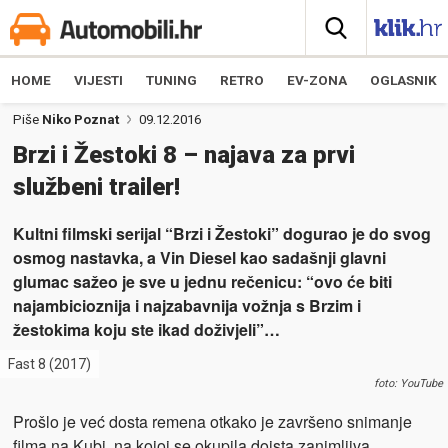
HOME
VIJESTI
TUNING
RETRO
EV-ZONA
OGLASNIK
Piše
Niko Poznat
09.12.2016
Brzi i Žestoki 8 – najava za prvi
službeni trailer!
Kultni filmski serijal “Brzi i Žestoki” dogurao je do svog
osmog nastavka, a Vin Diesel kao sadašnji glavni
glumac sažeo je sve u jednu rečenicu: “ovo će biti
najambicioznija i najzabavnija vožnja s Brzim i
žestokima koju ste ikad doživjeli”…
Fast 8 (2017)
foto: YouTube
Prošlo je već dosta remena otkako je završeno snimanje
filma na Kubi, na kojoj se okupila doista zanimljiva