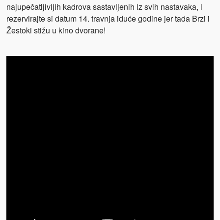
najupečatljivijih kadrova sastavljenih iz svih nastavaka, i
rezervirajte si datum 14. travnja iduće godine jer tada Brzi i
Žestoki stižu u kino dvorane!