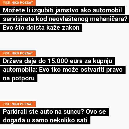
PIŠE:
NIKO POZNAT
Možete li izgubiti jamstvo ako automobil
servisirate kod neovlaštenog mehaničara?
Evo što doista kaže zakon
PIŠE:
NIKO POZNAT
Država daje do 15.000 eura za kupnju
automobila: Evo tko može ostvariti pravo
na potporu
PIŠE:
NIKO POZNAT
Parkirali ste auto na suncu? Ovo se
događa u samo nekoliko sati