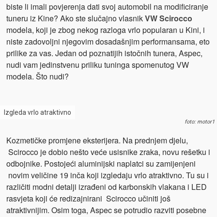
biste li imali povjerenja dati svoj automobil na modificiranje
tuneru iz Kine? Ako ste slučajno vlasnik
VW Scirocco
modela, koji je zbog nekog razloga vrlo popularan u Kini, i
niste zadovoljni njegovim dosadašnjim performansama, eto
prilike za vas. Jedan od poznatijih istočnih tunera, Aspec,
nudi vam jedinstvenu priliku tuninga spomenutog VW
modela. Što nudi?
Izgleda vrlo atraktivno
foto: motor1
Kozmetičke promjene eksterijera. Na prednjem djelu,
Scirocco je dobio nešto veće usisnike zraka, novu rešetku i
odbojnike. Postojeći aluminijski naplatci su zamijenjeni
novim veličine 19 inča koji izgledaju vrlo atraktivno. Tu su i
različiti modni detalji izrađeni od karbonskih vlakana i LED
rasvjeta koji će redizajnirani Scirocco učiniti još
atraktivnijim. Osim toga, Aspec se potrudio razviti posebne