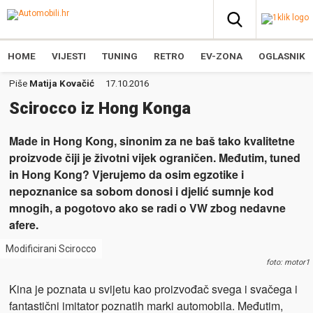
HOME
VIJESTI
TUNING
RETRO
EV-ZONA
OGLASNIK
Piše
Matija Kovačić
17.10.2016
Scirocco iz Hong Konga
Made in Hong Kong, sinonim za ne baš tako kvalitetne
proizvode čiji je životni vijek ograničen. Međutim, tuned
in Hong Kong? Vjerujemo da osim egzotike i
nepoznanice sa sobom donosi i djelić sumnje kod
mnogih, a pogotovo ako se radi o VW zbog nedavne
afere.
Modificirani Scirocco
foto: motor1
Kina je poznata u svijetu kao proizvođač svega i svačega i
fantastični imitator poznatih marki automobila. Međutim,