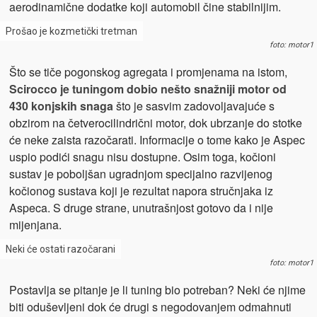
aerodinamične dodatke koji automobil čine stabilnijim.
Prošao je kozmetički tretman
foto: motor1
Što se tiče pogonskog agregata i promjenama na istom,
Scirocco je tuningom dobio nešto snažniji motor od
430 konjskih snaga
što je sasvim zadovoljavajuće s
obzirom na četverocilindrični motor, dok ubrzanje do stotke
će neke zaista razočarati. Informacije o tome kako je Aspec
uspio podići snagu nisu dostupne. Osim toga, kočioni
sustav je poboljšan ugradnjom specijalno razvijenog
kočionog sustava koji je rezultat napora stručnjaka iz
Aspeca. S druge strane, unutrašnjost gotovo da i nije
mijenjana.
Neki će ostati razočarani
foto: motor1
Postavlja se pitanje je li tuning bio potreban? Neki će njime
biti oduševljeni dok će drugi s negodovanjem odmahnuti