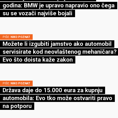
godina: BMW je upravo napravio ono čega
su se vozači najviše bojali
PIŠE:
NIKO POZNAT
Možete li izgubiti jamstvo ako automobil
servisirate kod neovlaštenog mehaničara?
Evo što doista kaže zakon
PIŠE:
NIKO POZNAT
Država daje do 15.000 eura za kupnju
automobila: Evo tko može ostvariti pravo
na potporu