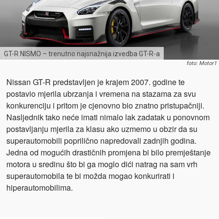
GT-R NISMO – trenutno najsnažnija izvedba GT-R-a
foto: Motor1
Nissan GT-R predstavljen je krajem 2007. godine te
postavio mjerila ubrzanja i vremena na stazama za svu
konkurenciju i pritom je cjenovno bio znatno pristupačniji.
Nasljednik tako neće imati nimalo lak zadatak u ponovnom
postavljanju mjerila za klasu ako uzmemo u obzir da su
superautomobili poprilično napredovali zadnjih godina.
Jedna od mogućih drastičnih promjena bi bilo premještanje
motora u sredinu što bi ga moglo dići natrag na sam vrh
superautomobila te bi možda mogao konkurirati i
hiperautomobilima.