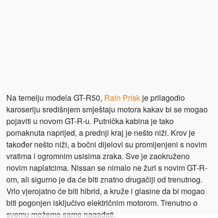
Na temelju modela GT-R50,
Rain Prisk
je prilagodio
karoseriju središnjem smještaju motora kakav bi se mogao
pojaviti u novom GT-R-u. Putnička kabina je tako
pomaknuta naprijed, a prednji kraj je nešto niži. Krov je
također nešto niži, a bočni dijelovi su promijenjeni s novim
vratima i ogromnim usisima zraka. Sve je zaokruženo
novim naplatcima. Nissan se nimalo ne žuri s novim GT-R-
om, ali sigurno je da će biti znatno drugačiji od trenutnog.
Vrlo vjerojatno će biti hibrid, a kruže i glasine da bi mogao
biti pogonjen isključivo električnim motorom. Trenutno o
svemu možemo samo nagađati.