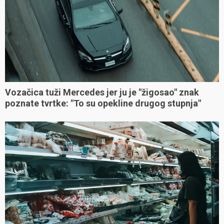
Vozačica tuži Mercedes jer ju je "žigosao" znak
poznate tvrtke: "To su opekline drugog stupnja"