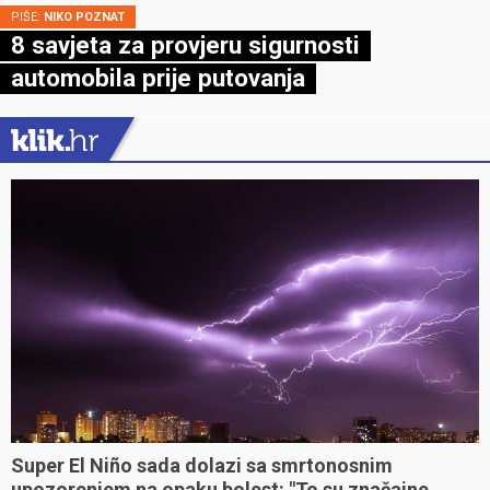
PIŠE:
NIKO POZNAT
8 savjeta za provjeru sigurnosti
automobila prije putovanja
Super El Niño sada dolazi sa smrtonosnim
upozorenjem na opaku bolest: "To su značajne