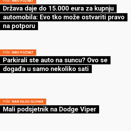
PIŠE:
NIKO POZNAT
Država daje do 15.000 eura za kupnju
automobila: Evo tko može ostvariti pravo
na potporu
PIŠE:
NIKO POZNAT
Parkirali ste auto na suncu? Ovo se
događa u samo nekoliko sati
PIŠE:
IVAN IGLOO GLUHAK
Mali podsjetnik na Dodge Viper