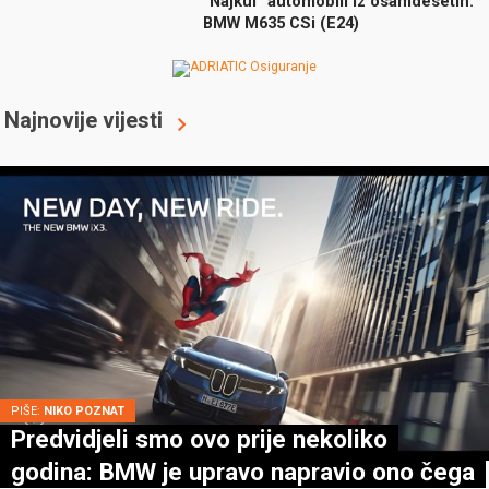
“Najkul” automobili iz osamdesetih:
BMW M635 CSi (E24)
Najnovije vijesti
PIŠE:
NIKO POZNAT
Predvidjeli smo ovo prije nekoliko
godina: BMW je upravo napravio ono čega