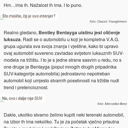
Hm…ima ih. Nažalost ih ima. I to puno.
Što mislite, čiji je ovo interijer?
foto: Classic Youngtimers
Realno gledano,
Bentley Bentayga uistinu jest oličenje
luksuza
. Radi se o automobilu u koji je kompletna V.A.G.
grupa ugurala sva svoja znanja i vještine, kako bi upravo
ovaj automobil suvereno zavladao svijetom luksuznih SUV-
modela na tržištu. I to je s jedne strane sasvim u redu, no s
one druge je Bentayga (poput mnogih drugih pripadnika
SUV-kategorije automobila) jednostavno nepotreban
automobil koji umjesto stvarnih posebnosti na tržište nudi
trend i pretencioznost.
Ne, ovo i dalje nije SUV.
foto: Mercedes-Benz
Dakle, ukoliko stvarno želimo kupiti neki terenski automobil,
na izbor ih ima nekoliko. Tu je za početak vječno prisutna