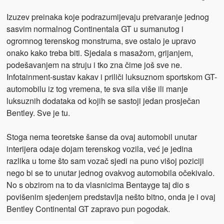
Izuzev preinaka koje podrazumijevaju pretvaranje jednog
sasvim normalnog Continentala GT u sumanutog i
ogromnog terenskog monstruma, sve ostalo je upravo
onako kako treba biti. Sjedala s masažom, grijanjem,
podešavanjem na struju i tko zna čime još sve ne.
Infotainment-sustav kakav i priliči luksuznom sportskom GT-
automobilu iz tog vremena, te sva sila više ili manje
luksuznih dodataka od kojih se sastoji jedan prosječan
Bentley. Sve je tu.
Stoga nema teoretske šanse da ovaj automobil unutar
interijera odaje dojam terenskog vozila, već je jedina
razlika u tome što sam vozač sjedi na puno višoj poziciji
nego bi se to unutar jednog ovakvog automobila očekivalo.
No s obzirom na to da vlasnicima Bentayge taj dio s
povišenim sjedenjem predstavlja nešto bitno, onda je i ovaj
Bentley Continental GT zapravo pun pogodak.