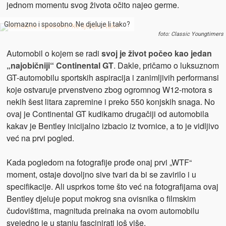
jednom momentu svog života očito najeo germe.
Glomazno i sposobno. Ne djeluje li tako?
foto: Classic Youngtimers
Automobil o kojem se radi
svoj je život počeo kao jedan
„najobičniji“ Continental GT
. Dakle, pričamo o luksuznom
GT-automobilu sportskih aspiracija i zanimljivih performansi
koje ostvaruje prvenstveno zbog ogromnog W12-motora s
nekih šest litara zapremine i preko 550 konjskih snaga. No
ovaj je Continental GT kudikamo drugačiji od automobila
kakav je Bentley inicijalno izbacio iz tvornice, a to je vidljivo
već na prvi pogled.
Kada pogledom na fotografije prođe onaj prvi „WTF“
moment, ostaje dovoljno sive tvari da bi se zavirilo i u
specifikacije. Ali usprkos tome što već na fotografijama ovaj
Bentley djeluje poput mokrog sna ovisnika o filmskim
čudovištima, magnituda preinaka na ovom automobilu
svejedno je u stanju fascinirati još više.