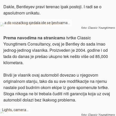
Dakle, Bentleyev pravi terenac ipak postoji. I radi se o
apsolutnom unikatu.
…a do vozačkog sjedala ide se ljestvama…
foto: Classic Youngtimers
Prema navodima na stranicam
a tvrtke Classic
Youngtimers Consultancy, ovaj je Bentley do sada imao
jednog-jedinog vlasnika. Proizveden je 2004. godine i od
tada do danas je prešao ukupno tek nešto više od 85,000
kilometara.
Bivši je vlasnik ovaj automobil dovezao u njegovom
originalnom stanju, tako da su sve modifikacije na njemu
nastale pod budnim okom ekipe iz gore spomenute tvrtke.
Stoga nikoga ne bi trebala čuditi niti garancija koja uz ovaj
automobil dolazi bez ikakvog problema.
Lights, camera…
foto: Classic Youngtimers