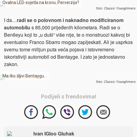
Ovalna LED-svjetla na krovu. Perverzija?
foto: Classic Youngtimers
I da…
radi se o polovnom i naknadno modificiranom
automobilu
s 85,000 prijeđenih kilometara. Radi se o
Bentleyu koji to „u duši“ više nije, te o monstruozi kakvoj bi
eventualno Franco Sbarro mogao zapljeskati. Ali je usprkos
svemu tome milijun puta veća pojava i istovremeno
iskoristiviji automobil od Bentayge. I zato je jednostavno
zakon.
Ma tko šljivi Bentaygu…
foto: Classic Youngtimers
Podijeli s frendovima!
Ivan IGloo Gluhak