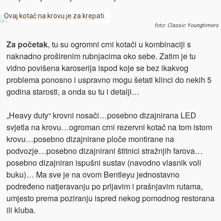
Ovaj kotač na krovu je za krepati.
foto: Classic Youngtimers
Za početak
, tu su ogromni crni kotači u kombinaciji s
naknadno proširenim rubnjacima oko sebe. Zatim je tu
vidno povišena karoserija ispod koje se bez ikakvog
problema ponosno i uspravno mogu šetati klinci do nekih 5
godina starosti, a onda su tu i detalji…
„Heavy duty“ krovni nosači…posebno dizajnirana LED
svjetla na krovu…ogroman crni rezervni kotač na tom istom
krovu…posebno dizajnirane ploče montirane na
podvozje…posebno dizajnirani štitnici stražnjih farova…
posebno dizajniran ispušni sustav (navodno vlasnik voli
buku)… Ma sve je na ovom Bentleyu jednostavno
podređeno natjeravanju po prljavim i prašnjavim rutama,
umjesto prema poziranju ispred nekog pomodnog restorana
ili kluba.