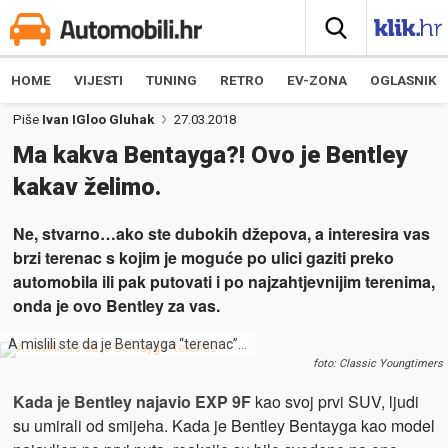
HOME
VIJESTI
TUNING
RETRO
EV-ZONA
OGLASNIK
Piše
Ivan IGloo Gluhak
27.03.2018
Ma kakva Bentayga?! Ovo je Bentley
kakav želimo.
Ne, stvarno…ako ste dubokih džepova, a interesira vas
brzi terenac s kojim je moguće po ulici gaziti preko
automobila ili pak putovati i po najzahtjevnijim terenima,
onda je ovo Bentley za vas.
A mislili ste da je Bentayga “terenac”…
foto: Classic Youngtimers
Kada je Bentley najavio EXP 9F
kao svoj prvi SUV, ljudi
su umirali od smijeha. Kada je Bentley Bentayga kao model