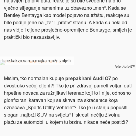
najavljen po prvi puta, reakcije su bile svedene na ono
vječno slijeganje ramenima uz obavezno „meh“. Kada se
Bentley Bentayga kao model pojavio na tržištu, reakcije su
bile podijeljene na „za“ i „protiv“ stranu. A kada su neki od
nas vidjeli cijene prosječno-opremljene Bentayge, smijeh je
praktički bio nezaustavljiv.
Lice kakvo samo majka može voljeti.
foto: AutoWP
Mislim, tko normalan kupuje
prepakirani Audi Q7
po
dvostruko većoj cijeni?! Tko je pri zdravoj pameti voljan dati
hrpetine novaca za ružnjikavi terenac koji to i nije, odnosno
glorificirani karavan koji se skriva iza skraćenice koja
označava „Sports Utility Vehicle“? Tko je u stanju popušiti
slogan „najbrži SUV na svijetu“ i iskrcati nečiju životnu
plaću za automobil u kojem tu brzinu nikada neće postići?