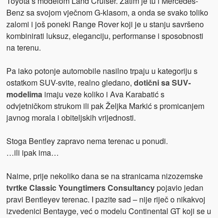
Toyota s modelom Land Cruiser. Zatim je tu i Mercedes-
Benz sa svojom vječnom G-klasom, a onda se svako toliko
zalomi i još poneki Range Rover koji je u stanju savršeno
kombinirati luksuz, eleganciju, performanse i sposobnosti
na terenu.
Pa iako potonje automobile nasilno trpaju u kategoriju s
ostatkom SUV-svite, realno gledano,
dotični sa SUV-
modelima
imaju veze koliko i Ava Karabatić s
odvjetničkom strukom ili pak Željka Markić s promicanjem
javnog morala i obiteljskih vrijednosti.
Stoga Bentley zapravo nema terenac u ponudi.
…ili ipak ima…
Naime, prije nekoliko dana se na stranicama nizozemske
tvrtke Classic Youngtimers Consultancy
pojavio jedan
pravi Bentleyev terenac. I pazite sad – nije riječ o nikakvoj
izvedenici Bentayge, već o modelu Continental GT koji se u