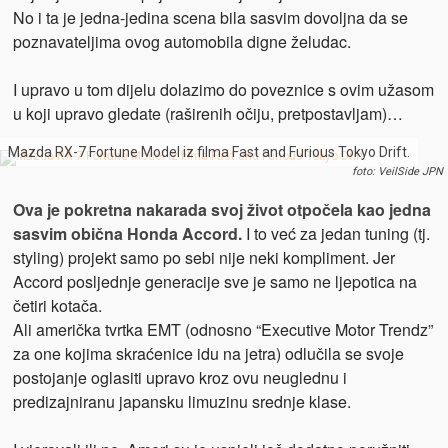
No i ta je jedna-jedina scena bila sasvim dovoljna da se
poznavateljima ovog automobila digne želudac.
I upravo u tom dijelu dolazimo do poveznice s ovim užasom
u koji upravo gledate (raširenih očiju, pretpostavljam)…
Mazda RX-7 Fortune Model iz filma Fast and Furious Tokyo Drift.
foto: VeilSide JPN
Ova je pokretna nakarada svoj život otpočela kao jedna
sasvim obična Honda Accord.
I to već za jedan tuning (tj.
styling) projekt samo po sebi nije neki kompliment. Jer
Accord posljednje generacije sve je samo ne ljepotica na
četiri kotača.
Ali američka tvrtka EMT (odnosno “Executive Motor Trendz”
za one kojima skraćenice idu na jetra) odlučila se svoje
postojanje oglasiti upravo kroz ovu neuglednu i
predizajniranu japansku limuzinu srednje klase.