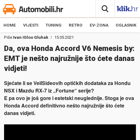
HOME
VIJESTI
TUNING
RETRO
EV-ZONA
OGLASNIK
Piše
Ivan IGloo Gluhak
15.05.2021
Da, ova Honda Accord V6 Nemesis by:
EMT je nešto najružnije što ćete danas
vidjeti!
Sjećate li se VeilSideovih optičkih dodataka za Hondu
NSX i Mazdu RX-7 iz „Fortune“ serije?
E pa ovo je još gore i estetski neuglednije. Stoga je ova
Honda Accord definitivno nešto najružnije što ćete
danas vidjeti.