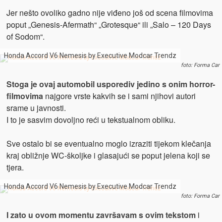
Jer nešto ovoliko gadno nije viđeno još od scena filmovima
poput „Genesis-Afermath“ „Grotesque“ ili „Salo – 120 Days
of Sodom“.
Honda Accord V6 Nemesis by Executive Modcar Trendz
foto: Forma Car
Stoga je ovaj automobil usporediv jedino s onim horror-
filmovima
najgore vrste kakvih se i sami njihovi autori
srame u javnosti.
I to je sasvim dovoljno reći u tekstualnom obliku.
Sve ostalo bi se eventualno moglo izraziti tijekom klečanja
kraj obližnje WC-školjke i glasajući se poput jelena koji se
tjera.
Honda Accord V6 Nemesis by Executive Modcar Trendz
foto: Forma Car
I zato u ovom momentu završavam s ovim tekstom
i