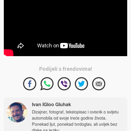
Podijeli s frendovima!
Ivan IGloo Gluhak
Dizajner, fotograf, tekstopisac i ovisnik o svijetu
automobila od svoje treće godine života.
Ponekad ljut, ponekad tvrdoglav, ali uvijek bez
dlake na jeziku.