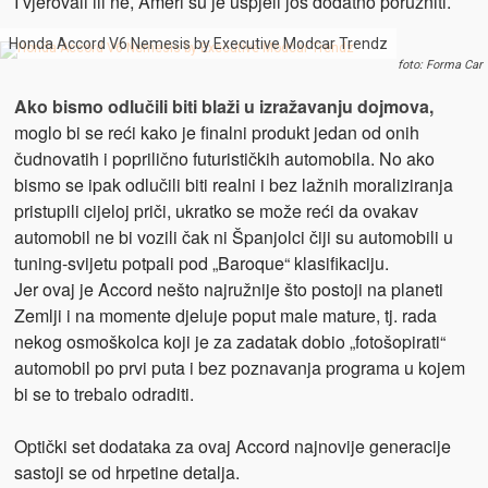
I vjerovali ili ne, Ameri su je uspjeli još dodatno poružniti.
Honda Accord V6 Nemesis by Executive Modcar Trendz
foto: Forma Car
Ako bismo odlučili biti blaži u izražavanju dojmova,
moglo bi se reći kako je finalni produkt jedan od onih
čudnovatih i poprilično futurističkih automobila. No ako
bismo se ipak odlučili biti realni i bez lažnih moraliziranja
pristupili cijeloj priči, ukratko se može reći da ovakav
automobil ne bi vozili čak ni Španjolci čiji su automobili u
tuning-svijetu potpali pod „Baroque“ klasifikaciju.
Jer ovaj je Accord nešto najružnije što postoji na planeti
Zemlji i na momente djeluje poput male mature, tj. rada
nekog osmoškolca koji je za zadatak dobio „fotošopirati“
automobil po prvi puta i bez poznavanja programa u kojem
bi se to trebalo odraditi.
Optički set dodataka za ovaj Accord najnovije generacije
sastoji se od hrpetine detalja.