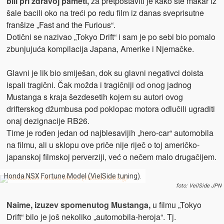
bili pri zdravoj pameti,
za pretpostaviti je kako ste makar iz
šale bacili oko na treći po redu film iz danas sveprisutne
franšize „Fast and the Furious“.
Dotični se nazivao „Tokyo Drift“ i sam je po sebi bio pomalo
zbunjujuća kompilacija Japana, Amerike i Njemačke.
Glavni je lik bio smiješan, dok su glavni negativci doista
ispali tragični. Čak možda i tragičniji od onog jadnog
Mustanga s kraja šezdesetih kojem su autori ovog
drifterskog džumbusa pod poklopac motora odlučili ugraditi
onaj dezignacije RB26.
Time je rođen jedan od najblesavijih „hero-car“ automobila
na filmu, ali u sklopu ove priče nije riječ o toj američko-
japanskoj filmskoj perverziji, već o nečem malo drugačijem.
Honda NSX Fortune Model (VielSide tuning).
foto: VeilSide JPN
Naime, izuzev spomenutog Mustanga,
u filmu „Tokyo
Drift“ bilo je još nekoliko „automobila-heroja“. Tj.