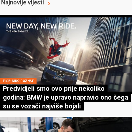
Najnovije vijesti
PIŠE:
NIKO POZNAT
Predvidjeli smo ovo prije nekoliko
godina: BMW je upravo napravio ono čega
su se vozači najviše bojali