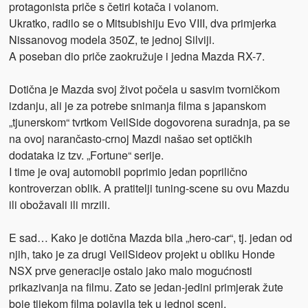
protagonista priče s četiri kotača i volanom.
Ukratko, radilo se o Mitsubishiju Evo VIII, dva primjerka
Nissanovog modela 350Z, te jednoj Silviji.
A poseban dio priče zaokružuje i jedna Mazda RX-7.
Dotična je Mazda svoj život počela u sasvim tvorničkom
izdanju, ali je za potrebe snimanja filma s japanskom
„tjunerskom“ tvrtkom VeilSide dogovorena suradnja, pa se
na ovoj narančasto-crnoj Mazdi našao set optičkih
dodataka iz tzv. „Fortune“ serije.
I time je ovaj automobil poprimio jedan poprilično
kontroverzan oblik. A pratitelji tuning-scene su ovu Mazdu
ili obožavali ili mrzili.
E sad… Kako je dotična Mazda bila „hero-car“, tj. jedan od
njih, tako je za drugi VeilSideov projekt u obliku Honde
NSX prve generacije ostalo jako malo mogućnosti
prikazivanja na filmu. Zato se jedan-jedini primjerak žute
boje tijekom filma pojavila tek u jednoj sceni.