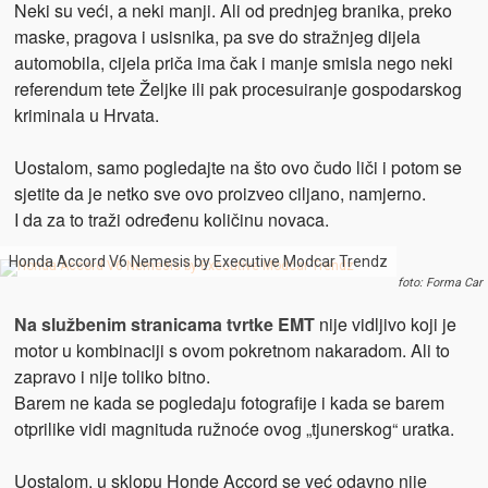
Neki su veći, a neki manji. Ali od prednjeg branika, preko
maske, pragova i usisnika, pa sve do stražnjeg dijela
automobila, cijela priča ima čak i manje smisla nego neki
referendum tete Željke ili pak procesuiranje gospodarskog
kriminala u Hrvata.
Uostalom, samo pogledajte na što ovo čudo liči i potom se
sjetite da je netko sve ovo proizveo ciljano, namjerno.
I da za to traži određenu količinu novaca.
Honda Accord V6 Nemesis by Executive Modcar Trendz
foto: Forma Car
Na službenim stranicama tvrtke EMT
nije vidljivo koji je
motor u kombinaciji s ovom pokretnom nakaradom. Ali to
zapravo i nije toliko bitno.
Barem ne kada se pogledaju fotografije i kada se barem
otprilike vidi magnituda ružnoće ovog „tjunerskog“ uratka.
Uostalom, u sklopu Honde Accord se već odavno nije