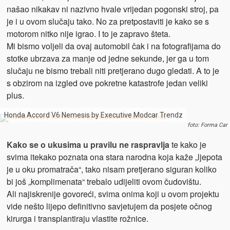
našao nikakav ni nazivno hvale vrijedan pogonski stroj, pa
je i u ovom slučaju tako. No za pretpostaviti je kako se s
motorom nitko nije igrao. I to je zapravo šteta.
Mi bismo voljeli da ovaj automobil čak i na fotografijama do
stotke ubrzava za manje od jedne sekunde, jer ga u tom
slučaju ne bismo trebali niti pretjerano dugo gledati. A to je
s obzirom na izgled ove pokretne katastrofe jedan veliki
plus.
Honda Accord V6 Nemesis by Executive Modcar Trendz
foto: Forma Car
Kako se o ukusima u pravilu ne raspravlja
te kako je
svima itekako poznata ona stara narodna koja kaže „ljepota
je u oku promatrača“, tako nisam pretjerano siguran koliko
bi još „komplimenata“ trebalo udijeliti ovom čudovištu.
Ali najiskrenije govoreći, svima onima koji u ovom projektu
vide nešto lijepo definitivno savjetujem da posjete očnog
kirurga i transplantiraju vlastite rožnice.