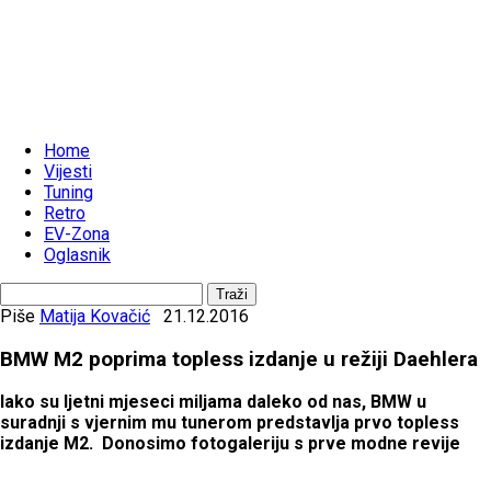
Home
Vijesti
Tuning
Retro
EV-Zona
Oglasnik
Piše
Matija Kovačić
21.12.2016
BMW M2 poprima topless izdanje u režiji Daehlera
Iako su ljetni mjeseci miljama daleko od nas, BMW u
suradnji s vjernim mu tunerom predstavlja prvo topless
izdanje M2. Donosimo fotogaleriju s prve modne revije