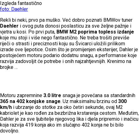
Izgleda fantastično
foto: Daehler
Rekli bi neki, prvo pa muško. Već dobro poznati BMWov tuner
Daehler
i ovog puta donosi poslasticu za sve željne pažnje i
vjetra u kosi. Po prvi puta,
BMW M2 poprima topless izdanje
koje mu stoji i više nego fantastično. Ne treba trošiti previše
riječi o strasti i preciznosti koju su Švicarci uložili prilikom
izrade ove ljepotice. Osim što je promijenjen eksterijer, Dahler je
postojećem motoru podario dodatnu snagu, a performanse koje
razvija zadovoljit će potrebe i onih najzahtjevnijih. Krenimo na
brojke …
Motoru zapremnine
3.0 litre
snaga je povećana sa standardnih
365 na 402 konjske snage
. Uz maksimalnu brzinu od
300
km/h
i ubrzanje do stotke za oko četiri sekunde, ovaj M2
kabriolet je kao rođen za bezbrižna krstarenja cestom. Međutim,
Dahler je za sve ljubitelje njegovog lika i djela pripremio i inačicu
koja razvija 419 konja ako im slučajno 402 konja ne bi bilo
dovoljno.