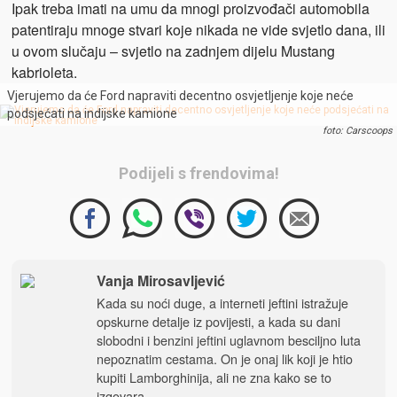
Ipak treba imati na umu da mnogi proizvođači automobila
patentiraju mnoge stvari koje nikada ne vide svjetlo dana, ili
u ovom slučaju – svjetlo na zadnjem dijelu Mustang
kabrioleta.
Vjerujemo da će Ford napraviti decentno osvjetljenje koje neće
podsjećati na indijske kamione
foto: Carscoops
Podijeli s frendovima!
Vanja Mirosavljević
Kada su noći duge, a interneti jeftini istražuje
opskurne detalje iz povijesti, a kada su dani
slobodni i benzini jeftini uglavnom besciljno luta
nepoznatim cestama. On je onaj lik koji je htio
kupiti Lamborghinija, ali ne zna kako se to
izgovara.