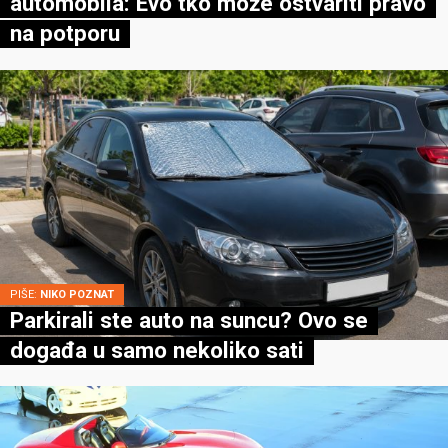
automobila: Evo tko može ostvariti pravo
na potporu
PIŠE:
NIKO POZNAT
Parkirali ste auto na suncu? Ovo se
događa u samo nekoliko sati