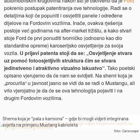
automobilskim krugovima nakon što je otkriveno da je
Ford
pokrenio postupak patentiranja ove tehnologije. Radi se o
detaljima koji će popuniti i osvjetliti panele i određene
dijelove na Fordovim vozilima. Inače, ovakva rješenja
postoje već godinama na after-market tržištu, a kako stvari
stoje Ford će prvi ponuditi tvorničko (odnosno kao dio
standardne opreme) karoserijsko osvjetljenje za svoja
vozila.
U prijavi patenta stoji da se: „Osvjetljenje stvara
uz pomoć fotoosjetljivih struktura čim se stvara
jedinstveno i atraktivno vizualno iskustvo“.
Tako poetski
opisano vjerujemo da će nam se svidjeti. Na shemi koja je
„procurila“ u javnost jasno se vidi da se radi o Mustangu, ali
vrlo vjerojatno je da će se ova tehnologija pojaviti i na
drugim Fordovim vozilima.
Shema koja je “pala s kamiona” – gdje bi mogli vidjeti integrirana
svjetla na primjeru Mustang kabrioleta
foto: Carscoops