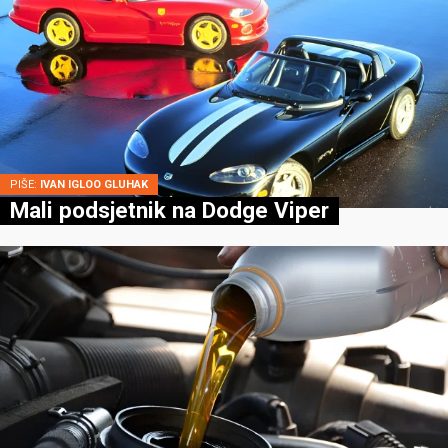
PIŠE:
IVAN IGLOO GLUHAK
Mali podsjetnik na Dodge Viper