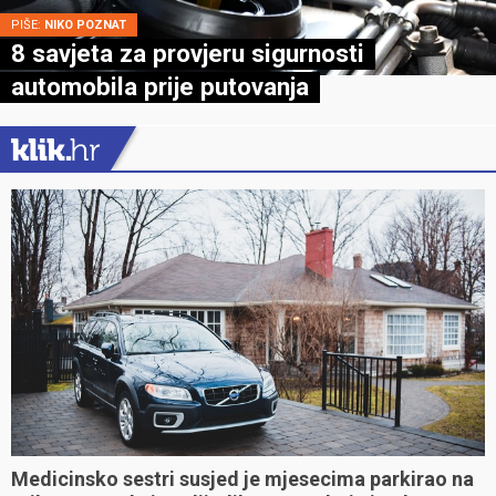
PIŠE:
NIKO POZNAT
8 savjeta za provjeru sigurnosti
automobila prije putovanja
Medicinsko sestri susjed je mjesecima parkirao na