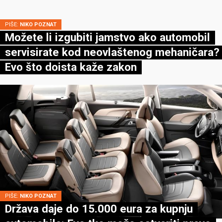
PIŠE:
NIKO POZNAT
Možete li izgubiti jamstvo ako automobil
servisirate kod neovlaštenog mehaničara?
Evo što doista kaže zakon
PIŠE:
NIKO POZNAT
Država daje do 15.000 eura za kupnju