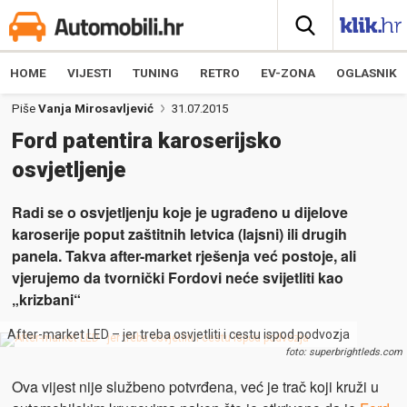
HOME
VIJESTI
TUNING
RETRO
EV-ZONA
OGLASNIK
Piše
Vanja Mirosavljević
31.07.2015
Ford patentira karoserijsko
osvjetljenje
Radi se o osvjetljenju koje je ugrađeno u dijelove
karoserije poput zaštitnih letvica (lajsni) ili drugih
panela. Takva after-market rješenja već postoje, ali
vjerujemo da tvornički Fordovi neće svijetliti kao
„krizbani“
After-market LED – jer treba osvjetliti i cestu ispod podvozja
foto: superbrightleds.com
Ova vijest nije službeno potvrđena, već je trač koji kruži u