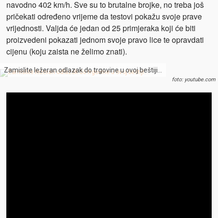
navodno 402 km/h. Sve su to brutalne brojke, no treba još
pričekati određeno vrijeme da testovi pokažu svoje prave
vrijednosti. Valjda će jedan od 25 primjeraka koji će biti
proizvedeni pokazati jednom svoje pravo lice te opravdati
cijenu (koju zaista ne želimo znati).
Zamislite ležeran odlazak do trgovine u ovoj beštiji…
foto: youtube.com