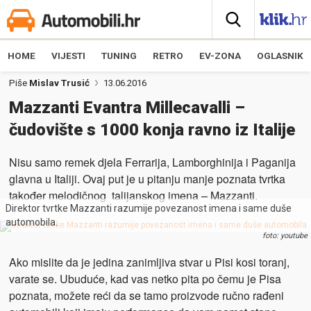
HOME
VIJESTI
TUNING
RETRO
EV-ZONA
OGLASNIK
Piše
Mislav Trusić
13.06.2016
Mazzanti Evantra Millecavalli –
čudovište s 1000 konja ravno iz Italije
Nisu samo remek djela Ferrarija, Lamborghinija i Paganija
glavna u Italiji. Ovaj put je u pitanju manje poznata tvrtka
također melodičnog talijanskog imena – Mazzanti.
Direktor tvrtke Mazzanti razumije povezanost imena i same duše
automobila.
foto: youtube
Ako mislite da je jedina zanimljiva stvar u Pisi kosi toranj,
varate se. Ubuduće, kad vas netko pita po čemu je Pisa
poznata, možete reći da se tamo proizvode ručno rađeni