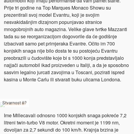
automobili koji imaju performanse da vam pamet stane.
Prije tri godine na Top Marques Monaco Showu su
prezentirali svoj model Evantru, koji je svojim
nesvakidašnjim dizajnom popunjavao stranice
mnogobrojnih auto magazina. Velike glave tvrtke Mazzanti
tada su se reorganizacijom dogovorile da će godišnje
izbacivati samo pet primjeraka Evantre. Očito im 700
konjskih snaga nije bilo dosta te su postojeću Evantru
preobrazili u čudovište koje bi s 1000 konja predstavljalo
najjači automobil ikad proizveden u Italiji, a da je sposobno
sasvim legalno jurcati zavojima u Toscani, pozirati ispred
kasina u Monte Carlu ili stvarati buku ulicama Londona.
Stvarnost ili?
Ime Millecavali odnosno 1000 konjskih snaga pokreće 7,2
litreni twin-turbo V8 motor. Okretni moment je 1199 nm,
dovoljan za 2,7 sekundi do 100 km/h. Krajnja brzina je