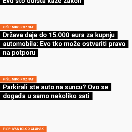
Evo što doista kaže zakon
PIŠE:
NIKO POZNAT
Država daje do 15.000 eura za kupnju
automobila: Evo tko može ostvariti pravo
na potporu
PIŠE:
NIKO POZNAT
Parkirali ste auto na suncu? Ovo se
događa u samo nekoliko sati
PIŠE:
IVAN IGLOO GLUHAK