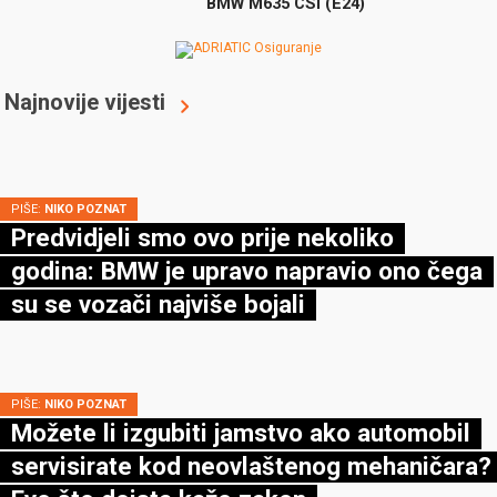
BMW M635 CSi (E24)
Najnovije vijesti
PIŠE:
NIKO POZNAT
Predvidjeli smo ovo prije nekoliko
godina: BMW je upravo napravio ono čega
su se vozači najviše bojali
PIŠE:
NIKO POZNAT
Možete li izgubiti jamstvo ako automobil
servisirate kod neovlaštenog mehaničara?