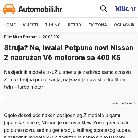
HOME
VIJESTI
TUNING
RETRO
EV-ZONA
OGLASNIK
Piše
Niko Poznat
20.08.2021
Struja? Ne, hvala! Potpuno novi Nissan
Z naoružan V6 motorom sa 400 KS
Nasljednik modela 370Z u imenu je zadržao samo oznaku
Z, a uz brojna poboljšanja, najvažnija novost je tro litreni
twin – turbo motor.
.
Foto: Jutarnji.hr
Cijelo desetljeće nakon posljednjeg Z modela u gami
japanske marke, Nissan je noćas u New Yorku predstavio
potpuno novu, sedmu generaciju kultnog sportskog kupea.
Nasljednik modela 370Z zadržao je samo slovo u imenu