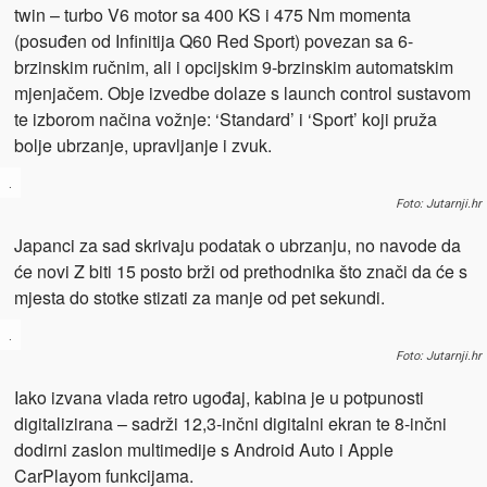
twin – turbo V6 motor sa 400 KS i 475 Nm momenta
(posuđen od Infinitija Q60 Red Sport) povezan sa 6-
brzinskim ručnim, ali i opcijskim 9-brzinskim automatskim
mjenjačem. Obje izvedbe dolaze s launch control sustavom
te izborom načina vožnje: ‘Standard’ i ‘Sport’ koji pruža
bolje ubrzanje, upravljanje i zvuk.
.
Foto: Jutarnji.hr
Japanci za sad skrivaju podatak o ubrzanju, no navode da
će novi Z biti 15 posto brži od prethodnika što znači da će s
mjesta do stotke stizati za manje od pet sekundi.
.
Foto: Jutarnji.hr
Iako izvana vlada retro ugođaj, kabina je u potpunosti
digitalizirana – sadrži 12,3-inčni digitalni ekran te 8-inčni
dodirni zaslon multimedije s Android Auto i Apple
CarPlayom funkcijama.