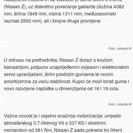
(Nissan Z), uz diskretno povećanje gabarita (dužina 4382
mm, širina 1849 mm, visina 1311 mm, međuosovinski
razmak 2550 mm), ali i brojne druge promjene.
.
Foto: Jutarnji.hr
U odnosu na prethodnika, Nissan Z dolazi s krućom
karoserijom, potpuno unaprijeđenim ovjesom i elektronskim
servo upravljačem, širim prednjim gumama te novim
amortizerima za veću stabilnost. Kupci će moći birati gume i
novo razvijene naplatke u dimenzijama od 18 i 19 cola.
.
Foto: Jutarnji.hr
Važna novost je i osjetno snažnija motorizacija: umjesto
atmosferskog 3,7-litrenog V6 s 337 KS i okretnim
momentom od 361 Nm, Nissan Z sada pokreće tro litreni