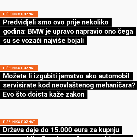
PIŠE:
NIKO POZNAT
Predvidjeli smo ovo prije nekoliko
godina: BMW je upravo napravio ono čega
su se vozači najviše bojali
PIŠE:
NIKO POZNAT
Možete li izgubiti jamstvo ako automobil
servisirate kod neovlaštenog mehaničara?
Evo što doista kaže zakon
PIŠE:
NIKO POZNAT
Država daje do 15.000 eura za kupnju